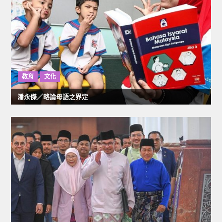
教育
文化
潘永傑／略論母語之界定