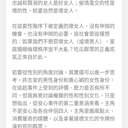
忠誠和賢淑的女人是好女人；偷情濫交的性是
壞的性，姣婆自然是壞女人。
在這套性階序下被定義的壞女人，沒有申辯的
機會，也沒有申辯的必要，這社會是這樣想
的：如果我們不懲罰壞女人（或壞男人），家
庭婚姻倫理秩序豈不大亂？吃瓜群眾的正義底
氣正來自於此。
若要從性別的角度討論，其實還可以進一步思
考，許志安的男性身份和黃心穎的女性身份，
在這起事件上受到的評價、壓力是否有所不
同。但我無意討論複雜的性和性別文化，只是
想指出，從安心事件的第二重意涵來看，主角
不是安心及各自伴侶四人，主角是煽風點火、
消費獵奇的媒體，以及拿著道德文化的令牌扮
演判官的群眾。