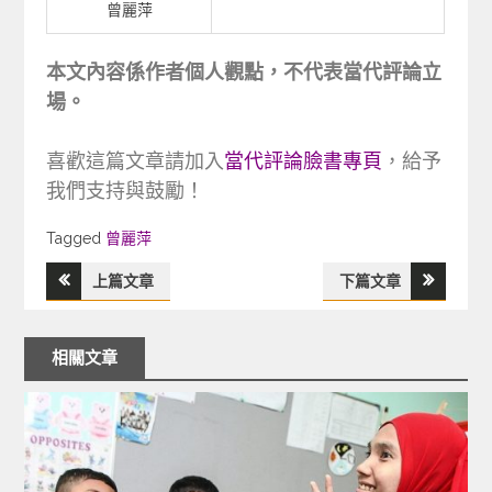
曾麗萍
本文內容係作者個人觀點，不代表當代評論立
場。
喜歡這篇文章請加入
當代評論臉書專頁
，給予
我們支持與鼓勵！
Tagged
Tagged
曾麗萍
上篇文章
下篇文章
文
章
相關文章
導
覽