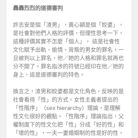
轟轟烈烈的道德審判
許志安是個「渣男」，黃心穎是個「姣婆」，
是社會對他們人格的評價，但理性思考一下，
這種評價其實不怎麼「個人」， 這是社會性
文化賦予出軌、偷情、背叛的男女的罪名，一
旦被判以上罪名，他／她的人格和罪名就再也
分不開了，罪名指涉的符號已經印在他／她的
身上，這是道德審判的特色。
換言之，渣男和姣婆都是文化角色，反映的是
社會看待「性」的方式。女性主義者提出的
「性階序」（sex hierarchy）理論，是理解
性文化很好的觀點。「性階序」理論指出，父
權制度下的性文化把「性」分成「好的性」和
「壞的性」，一夫一妻婚姻制的性是好的性，