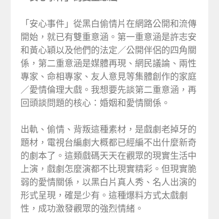
「安心事件」從黑白偷情片在網路公開和流傳
開始，就已有雙重意涵。第一重意涵是許志安
和黃心穎以及他們的法定／公開伴侶的四角關
係，第二重意涵是媒體再現、網民議論、兩性
專家、命相專家、友人意見等集體創作的家庭
／愛情倫理大戲。我想要先談第二重意涵，再
回頭談問題的核心：婚姻和愛情關係。
出軌、偷情、背叛這種素材，是戲劇老掉牙的
題材，電視台編劇大概都已經編不出什麼新奇
的劇本了。這類戲碼天天在觀眾的現實生活中
上演，戲劇怎麼演都不比現實精彩。但現實脆
弱的愛情關係，以黑白片真人秀、名人出演的
形式呈現，確是少有。這種爆料方式太戲劇
性，成功激發觀眾的強烈情緒。