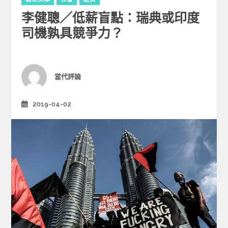
a
李健聰／低薪盲點：瑞典或印度
t
e
司機孰具競爭力？
g
o
r
i
Author
當代評論
e
s
2019-04-02
Posted
on