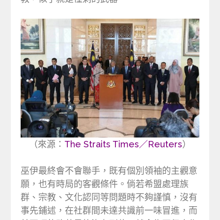
（來源：
The Straits Times／Reuters
）
巫伊最終會不會聯手，既有個別領袖的主觀意
願，也有時局的客觀條件。倘若希盟處理族
群、宗教、文化認同等問題時不夠謹慎，沒有
事先鋪述，在社群間未達共識前一味冒進，而