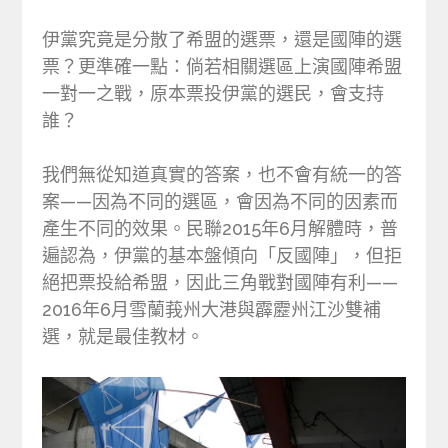
伊黨究竟是分散了希盟的選票，還是國陣的選
票？更準確一點：倘若相關選區上演國陣希盟
一對一之戰，原本票投伊黨的選民，會支持
誰？
我們無從知道真實的答案，也不會有統一的答
案——因為不同的選區，會因為不同的因素而
產生不同的效果。民聯2015年6月解體時，普
遍認為，伊黨的基本盤傾向「反國陣」，但拒
絕把票投給希盟，因此三角戰對國陣有利——
2016年6月雪蘭莪州大港與霹靂州江沙雙補
選，就是最佳教材。