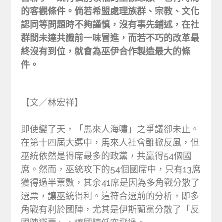
的客觀條件。倘若希盟處理族群、宗教、文化
認同等問題時不夠謹慎，沒有事先鋪述，在社
群間未達共識前一味冒進，而若不巧的改革最
終沒有到位，就會為巫伊合作製造最大的條
件。
【文／林宏祥】
即使變了天，「馬來人海嘯」之爭議卻未止。
在第十四屆大選中，馬來人社會雖掀反風，但
巫統依然是得席最多的政黨，共贏得54個國
席。然而，巫統攻下的54個國席中，只有13席
獲得過半票數，其余41席是因為多角戰分散了
選票，讓巫統得利。這符合選前的分析，即多
角戰有利於國陣，尤其是伊斯蘭黨分散了「反