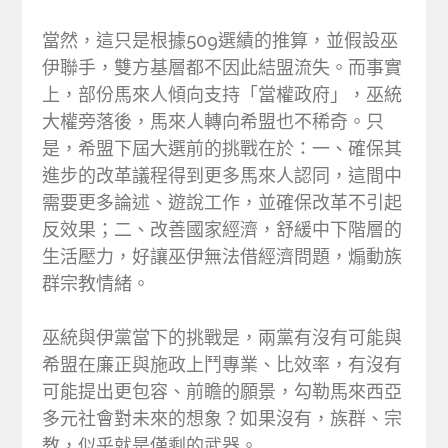
當然，這只是根據509選績的推算，並假設巫
伊聯手，雙方基層都不因此結盟流失。而事實
上，部份馬來人傾向支持「當權政府」，巫統
大權旁落後，馬來人轉向希盟也不稀奇。只
是，希盟下屆大選前的挑戰在於：一、確保其
進步的改革議程得到更多馬來人認同，這間中
需要更多論述、遊說工作，並確保改革不引起
反效果；二、改善國家經濟，舒緩中下階層的
生活壓力，好讓巫伊無法借經濟問題，煽動族
群宗教情緒。
巫統與伊黨當下的挑戰是，兩黨有沒有可能與
希盟在廉正與施政上鬥專業、比效率，有沒有
可能提出更包容、前瞻的願景，勾勒馬來西亞
多元社會對未來的想象？如果沒有，族群、宗
教，似乎就是僅剩的武器。