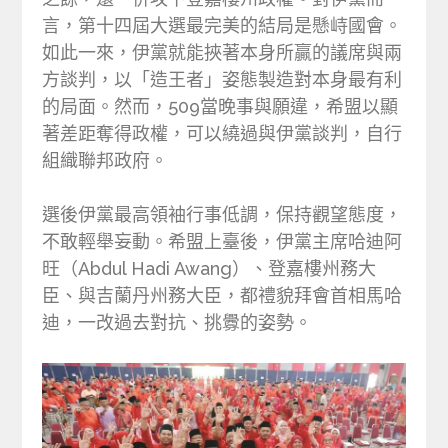
言，第十四屆大選最完美的結局是懸峙國會。
如此一來，伊黨就能挾著本身所贏的議席與兩
方談判，以「造王者」姿態製造對本身最有利
的局面。然而，509當晚事與願違，希盟以顯
著差距奪得政權，可以繞過與伊黨談判，自行
組織聯邦政府。
選後伊黨最高領袖行事低調，保持觀望態度，
不敢輕舉妄動。希盟上臺後，伊黨主席哈迪阿
旺（Abdul Hadi Awang）、登嘉樓州務大
臣、與吉蘭丹州務大臣，都禮貌拜會首相馬哈
迪，一改過去對抗、挑釁的姿勢。