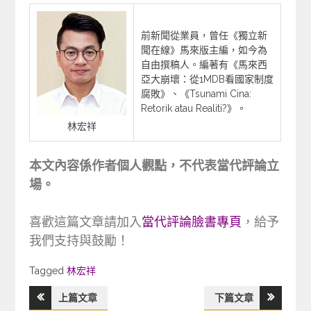
前新聞從業員，曾任《獨立新
聞在線》馬來版主編，如今為
自由撰稿人。編著有《馬來西
亞大崩壞：從1MDB看國家制度
腐敗》、《Tsunami Cina:
Retorik atau Realiti?》。
林宏祥
本文內容係作者個人觀點，不代表當代評論立
場。
喜歡這篇文章請加入
當代評論臉書專頁
，給予
我們支持與鼓勵！
Tagged
Tagged
林宏祥
上篇文章
下篇文章