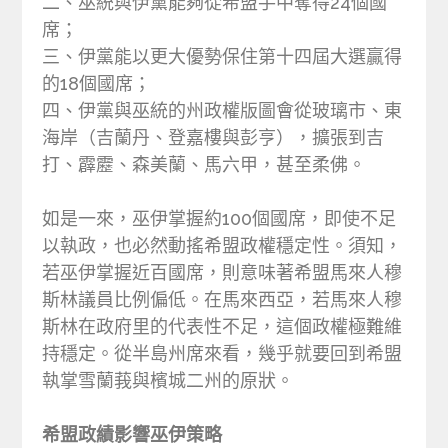
二、巫統與伊黨能夠從希盟手中奪得24個國
席；
三、伊黨能以更大優勢保住第十四屆大選贏得
的18個國席；
四、伊黨與巫統的州政權版圖會從玻璃市、東
海岸（吉蘭丹、登嘉樓與彭亨），擴張到吉
打、霹靂、森美蘭、馬六甲，甚至柔佛。
如是一來，巫伊掌握約100個國席，即使不足
以執政，也必然動搖希盟政權穩定性。須知，
若巫伊掌握近百國席，則意味著希盟馬來人穆
斯林議員比例偏低。在馬來西亞，若馬來人穆
斯林在政府里的代表性不足，這個政權極難維
持穩定。從半島州席來看，幾乎就要回到希盟
執掌雪蘭莪與檳城二州的原狀。
希盟政績影響巫伊策略