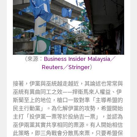
（來源：
Business Insider Malaysia／
Reuters／Stringer
）
接著，伊黨與巫統越走越近，其論述也常常與
巫統有異曲同工之效——捍衛馬來人權益、伊
斯蘭至上的地位，槍口一致對準「主導希盟的
民主行動黨」。為化解伊黨的攻勢，希盟開始
主打「投伊黨一票等於投納吉一票」，並認為
巫伊兩黨其實共享相同的票源。有人開始相信
此策略，即三角戰會分散馬來票，只要希盟保