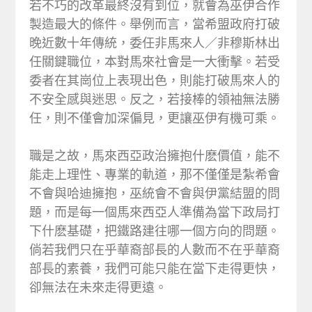
若不巧的改革最終沒有到位，就會為巫伊合作
製造最大的條件。舉例而言，當希盟政府打破
晚近數十年傳統，委任非馬來人／非穆斯林出
任關鍵職位，本對馬來社會是一大衝擊。若受
委者在其崗位上表現出色，則能打破馬來人的
不安全感與迷思。反之，若接棒的領袖無法勝
任，則不僅會加深偏見，更讓巫伊有機可乘。
職是之故，馬來西亞政治擁抱什麽價值，能不
能走上理性、專業的軌道，那不僅僅是紮希會
不會與哈迪擁抱，巫統會不會與伊黨結盟的問
題，而是每一個馬來西亞人準備為當下政局打
下什麽基礎，把鐵路建往哪一個方向的問題。
倘若我們只在乎華裔部長的人數而不在乎華裔
部長的素養，我們可能只能在當下走得更快，
卻無法在未來走得更遠。