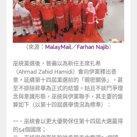
（來源：
MalayMail／Farhan Najib
）
巫統黨選後，普遍以為新任主席扎希
（Ahmad Zahid Hamidi）會向伊黨釋出善
意，延續第十四屆黨選前的「親密關係」，甚
至不排除昇華為正式的結盟。姑且不談鬥爭理
念與意識形態，巫統與伊黨聯手，其主要的盤
算如下（以第十四屆選舉情況為標準）：
一、巫統會以更大優勢保住第十四屆大選贏得
的54個國席；