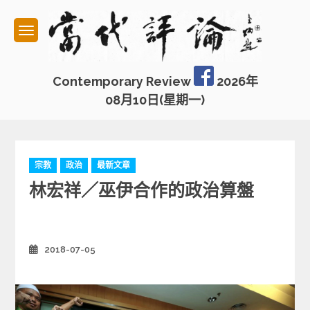
Skip
to
content
Contemporary Review
2026年
08月10日(星期一)
C
宗教
政治
最新文章
a
林宏祥／巫伊合作的政治算盤
t
e
g
o
r
2018-07-05
Posted
on
i
e
s