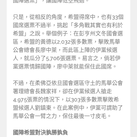
國陣選票」，讓國陣低空飛過。
只是，從相反的角度，希盟得席中，也有33個
國席選票不過半，挑起「多角戰其實也有利於
希盟」之說。舉個例子：在彭亨州文冬國會選
區，希盟的黃德以2,032張多數票，擊敗馬華
公會總會長廖中萊，而此區上陣的伊黨候選
人，就瓜分了5,706張選票。易言之，倘若伊
黨選票情歸國陣，廖中萊就能保住此國席。
不過，在柔佛亞依旦國會選區守土的馬華公會
署理總會長魏家祥，卻在伊黨候選人搶走
4,975張票的情況下，以303張多數票擊敗希
盟候選人劉鎮東。在此案例中，伊黨可謂助了
馬華公會一臂之力，保住最後一寸皮毛。
國陣希盟對決孰勝孰負