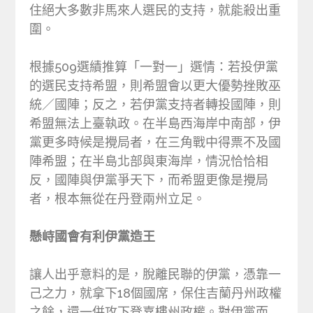
住絕大多數非馬來人選民的支持，就能殺出重
圍。
根據509選績推算「一對一」選情：若投伊黨
的選民支持希盟，則希盟會以更大優勢挫敗巫
統／國陣；反之，若伊黨支持者轉投國陣，則
希盟無法上臺執政。在半島西海岸中南部，伊
黨更多時候是攪局者，在三角戰中得票不及國
陣希盟；在半島北部與東海岸，情況恰恰相
反，國陣與伊黨爭天下，而希盟更像是攪局
者，根本無從在丹登兩州立足。
懸峙國會有利伊黨造王
讓人出乎意料的是，脫離民聯的伊黨，憑靠一
己之力，就拿下18個國席，保住吉蘭丹州政權
之餘，還一併攻下登嘉樓州政權。對伊黨而