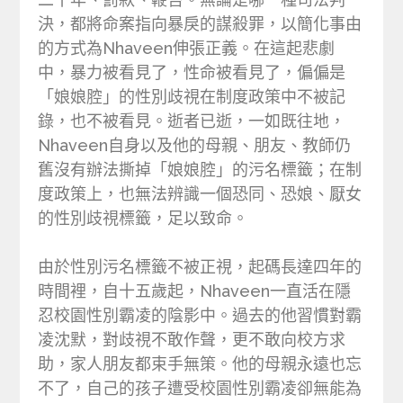
決，都將命案指向暴戾的謀殺罪，以簡化事由
的方式為Nhaveen伸張正義。在這起悲劇
中，暴力被看見了，性命被看見了，偏偏是
「娘娘腔」的性別歧視在制度政策中不被記
錄，也不被看見。逝者已逝，一如既往地，
Nhaveen自身以及他的母親、朋友、教師仍
舊沒有辦法撕掉「娘娘腔」的污名標籤；在制
度政策上，也無法辨識一個恐同、恐娘、厭女
的性別歧視標籤，足以致命。
由於性別污名標籤不被正視，起碼長達四年的
時間裡，自十五歲起，Nhaveen一直活在隱
忍校園性別霸凌的陰影中。過去的他習慣對霸
凌沈默，對歧視不敢作聲，更不敢向校方求
助，家人朋友都束手無策。他的母親永遠也忘
不了，自己的孩子遭受校園性別霸凌卻無能為