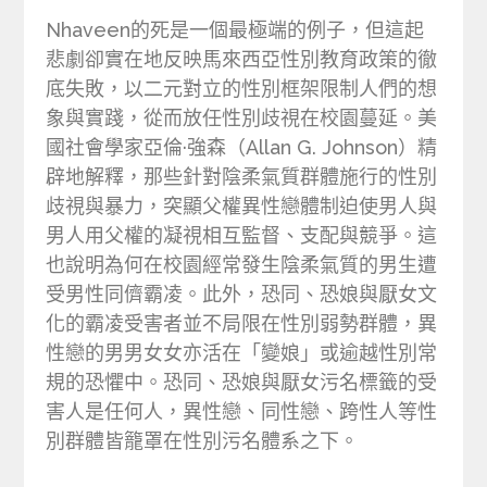
Nhaveen的死是一個最極端的例子，但這起
悲劇卻實在地反映馬來西亞性別教育政策的徹
底失敗，以二元對立的性別框架限制人們的想
象與實踐，從而放任性別歧視在校園蔓延。美
國社會學家亞倫·強森（Allan G. Johnson）精
辟地解釋，那些針對陰柔氣質群體施行的性別
歧視與暴力，突顯父權異性戀體制迫使男人與
男人用父權的凝視相互監督、支配與競爭。這
也說明為何在校園經常發生陰柔氣質的男生遭
受男性同儕霸凌。此外，恐同、恐娘與厭女文
化的霸凌受害者並不局限在性別弱勢群體，異
性戀的男男女女亦活在「變娘」或逾越性別常
規的恐懼中。恐同、恐娘與厭女污名標籤的受
害人是任何人，異性戀、同性戀、跨性人等性
別群體皆籠罩在性別污名體系之下。