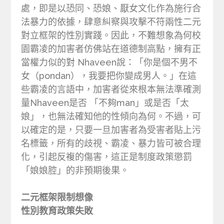
處，即是以恐同、恐娘、厭女文化作為施行合
法暴力的依據，肆意糾察與攻擊不符兩性二元
對立框架的性別實踐。因此，不難想象為何校
園霸凌的加害者仿佛站在道德制高點，擁有正
當權力似的對 Nhaveen說：「你是個不男不
女（pondan），我要把你變成男人。」在這
些霸凌的言語中，加害者從來根本無法準確測
量Nhaveen是否 「不夠man」或是否「太
娘」，也無法確知他的性傾向為何。不過，可
以確定的是，只要一旦加害者為受害者貼上污
名標籤，所有的歧視、霸凌、暴力皆可被合理
化，引起反複的傷害，這正是制度政策懲罰
「娘娘腔」的非預期後果。
二元框架限制想像
性別教育政策失敗