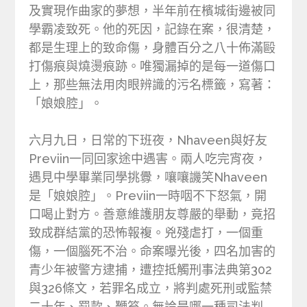
及實現作曲家的夢想，半年前在檳城街邊被同
學霸凌致死。他的死因，記錄在案，很清楚，
都是生理上的致命傷，身體百分之八十佈滿毆
打傷痕與燒燙痕跡。唯獨漏掉的是每一道傷口
上，那些無法用肉眼辨識的污名標籤，寫著：
「娘娘腔」。
六月九日，日常的下班夜，Nhaveen與好友
Previin一同回家途中遇害。兩人吃完宵夜，
遇見中學畢業同學挑釁，嚷嚷譏笑Nhaveen
是「娘娘腔」。Previin一時咽不下怒氣，開
口喝止對方。善意維護朋友尊嚴的舉動，竟招
致成群結黨的恐怖報複。兇殘虐打，一個重
傷，一個腦死不治。命案曝光後，四名加害的
青少年被警方逮捕，遭控抵觸刑事法典第302
與326條文，若罪名成立，將判處死刑或監禁
二十年、罰款、鞭笞。無論是哪一種司法判