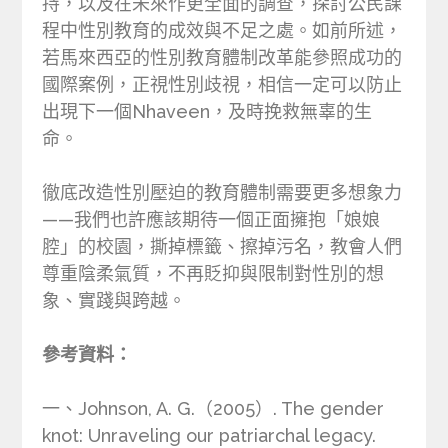
持，以及在未來作更全面的調查，探討公民課
程中性別教育的成效與不足之處。如前所述，
若馬來西亞的性別教育體制改革能參照成功的
國際案例，正視性別歧視，相信一定可以防止
出現下一個Nhaveen，及時挽救無辜的生
命。
徹底改造性別壓迫的教育體制需要更多想象力
——我們也許應該期待一個正面擁抱「娘娘
腔」的校園，撕掉標籤、擦掉污名，教會人們
尊重陰柔氣質，不再貶抑與限制對性別的想
象、實踐與跨越。
參考資料：
一、Johnson, A. G.（2005）. The gender
knot: Unraveling our patriarchal legacy.