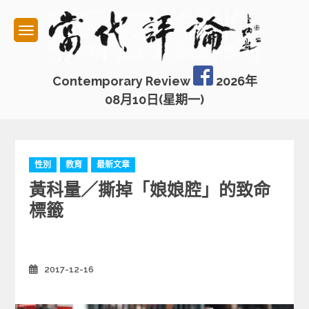
Skip
to
content
Contemporary Review
2026年
08月10日(星期一)
C
性別
教育
最新文章
a
黃科量／撕掉「娘娘腔」的致命
t
e
標籤
g
o
r
i
2017-12-16
Posted
e
on
s