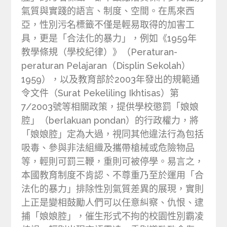
氣質與實踐的語言、制度、空間。在馬來西
亞，性別污名標籤不僅是輕易取得的加害工
具，更是「合法化的暴力」，例如《1959年
教學條規（學校紀律）》（Peraturan-
peraturan Pelajaran（Displin Sekolah）
1959），以及教育部於2003年發出的規範通
令文件（Surat Pekeliling Ikhtisas）第
7/2003號等相關政策，提供學校懲罰「娘娘
腔」（berlakuan pondan）的行政權力，將
「娘娘腔」定為大過，視同其他違法行為包括
吸毒、參與非法組織及攜帶槍械或危險物品
等，輕則可罰三鞭，重則可被停學。易言之，
本國教育制度不肯認、不尊重乃至於運用「合
法化的暴力」排除性別氣質差異的展現，實則
上正是變相鼓勵人們可以任意糾察、仇恨、逮
捕「娘娘腔」，催生形式不拘的校園性別霸凌