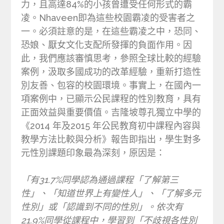
力，且高達84%的小孩曾遭受任何形式的霸
凌。Nhaveen即為這些校園霸凌的受害者之
一。必須註意的是，在這些霸凌之中，恐同、
恐娘、厭女文化支配所發揮的負面作用。因
此，我們應該審慎思考，參照全球比較的經驗
案例，汲取多國成功的改革經驗，重新打造性
別友善、包容的校園環境。事實上，在國內一
項案例中，已顯示公民課程的性別教育，具有
正面效益與重要價值。吉隆坡尊孔獨立中學的
《2014 年及2015 年公民教育初中課程內容與
教學方法比較與分析》報告即指出，學生對多
元性別課題印象最為深刻，原因是：
「有31.7%同學認為通過課程「了解第三
性」、「知道世界上有變性人」、「了解多元
性別」或「認識到不同的性別」。依次有
21.9%同學從課程中，學習到「不歧視各性別