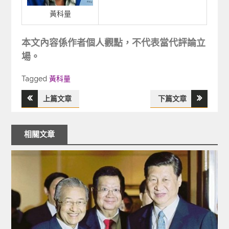
黃科量
本文內容係作者個人觀點，不代表當代評論立
場。
Tagged
Tagged
黃科量
上篇文章
下篇文章
文
章
相關文章
導
覽