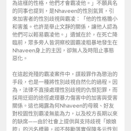
為這樣的性格，他們才會霸凌他。」不願具名
的同事也提到，是Nhaveen的性別氣質，引
來加害者的性別歧視與霸凌：「他的性格膽小
和害羞。也許是舉止文靜的關係，讓他人認為
他們可以輕易霸凌他。」遺憾在於，在死亡降
臨前，眾多旁人皆洞察校園霸凌粗暴地發生在
Nhaveen身上的主因，卻無人及時阻止事態
惡化。
在這起兇殘的霸凌案件中，謀殺罪作為懲治的
手段，也是一種將性別歧視自然化的過程。因
為，法律不直接處理性別歧視的仇恨犯罪，而
採用迂迴的途徑處理暴力傷害中的加害與受害
關係。這也揭露為何Nhaveen的母親、好友
對校園性別霸凌無能為力，以及校方長期以來
的缺席——由於社會上提供與支持歧視「娘娘
腔」的污名標籤，卻不鼓勵落實保障多元性別