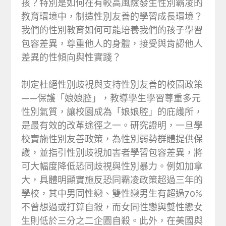
孩？特別是如何在有較高風險發生性別霸凌的
教育環境中，制造性別友善的學習成長環境？
我們的性別教育如何可能培養我們的孩子學習
包容差異，尊重他人的身體，接受與肯認他人
差異的性傾向與性實踐？
制定杜絕性別歧視與支持性別友善的校園政策
——保護「娘娘腔」，教導學生學習尊重多元
性別氣質，讓校園成為「娘娘腔」的庇護所，
是最有效的改革途徑之一。研究證明，一旦學
校實施性別友善政策，為性別弱勢群體提供保
護，並指引性別歧視加害者學習包容差異，將
可大幅度降低恐同歧視與性別暴力。例如加拿
大，具體明顯實施反恐同霸凌政策超過三年的
學校，其中男同性戀、雙性戀男生有超過70%
不曾想過或打算自殺，而女同性戀與雙性戀女
生則低於三分之二企圖自殺。此外，在美國與