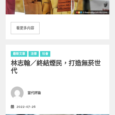
看更多内容
C
最新文章
法律
社會
a
林志翰／終結煙民，打造無菸世
t
e
代
g
o
r
i
Author
當代評論
e
s
2022-07-26
Posted
on