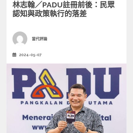
林志翰／PADU註冊前後：民眾
t
e
認知與政策執行的落差
g
o
r
i
Author
當代評論
e
s
2024-05-07
Posted
on