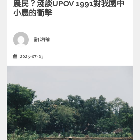
e
農民？淺談UPOV 1991對我國中
g
小農的衝擊
o
r
i
e
Author
當代評論
s
2025-07-23
Posted
on