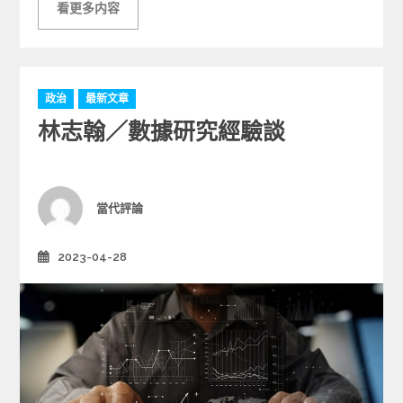
看更多内容
C
政治
最新文章
a
林志翰／數據研究經驗談
t
e
g
o
r
Author
當代評論
i
e
2023-04-28
Posted
s
on