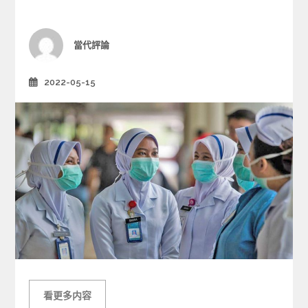
o
r
i
Author
當代評論
e
s
2022-05-15
Posted
on
看更多内容