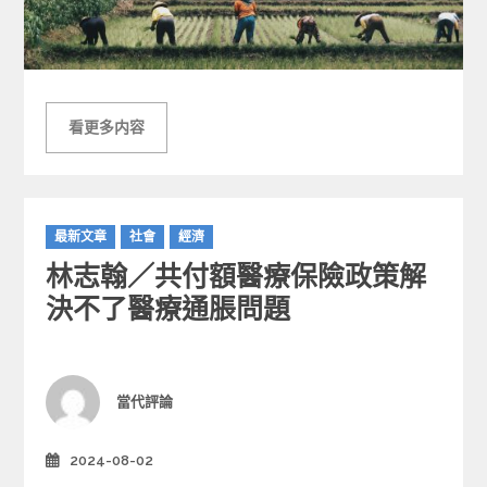
看更多内容
C
最新文章
社會
經濟
a
林志翰／共付額醫療保險政策解
t
e
決不了醫療通脹問題
g
o
r
i
Author
當代評論
e
s
2024-08-02
Posted
on