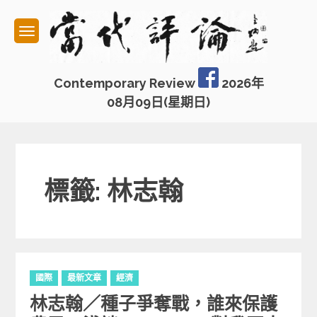
Skip
to
content
Contemporary Review
2026年
08月09日(星期日)
標籤: 林志翰
C
國際
最新文章
經濟
a
林志翰／種子爭奪戰，誰來保護
t