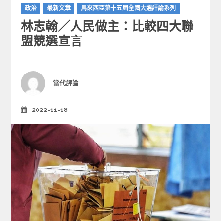
C
政治
最新文章
馬來西亞第十五屆全國大選評論系列
a
林志翰／人民做主：比較四大聯
t
e
盟競選宣言
g
o
r
i
Author
當代評論
e
s
2022-11-18
Posted
on