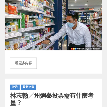
看更多内容
C
政治
最新文章
a
林志翰／州選舉投票需有什麼考
t
e
量？
g