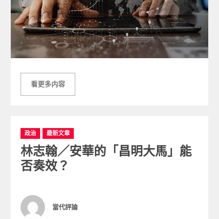
看更多内容
C
政治
最新文章
a
林志翰／安華的「昌明大馬」能
t
e
否奏效？
g
o
r
i
Author
當代評論
e