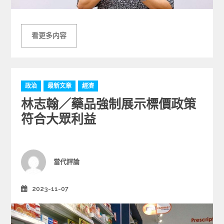
看更多内容
C
政治
最新文章
經濟
a
林志翰／藥品強制展示標價政策
t
e
符合大眾利益
g
o
r
i
Author
當代評論
e
s
2023-11-07
Posted
on