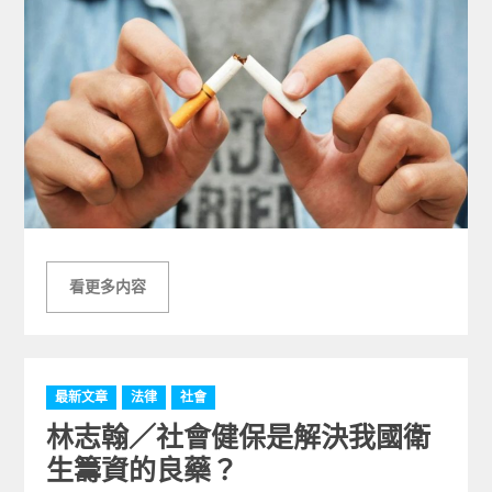
看更多内容
C
最新文章
法律
社會
a
林志翰／社會健保是解決我國衛
t
e
生籌資的良藥？
g