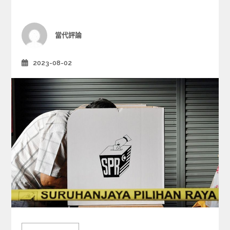
o
r
i
Author
當代評論
e
s
2023-08-02
Posted
on