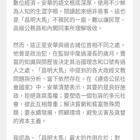
數位經濟。安華的語文根底深厚，使用不少鮮
為人知的生澀字眼，閱讀起來絕非易事。這也
是「昌明大馬」不親民的一面，難以讓民眾、
高級公務員和內閣同事所理解吸收。
然而，這正是安華與過去諸位首相不同之處。
他曾是政治犯，在監獄中度過漫長的歲月。豐
富的知識與閱歷皆決定其治國理念和口號有過
人之處。「昌明大馬」中提到的各大政經文教
問題與分析，當下依然存在。在《建造公民社
會國家》中，安華清楚表示，其要的是良好施
政，拒絕貪腐濫權；要塑造一個包容的多元社
會，彼此互相尊重；解決貧窮和貧富懸殊問
題；要永續發展，照顧環境，避免災害及貪婪
的資本主義。
我認為，「昌明大馬」最大的作用在於：對