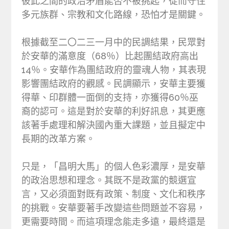
彼此之間的政治矛盾能否不被挑起，從而守住
多元族群、宗教和文化路線，恐怕才是關鍵。
根據截至二〇二三一月中的民調結果，民眾對
於安華的滿意度（68％）比起團結政府高出
14％。安華作為團結政府的靈魂人物，其表現
影響團結政府的觀感。民調顯示，安華主要獲
得華、印群體一面倒的支持，亦獲得60％巫
裔的認可。這是對於安華的利好訊息，其更應
該著手處理和解決國內重大課題，並且擬定中
長期的改革方案。
只是，「昌明大馬」的個人色彩濃厚，是安華
的政治思想和理念。其既不是政黨的競選宣
言，又必須面對既有政策、制度、文化和秩序
的挑戰。安華要著手改變這些問題並不容易，
更需要時間。而這項理念能走多遠，最終還是