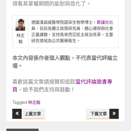
得看其掌權期間的能耐與造化了。
德國漢諾威醫學院感染生物學博士，
群議社
社
員，目前為獨立政策研究員，關心環保與社會
正義課題，支持馬來西亞民主政治改革，主要
林志
研究領域為公共醫療衛生。
翰
本文內容係作者個人觀點，不代表當代評論立
場。
喜歡這篇文章請按贊和追踪
當代評論臉書專
頁
，給予我們支持與鼓勵！
Tagged
Tagged
林志翰
上篇文章
下篇文章
文