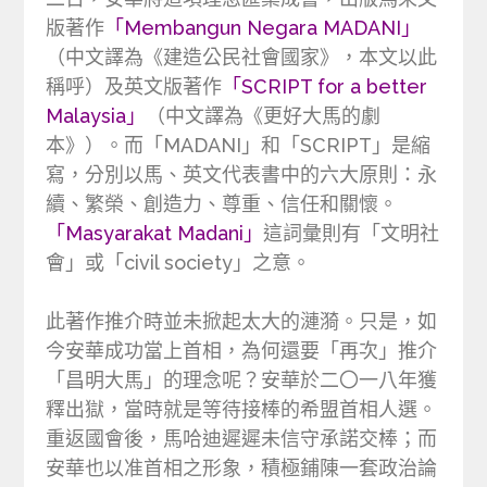
版著作
「Membangun Negara MADANI」
（中文譯為《建造公民社會國家》，本文以此
稱呼）及英文版著作
「SCRIPT for a better
Malaysia」
（中文譯為《更好大馬的劇
本》）。而「MADANI」和「SCRIPT」是縮
寫，分別以馬、英文代表書中的六大原則：永
續、繁榮、創造力、尊重、信任和關懷。
「Masyarakat Madani」
這詞彙則有「文明社
會」或「civil society」之意。
此著作推介時並未掀起太大的漣漪。只是，如
今安華成功當上首相，為何還要「再次」推介
「昌明大馬」的理念呢？安華於二〇一八年獲
釋出獄，當時就是等待接棒的希盟首相人選。
重返國會後，馬哈迪遲遲未信守承諾交棒；而
安華也以准首相之形象，積極鋪陳一套政治論