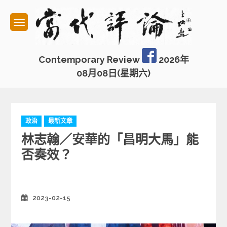
Skip
to
content
Contemporary Review
2026年
08月08日(星期六)
C
政治
最新文章
a
林志翰／安華的「昌明大馬」能
t
e
否奏效？
g
o
r
i
2023-02-15
Posted
e
on
s