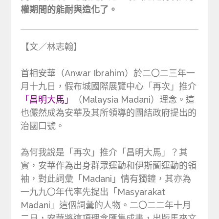
權期間的能耐與造化了。
【文／林志翰】
首相安華（Anwar Ibrahim）於二〇二三年一
月十九日，假布城國際展覽中心「再次」推介
「昌明大馬」
（Malaysia Madani）理念。這
也儼然成為安華及其所領導的團結政府提出的
治國口號。
為何我說是「再次」推介「昌明大馬」？其
實，安華作為出身群眾運動和伊斯蘭運動的領
袖，對此詞彙「Madani」情有獨鐘，其亦為
一九九〇年代率先提出「Masyarakat
Madani」這個詞彙的人物。二〇二二年十月
二日，安華將這項理念匯集成書，出版馬來文