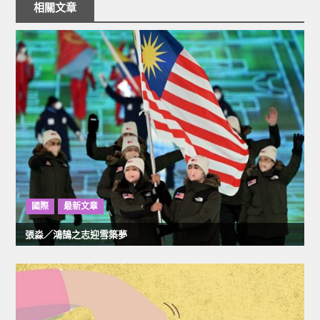
章
相關文章
導
覽
國際
最新文章
張淼／鴻鵠之志迎雪築夢