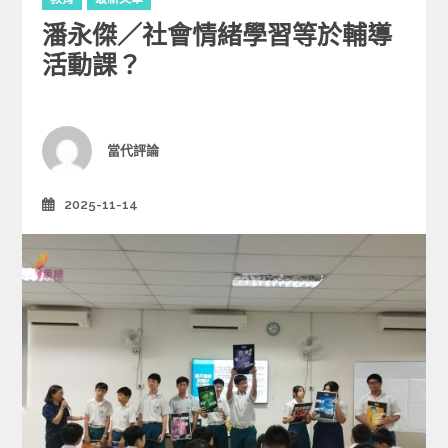
a
潘永傑／社會情緒學習等於輔導
t
e
活動課？
g
o
r
i
Author
當代評論
e
s
2025-11-14
Posted
on