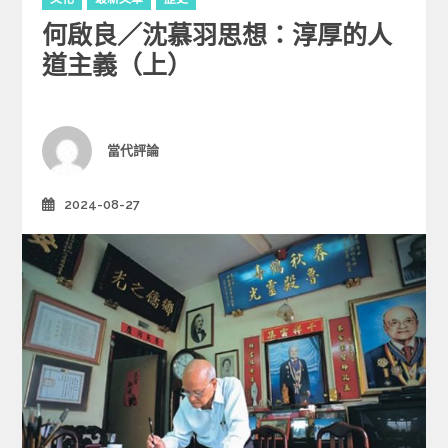
a
何啟良／沈慕羽思想：淳厚的人
t
e
道主義（上）
g
o
r
i
Author
當代評論
e
s
2024-08-27
Posted
on