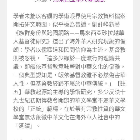
學者未能以客觀的學術眼界使用宗教資料檔案
開拓研究範圍，似乎極為普遍。劉計峰新著
《族群身份與跨國網路——馬來西亞砂拉越華
人基督徒研究》道出了海外華人研究現象的偏
頗：學者以儒釋道和民間信仰為主流，基督教
則被忽視，「這多少緣於一度流行的理論共
識，即皈依基督教意味著對中華文化的偏離。
一個典型認知是，皈依基督教雖不必然傷害華
人性，但基督教終歸不屬於中華傳統。」【註
五】華教起源論主導的學術研究，多少反映十
九世紀初期傳教會開辦的華文學堂不屬華文學
校的「正統」範疇，在於帶有宗教性質的華文
學堂無法象徵中華文化在海外華人社會中的
「延續」。