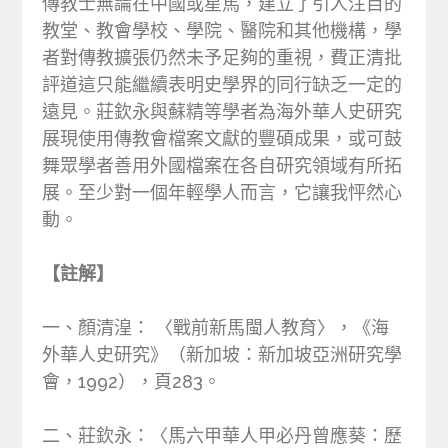
傳教士無論在中國或星馬，建立了引人注目的
教堂、教會學校、學院、醫院和其他機構，學
者對傳教擴張仍然未予足夠的重視，費正清批
評道這只能繼續表明史學界的同行缺乏一定的
遠見。莊欽永與蘇精等學者為海外華人史研究
展現使用傳教會檔案文獻的豐碩成果，或可鼓
舞眾學者善用外國檔案在各自研究領域有所拓
展。至少對一個年輕學人而言，它讓我怦然心
動。
【註解】
一、顏清湟： 〈戰前新馬閩人教育〉，《海
外華人史研究》（新加坡：新加坡亞洲研究學
會，1992），頁283。
二、莊欽永：〈馬六甲華人甲必丹曾應葵：歷