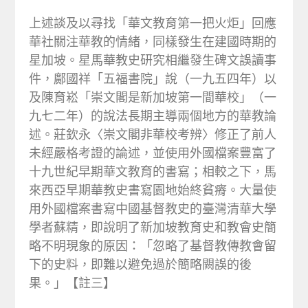
上述談及以尋找「華文教育第一把火炬」回應
華社關注華教的情緒，同樣發生在建國時期的
星加坡。星馬華教史研究相繼發生碑文誤讀事
件，鄺國祥「五福書院」說（一九五四年）以
及陳育崧「崇文閣是新加坡第一間華校」（一
九七二年）的說法長期主導兩個地方的華教論
述。莊欽永〈崇文閣非華校考辨〉修正了前人
未經嚴格考證的論述，並使用外國檔案豐富了
十九世紀早期華文教育的書寫；相較之下，馬
來西亞早期華教史書寫園地始終貧瘠。大量使
用外國檔案書寫中國基督教史的臺灣清華大學
學者蘇精，即說明了新加坡教育史和教會史簡
略不明現象的原因：「忽略了基督教傳教會留
下的史料，即難以避免過於簡略闕誤的後
果。」【註三】