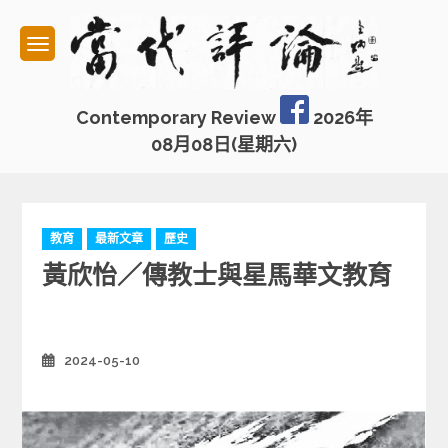
Skip
to
content
Contemporary Review
2026年
08月08日(星期六)
C
教育
最新文章
歷史
a
黃欣怡／傳教士與星馬華文教育
t
e
g
o
r
2024-05-10
Posted
on
i
e
s