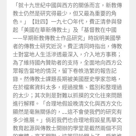
「就十九世紀中國與西方的關係而言，新教傳
教士仍然是研究得最少，但又最為重要的角
色。」【註四】一九七〇年代，費正清參與發
起「美國在華新傳教士」及「基督教在中國
——早期新教傳教士作品研究」時說明美國學
者的傳教士研究近況。費正清同時指出，傳教
士對當地人生活滲透最深入，介入地方事務；
為了維持國內贊助者的支持，全面地向西方公
眾報告當地的情況，留下卷帙浩繁的報告記
錄。然傳教士課題長期被美國歷史學家忽略，
在於檔案資料太多，經過搜集、鑑別和整理過
的太少；其次則是對難以抓摸的文化往來問題
進行解釋。「合理地假設晚清文化與西方文化
顯然是毫無關係的，……這不會使我們的研究有
多少進展。」倘若我們也合理地假設星馬華文
教育起源與傳教士開辦的學堂是截然兩個不同