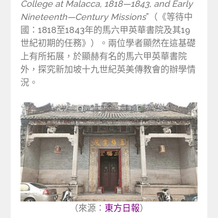
College at Malacca, 1818—1843, and Early
Nineteenth—Century Missions
”（《等待中
國：1818至1843年的馬六甲英華書院及其19
世紀初期的任務》）。兩位學者顯然在這基礎
上有所拓展，於顯赫有名的馬六甲英華書院
外，探究新加坡十九世紀英美傳教會的辦學情
況。
（來源：
東方日報
）