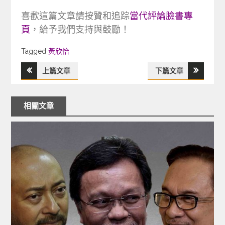
喜歡這篇文章請按贊和追踪
當代評論臉書專
頁
，給予我們支持與鼓勵！
Tagged
Tagged
黃欣怡
上篇文章
下篇文章
文
章
相關文章
導
覽