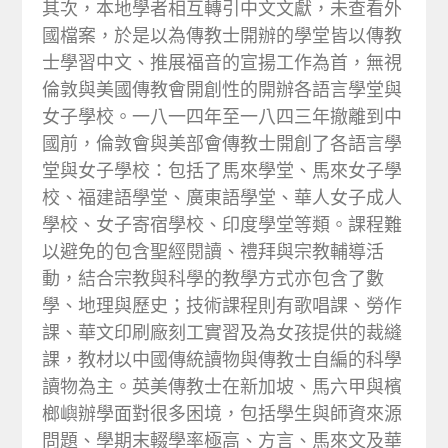
其次，本地學者相互轉引中文文獻，未查看外
國檔案，於是以為傳教士開辦的學堂皆以傳教
士學習中文、推展福音的宣揚工作為首，無視
倫敦與美國傳教會開創性的開辦各語言學堂與
女子學校。一八一四年至一八四三年撤離到中
國前，倫敦會與美部會傳教士開創了各語言學
堂與女子學校：包括了馬來學堂、馬來女子學
校、福建語學堂、廣東語學堂、華人女子成人
學校、女子寄宿學校、印度學堂等類。課程難
以避免的包含聖經閱讀、禮拜與宗教輔導活
動，結合宗教與科學的教學方式亦包含了數
學、地理與歷史；技術課程則有歌唱課、勞作
課、華文印刷廠刻工實習及為女孩提供的裁縫
課，教材以中國傳統讀物與傳教士自編的科學
讀物為主。英美傳教士在新加坡、馬六甲與檳
榔嶼辦學面對很多困境，包括學生與師資來源
問題、學期末輟學率極高、方言、馬來文及華