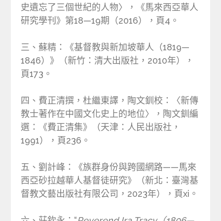
史遺忘了三個世紀的人物〉，《馬來西亞華人
研究學刊》第18—19期（2016），頁4。
三、蘇精：《基督教與新加坡華人（1819—
1846）》（新竹：清大出版社，2010年），
頁173。
四、費正清撰，杜繼東譯，陶文釧校：〈新傳
教士著作在中國文化史上的地位〉，陶文釧編
選：《費正清集》（天津：人民出版社，
1991），頁236。
五、劉計峰：《族群身份與跨國網路——馬來
西亞砂拉越華人基督徒研究》（新北：臺灣基
督教文藝出版社有限公司，2023年），頁xi。
六、莊欽永：“
Reverend Ira Tracy（1806—