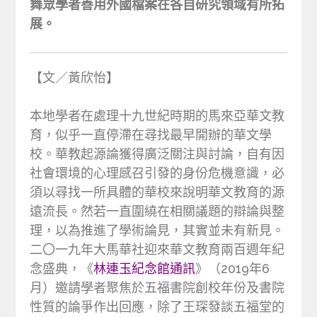
舞眾學者善用外國檔案在各自研究領域有所拓
展。
【文／黃欣怡】
本地學者在處理十九世紀時期的馬來亞華文教
育，似乎一直停滯在尋找最早開辦的華文學
校。華教起源論獲得廣泛關注與討論，自有因
社會環境的心理感召引發的身份危機意識，必
須以尋找一所具體的華校來說明華文教育的源
遠流長。然若一直圍繞在相關議題的辯論與整
理，以為推進了學術論見，其實並未有新見。
二〇一九年大馬華社迎來華文教育兩百週年紀
念盛典，《
林連玉紀念館通訊
》（2019年6
月）邀請學者聚焦於五福書院創校年份及書院
性質的論爭作出回應，除了王琛發談五福堂的