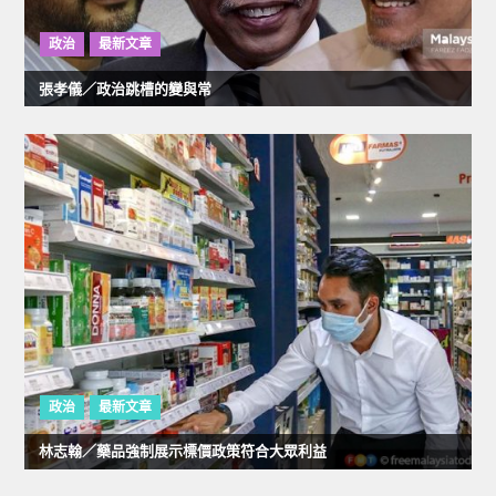
政治
最新文章
張孝儀／政治跳槽的變與常
政治
最新文章
林志翰／藥品強制展示標價政策符合大眾利益