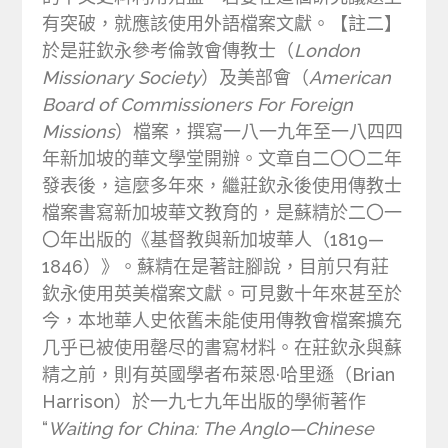
有突破，就應該使用外語檔案文獻。【註二】
於是莊欽永參考倫敦會傳教士（
London
Missionary Society
）及美部會（
American
Board of Commissioners For Foreign
Missions
）檔案，撰寫一八一九年至一八四四
年新加坡的華文學堂開辦。文章自二〇〇二年
發表後，這麼多年來，繼莊欽永後使用傳教士
檔案書寫新加坡華文教育的，是蘇精於二〇一
〇年出版的《基督教與新加坡華人（1819—
1846）》。蘇精在是著註腳說，目前只有莊
欽永使用英美檔案文獻。可見數十年來甚至於
今，本地華人史依舊未能使用傳教會檔案擴充
几乎已被使用罄尽的書寫材料。在莊欽永與蘇
精之前，則有英國學者布萊恩·哈里遜（Brian
Harrison）於一九七九年出版的學術著作
“
Waiting for China: The Anglo—Chinese