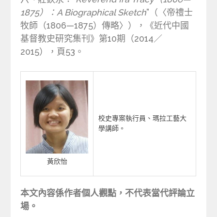
1875）：A Biographical Sketch
”（〈帝禮士
牧師（1806—1875）傳略〉），《近代中國
基督教史研究集刊》第10期（2014／
2015），頁53。
校史專案執行員、瑪拉工藝大
學講師。
黃欣怡
本文內容係作者個人觀點，不代表當代評論立
場。