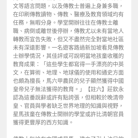
文等語言問題，以及傳教士普遍上身兼多職，
在印刷傳教讀物、傳教、醫療及教育領域均有
任務，無暇分身。學堂開辦往往在傳教士離
職、病倒或離世後停辦，傳教尤以未有當地人
轉教而宣告失敗，但又不盡然完全對當地社區
未有深遠影響。一名遊客路過新加坡看見傳教
士辦學情況，其佳評或可說明當地孩童收穫的
教育成果：「這些學生都寫得一手漂亮的中英
文，在算術、地理、地球儀的使用和通史方面
也頗為擅長，馬六甲農民的兒子顯然獲得中國
皇帝兒子無法獲得的教育。」【註六】莊欽永
認為這番說辭或許有點誇張，但相較於晚清帝
皇、官員與學者缺乏世界地理的知識與視野，
星馬孩童在傳教士開辦的學堂或許比清朝官員
獲得更豐厚的西方知識。