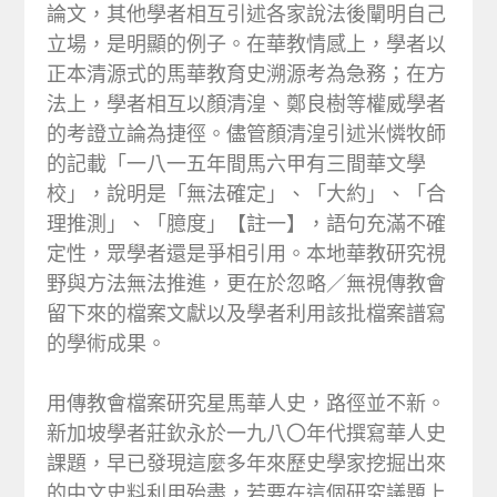
論文，其他學者相互引述各家說法後闡明自己
立場，是明顯的例子。在華教情感上，學者以
正本清源式的馬華教育史溯源考為急務；在方
法上，學者相互以顏清湟、鄭良樹等權威學者
的考證立論為捷徑。儘管顏清湟引述米憐牧師
的記載「一八一五年間馬六甲有三間華文學
校」，說明是「無法確定」、「大約」、「合
理推測」、「臆度」【註一】，語句充滿不確
定性，眾學者還是爭相引用。本地華教研究視
野與方法無法推進，更在於忽略／無視傳教會
留下來的檔案文獻以及學者利用該批檔案譜寫
的學術成果。
用傳教會檔案研究星馬華人史，路徑並不新。
新加坡學者莊欽永於一九八〇年代撰寫華人史
課題，早已發現這麼多年來歷史學家挖掘出來
的中文史料利用殆盡，若要在這個研究議題上