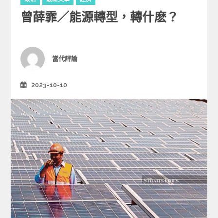
a
曾薛霏／能源轉型，轉什麽？
t
e
g
o
r
Author
當代評論
i
e
2023-10-10
Posted
s
on