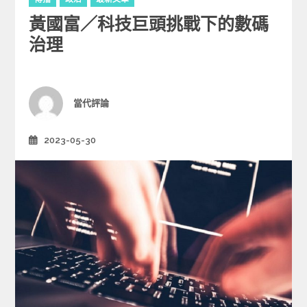
a
黃國富／科技巨頭挑戰下的數碼
t
e
治理
g
o
r
i
Author
當代評論
e
s
2023-05-30
Posted
on