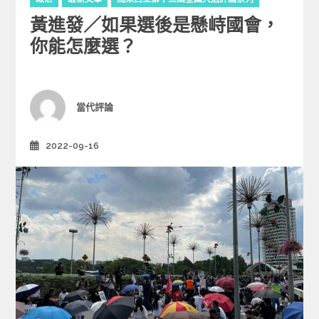
a
黃進發／如果選後是懸峙國會，
t
e
你能怎麼選？
g
o
r
i
Author
當代評論
e
s
2022-09-16
Posted
on