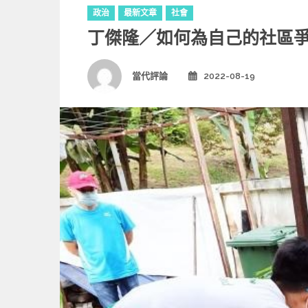
C
政治
最新文章
社會
a
丁傑隆／如何為自己的社區
t
e
g
Author
當代評論
2022-08-19
Posted
o
on
r
i
e
s