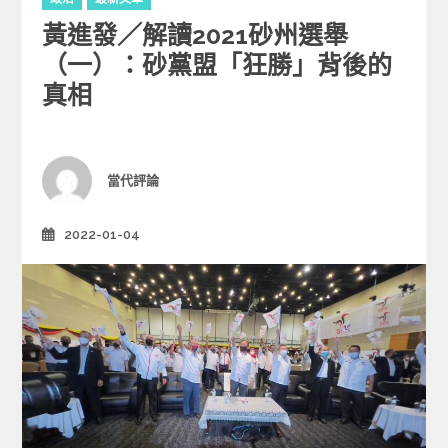
a
黃進發／解讀2021砂州選舉
t
e
（一）：砂黨盟「狂勝」背後的
g
真相
o
r
i
e
Author
當代評論
s
2022-01-04
Posted
on