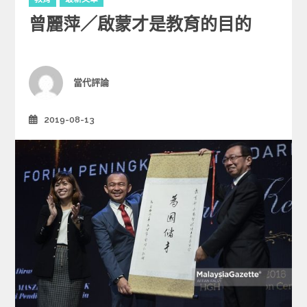
a
曾麗萍／啟蒙才是教育的目的
t
e
g
o
r
Author
當代評論
i
e
2019-08-13
Posted
s
on