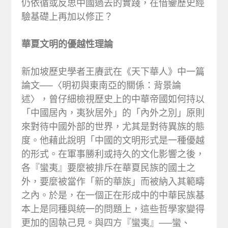
仍依循或反思中國過去的實踐，在借鑒歷史經
驗基礎上再加以修正？
華夏文明的優越性理論
新加坡歷史學者王賡武在《天下華人》中一篇
論文──〈明初與東南亞的關係：背景論
述〉，曾仔細檢視歷史上的中華帝國如何持以
「中國居內，夷狄居外」的「內外之別」原則
來對待中國外部的世界，尤其是對待異族的態
度。他藉此說明「中國的文明形式是一種優越
的形式。在軍事勝利或持久的文化影響之後，
各『蠻夷』要麼被排斥在華夏民族的國土之
外，要麼被當作「新的華族」而被納入其範疇
之內。於是，在一個正在形成中的中華民族基
本上是同種與統一的問題上，這些哲學家變得
更加的固執己見。與四方『蠻夷』──蠻、