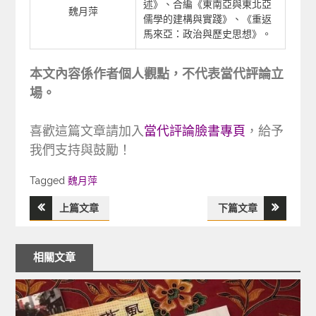
述》、合編《東南亞與東北亞
魏月萍
儒學的建構與實踐》、《重返
馬來亞：政治與歷史思想》。
本文內容係作者個人觀點，不代表當代評論立
場。
喜歡這篇文章請加入
當代評論臉書專頁
，給予
我們支持與鼓勵！
Tagged
Tagged
魏月萍
上篇文章
下篇文章
文
章
相關文章
導