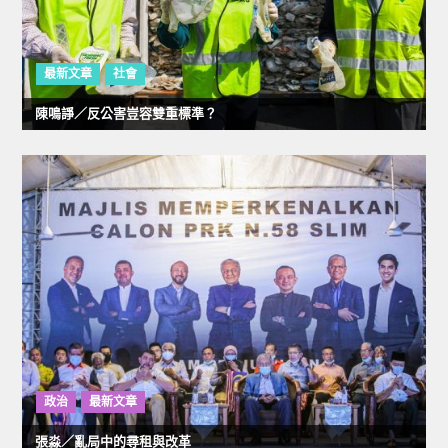
最新文章
社會
陳鳴諍／反公害豈容雙重標準？
政治
最新文章
張淼／亂局中的尋租與改革