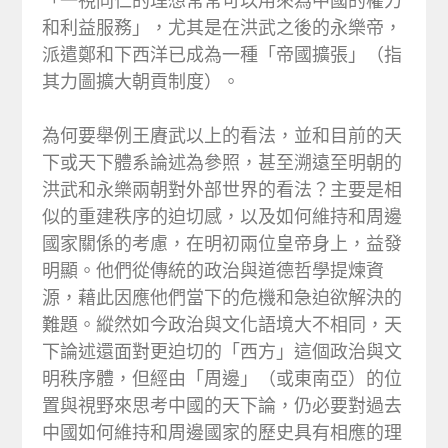
「一視同仁的理想常常可以用來為中國的權力
和利益服務」，尤其是在洪武之後的永樂帝，
派遣鄭和下西洋已成為一種「帝國擴張」（指
其力圖擴大朝貢制度）。
為何要舉例王賡武以上的看法，並和目前的天
下或天下體系論述為參照，甚至溯遠至明朝的
洪武和永樂兩朝對外部世界的看法？主要是相
似的重建秩序的迫切感，以及如何維持和周邊
國家關係的考慮，在明初兩位皇帝身上，益發
明顯。他們從傳統的政治與道德哲學提煉資
源，藉此因應他們當下的危機和急迫欲解決的
難題。縱然如今政治與文化語境大不相同，天
下論述還面對更迫切的「西方」這個政治與文
明秩序體，但經由「周邊」（或東南亞）的位
置與視野來思考中國的天下論，仍必要對過去
中國如何維持和周邊國家的歷史具有相應的理