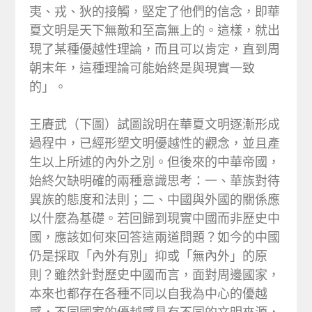
夷、戎、狄的接觸，堅定了他們的信念，即華
夏文明是天下無敵和至高無上的。這樣，就出
現了某種優越性理論，而且可以肯定，直到周
朝末年，這種理論可能始終是與現實一致
的」。
王賡武（下圖）試圖說明在華夏文明逐漸形成
過程中，已經形塑文明優越性的觀念，並且產
生以上所述的內外之別。但後來的中華帝國，
始終欠缺明確的兩種意識思考：一、華族對待
異族的態度和法則；二、中國與外國的關係應
以什麼為基礎。若回歸到現實中國而非歷史中
國，應該如何來回答這兩道問題？如今的中國
仍是採取「內外有別」抑或「無內外」的原
則？雖然針對歷史中國而言，面對周邊國家，
本來也都存在各種不同以自我為中心的優越