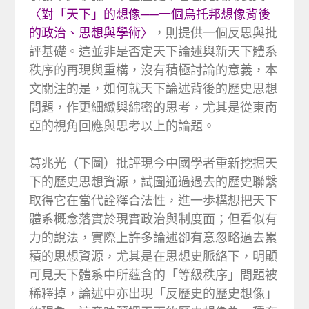
〈對「天下」的想像──一個烏托邦想像背後
的政治、思想與學術〉
，則提供一個反思與批
評基礎。這並非是否定天下論述與新天下體系
秩序的再現與重構，沒有積極討論的意義，本
文關注的是，如何就天下論述背後的歷史思想
問題，作更細緻與綿密的思考，尤其是從東南
亞的視角回應與思考以上的論題。
葛兆光（下圖）批評現今中國學者重新挖掘天
下的歷史思想資源，試圖通過過去的歷史聯繫
取得它在當代詮釋合法性，進一歩構想把天下
體系概念落實於現實政治與制度面；但看似有
力的說法，實際上許多論述卻有意忽略過去累
積的思想資源，尤其是在思想史脈絡下，明顯
可見天下體系中所蘊含的「等級秩序」問題被
稀釋掉，論述中亦出現「反歷史的歷史想像」