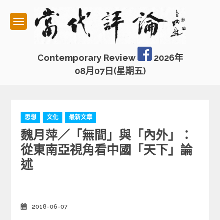
Skip
to
content
Contemporary Review
2026年
08月07日(星期五)
C
思想
文化
最新文章
a
魏月萍／「無間」與「內外」：
t
e
從東南亞視角看中國「天下」論
g
述
o
r
i
e
2018-06-07
Posted
s
on