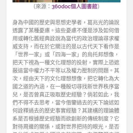
（來源：
360doc個人圖書館
）
身為中國的歷史與思想史學者，葛兆光的論說
透露了某種憂慮。這些憂慮不僅是渉及如何借
用或轉化舊經典詮說為當代的政治理論尋求權
威支持，而在於它關注的是以古代天下看作是
「世界一家」或「四海一家」的烏托邦想像，
把天下視為一種文化理想的投射，實際上恐遮
蔽這當中權力不平等以及權力壓制的問題。其
次，經由天下的文化理想想像，把它轉化為大
國之道的內涵，在一種殷切尋找新世界秩序當
兒，是否曾真正吸取歷史經驗？倘若如此，我
們不得不去思考，當今借鑒過去的天下論述如
何詮釋過去的歷史事實經驗？其建構的理論體
系是否根據歷史經驗而欲創新的傳統制度？它
對待周邊的關係，或對世界把持的眼光，是否