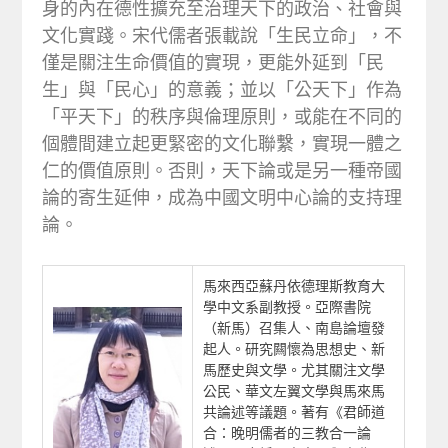
身的內在德性擴充至治理天下的政治、社會與
文化實踐。宋代儒者張載說「生民立命」，不
僅是關注生命價值的實現，更能外延到「民
生」與「民心」的意義；並以「公天下」作為
「平天下」的秩序與倫理原則，或能在不同的
個體間建立起更緊密的文化聯繫，實現一體之
仁的價值原則。否則，天下論或是另一種帝國
論的寄生延伸，成為中國文明中心論的支持理
論。
馬來西亞蘇丹依德理斯教育大
學中文系副教授。亞際書院
（新馬）召集人、南島論壇發
起人。研究闗懷為思想史、新
馬歷史與文學。尤其關注文學
公民、華文左翼文學與馬來馬
共論述等議題。著有《君師道
合：晚明儒者的三教合一論