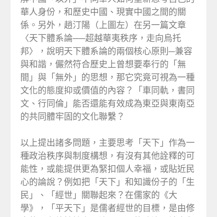
華人身份，和歷史中國、現實中國之間的關
係。另外，趙汀陽（上圖左）在另一篇文章
〈天下體系論──超越華夷秩序，走向烏托
邦〉，說明天下體系論的兩個核心原則─兼容
與和諧，儼然符合歷史上曾想要奉行的「無
間」與「無外」的思想，那它究竟可視為一種
文化的態度抑或價值的內容？「車同軌，書同
文、行同倫」能否還能有效成為東亞與東南亞
的共同體牢固的文化聯繫？
以上提出諸多問題，主要思考「天下」作為一
種政治秩序與制度構想，有沒有其他詮釋的可
能性，或能提供更為緊扣個人幸福，或貼近民
心的論說？例如把「天下」和知識份子的「生
民」、「經世」關聯起來？在儒家的《大
學》，「平天下」是儒者經世的目標，是由修