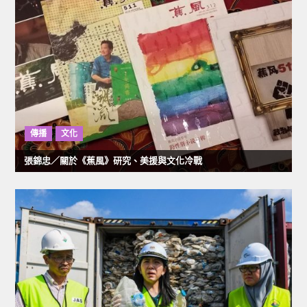
覽
傳播
文化
張錦忠／關於《蕉風》研究、美援與文化冷戰