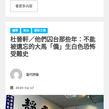
看更多内容
C
國際
政治
最新文章
a
杜晉軒／他們囚台那些年：不能
t
e
被遺忘的大馬「僑」生白色恐怖
g
受難史
o
r
i
e
Author
當代評論
s
2020-04-17
Posted
on