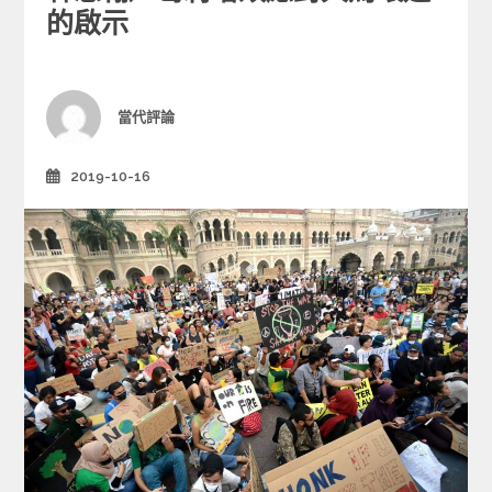
e
的啟示
g
o
r
i
Author
當代評論
e
s
2019-10-16
Posted
on