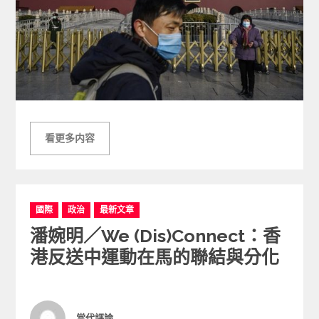
看更多内容
C
國際
政治
最新文章
a
潘婉明／We (Dis)connect：香
t
e
港反送中運動在馬的聯結與分化
g
o
r
i
Author
當代評論