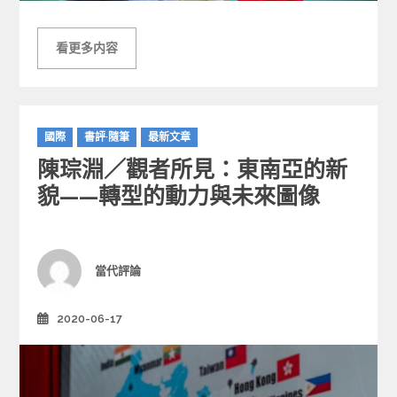
看更多内容
C
國際
書評·隨筆
最新文章
a
陳琮淵／觀者所見：東南亞的新
t
e
貌——轉型的動力與未來圖像
g
o
r
i
Author
當代評論
e
s
2020-06-17
Posted
on