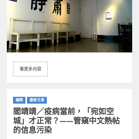
看更多内容
C
國際
最新文章
a
閻靖靖／疫病當前，「宛如空
t
e
城」才正常？——管窺中文熱帖
g
的信息污染
o
r