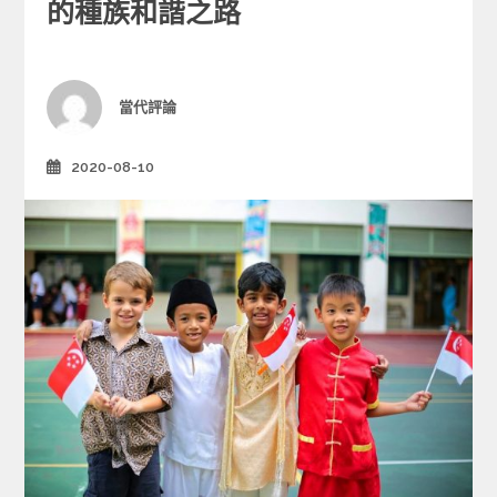
e
的種族和諧之路
g
o
r
i
Author
當代評論
e
s
2020-08-10
Posted
on