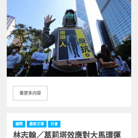
看更多内容
C
國際
最新文章
社會
a
林志翰／葛莉塔效應對大馬環運
t