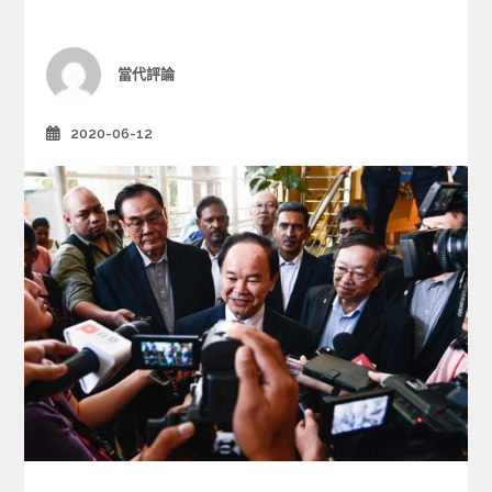
o
r
i
Author
當代評論
e
s
2020-06-12
Posted
on