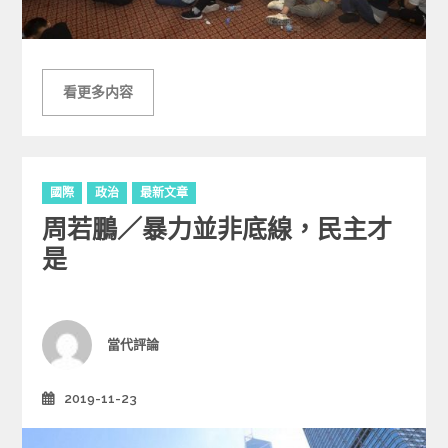
看更多内容
C
國際
政治
最新文章
a
周若鵬／暴力並非底線，民主才
t
e
是
g
o
r
i
Author
當代評論
e
s
2019-11-23
Posted
on