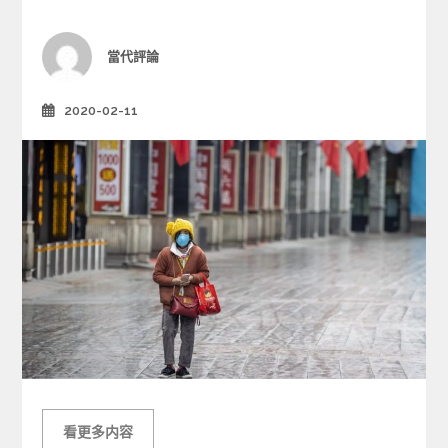
i
e
Author
當代評論
s
2020-02-11
Posted
on
看更多内容