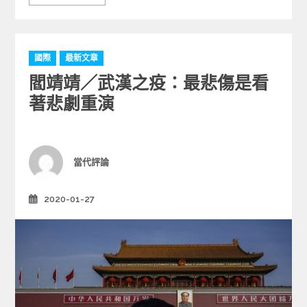
C
國際
最新文章
a
閻靖靖／武漢之疫：最悲傷是看
t
e
著悲劇重演
g
o
r
i
Author
當代評論
e
s
2020-01-27
Posted
on