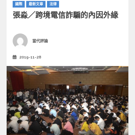
C
國際
最新文章
法律
a
張淼／跨境電信詐騙的內因外緣
t
e
g
o
r
Author
當代評論
i
e
2019-11-28
Posted
s
on