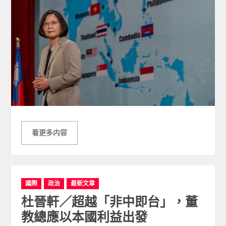
看更多内容
C
國際
政治
最新文章
a
杜晉軒／超越「非中即台」，董
t
e
教總應以本國利益出發
g