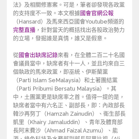
法》及相關修憲案。可是，筆者卻發現各政黨
的支持度不一致。本文根據
國會官網公報
（Hansard）及馬來西亞國會Youtube頻道的
完整直播
，針對當天的概括找出各股政治勢力
的立場，發掘誰是真情，誰又是假意。
從
國會出缺席記錄
來看，在全體二百二十名國
會議員當中，缺席者有十一人，並且均來自三
個執政的馬來政黨，即巫統、伊斯蘭黨
（Parti Islam SeMalaysia）和土著團結黨
（Parti Pribumi Bersatu Malaysia）。其
中，土團黨更是缺席率之首。值得一提的是，
缺席者當中有六名正、副部長，即：內政部長
韓沙再努丁（Hamzah Zainudin）、衛生部長
凱里（Khairy Jamaluddin）、青年及體育部
長阿末費沙（Ahmad Faizal Azumu）、能
源、綠色科技及水務部副部長阿里比祖（Ali