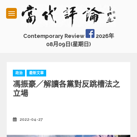
Skip
to
content
Contemporary Review
2026年
08月09日(星期日)
C
政治
最新文章
a
馮振豪／解讀各黨對反跳槽法之
t
e
立場
g
o
r
i
2022-04-27
Posted
e
on
s