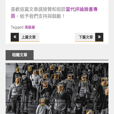
喜歡這篇文章請按贊和追踪
當代評論臉書專
頁
，給予我們支持與鼓勵！
Tagged
Tagged
馮振豪
上篇文章
下篇文章
文
章
相關文章
導
覽