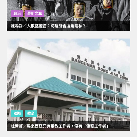
政治
最新文章
陳鳴諍／大數據控管：防疫能否凌駕隱私？
國際
教育
杜晉軒／馬來西亞只有華教工作者，沒有「僑務工作者」