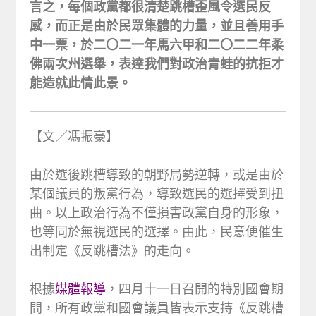
言之，每個政黨都很清楚跳槽歪風令選民反
感，而正是由於民眾集體的力量，並且善用手
中一票，於二〇二一年馬六甲和二〇二二年柔
佛兩次州選舉，表達我們對政治青蛙的抗拒才
能造就此情此景。
【文／馮振豪】
由於選後跳槽導致的朝野局勢逆轉，或是由於
某個議員的叛黨行為，導致選民的選擇受到扭
曲。以上政治行為不僅損害政黨自身的形象，
也等同於無視選民的選擇。由此，民意便催生
出制定《反跳槽法》的走向。
根據
媒體報導
，四月十一日召開的特別國會期
間，所有政黨和國會議員皆表示支持《反跳槽