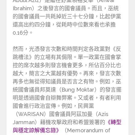
Abdul Aziz）是繼在野黨領袖安華（Anwar
Ibrahim）之後發言的國會議員。而且，巫統
的國會議員一共耗掉近三十七分鐘，比起伊黨
還高出約四分鐘，從耗時中位數來看也承擔
0.16分。
然而，光憑發言次數和時間判定各政黨對《反
跳槽法》的立場有其侷限。單一政黨在國會掌
控的席次越多則發言機會更多，所佔百分比也
越大，簡言之大黨越有優勢。再來，發言次數
再多也無從得知議員是否言之有物。例如，巫
統國會議員邦莫達（Bung Moktar）的發言擺
明是透過國會自辯舞弊案。又或者，有者利用
國會進行政治宣傳。例如，民興黨
（WARISAN）國會議員阿茲加曼（Azis
Jamman）藉機攻擊政府和希盟簽署的
《轉型
與穩定諒解備忘錄》
（Memorandum of