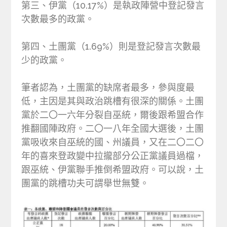
第三、伊黨（10.17%）是執政陣營中登記發言
次數最多的政黨。
第四、土團黨（1.69%）則是登記發言次數最
少的政黨。
筆者認為，土團黨的缺席者最多，參與度最
低，主因是其與政治跳槽有很深的關係。土團
黨於二〇一六年分裂自巫統，爾後跟希盟合作
推翻國陣政府。二〇一八年全國大選後，土團
黨吸收來自巫統的國、州議員，又在二〇二〇
年的喜來登政變中拉攏部分公正黨議員過檔，
跟巫統、伊黨聯手推倒希盟政府。可以說，土
團黨的跳槽功夫可謂舉世無雙。