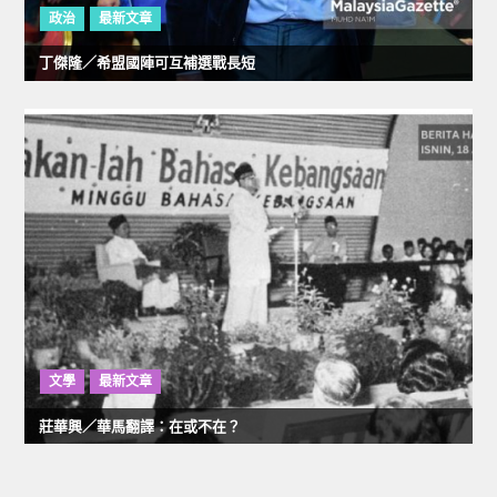
政治
最新文章
丁傑隆／希盟國陣可互補選戰長短
文學
最新文章
莊華興／華馬翻譯：在或不在？