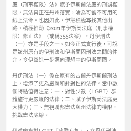
庭（刑事權限）法》賦予伊斯蘭法庭的刑罰權
限，無法真正在丹州落實，淪為可觀不可用的
紙上法令。也因如此，伊黨積極尋找其他出
路，積極推動《2021年伊斯蘭法庭（刑事權
限）修正法》（或稱355法案），丹伊刑法
（一）亦是手段之一。如今正式實行後，可說
是該州原有的伊刑法和伊斯蘭固刑法之間的仲
介，令伊黨進一步邁向理想中的伊斯蘭國。
丹伊刑法（一）係在原有的吉蘭丹伊斯蘭刑法
上，增添了更為嚴厲和針對性的法律。當中數
個特點值得注意：一、對性少數（LGBT）群
體施行更嚴峻的法律；二、賦予伊斯蘭法庭更
大權力；三、無視聯邦憲法與州法律的權限，
挑戰憲法底線。
伊黨向來對LGBT「疼愛有加」，在丹伊刑法