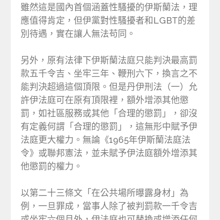
雖然這是國內首個涵蓋性騷擾的伊斯蘭法，理
應值得肯定，但伊黨對性騷擾者和LGBT的差
別待遇，實在讓人無法苟同。
另外，原有法律下伊斯蘭法庭只能判決最高罰
款五千令吉、坐牢三年、鞭刑六下，換言之不
能判決超過這個頂限。但是丹伊刑法（一）允
許伊法庭可在原有頂限裡，額外增添其他懲
罰，如社區服務或其他「合理的懲罰」，卻沒
有定義何謂「合理的懲罰」，這無形中賦予伊
法庭更大權力。無論《1965年伊斯蘭法庭法
令》或聯邦憲法，並未賦予伊法庭額外增添其
他懲罰的權力。
以第二十三條文「在公共場所曝露身材」為
例，一旦罪成，當事人除了被判罰款一千令吉
或坐牢六個月外，伊法庭也可替換或增添任何