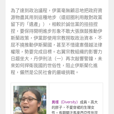
為了達到政治議程，伊黨毫無顧忌地把政府資
源物盡其用到這種地步（還迴圈利用敵對政黨
留下的「遺產」），相較於誠信黨的扭扭捏
捏，要保持開明進步形象不敢大張旗鼓推動伊
斯蘭政策，伊黨即使用宗教撈取政治資本，不
屈不撓推動伊斯蘭國，甚至不惜違憲僭越法律
權限，勢要完成目標。右翼宗教組織的影響力
日趨坐大，丹伊刑法（一）再次敲響警鐘，未
來如何捍衛我國的世俗性，阻止伊斯蘭化進
程，儼然是公民社會的嚴峻挑戰。
異樣（Diversity）
成員。高大
的胖子，不愛穿裙的生理女
性。長期關注馬來西亞性別平