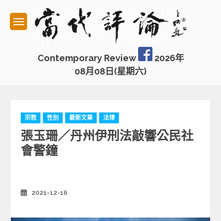
Skip
to
content
Contemporary Review
2026年
08月08日(星期六)
C
宗教
性別
最新文章
法律
a
張玉珊／丹州伊刑法敲響公民社
t
e
會警鐘
g
o
r
i
2021-12-16
Posted
e
on
s