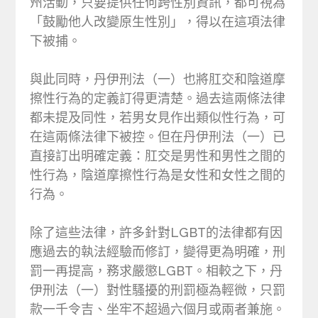
州活動，只要提供任何跨性別資訊，都可視為
「鼓勵他人改變原生性別」，得以在這項法律
下被捕。
與此同時，丹伊刑法（一）也將肛交和陰道摩
擦性行為的定義訂得更清楚。過去這兩條法律
都未提及同性，若男女見作出類似性行為，可
在這兩條法律下被控。但在丹伊刑法（一）已
直接訂出明確定義：肛交是男性和男性之間的
性行為，陰道摩擦性行為是女性和女性之間的
行為。
除了這些法律，許多針對LGBT的法律都有因
應過去的執法經驗而修訂，變得更為明確，刑
罰一再提高，務求嚴懲LGBT。相較之下，丹
伊刑法（一）對性騷擾的刑罰極為輕微，只罰
款一千令吉、坐牢不超過六個月或兩者兼施。