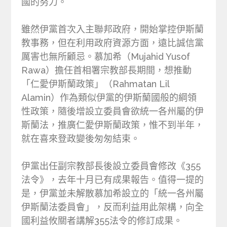
國的努力。
雖然伊黨首次入主聯邦政府，開始掌控伊斯蘭
教事務，但在利用政府資源方面，遠比誠信黨
厲害也無所顧忌。慕加希（Mujahid Yusof
Rawa）擔任首相署宗教部長期間，想推動
「仁愛伊斯蘭政策」（Rahmatan Lil
Alamin）作為類似伊黨的伊斯蘭國般的綱領
性政策，隨後增設立委員會欲統一各州屬的伊
斯蘭法，推廣仁愛伊斯蘭政策，惟不到半年，
就在喜來登政變後匆匆結束。
伊黨出任副宗教部長後設立委員會修改《355
法令》，去年十月已有成果報告。值得一提的
是，伊黨並未解散慕加希設立的「統一各州屬
伊斯蘭法委員會」，反而利益用此架構，向全
國利益攸關者講解355法令的修訂成果。