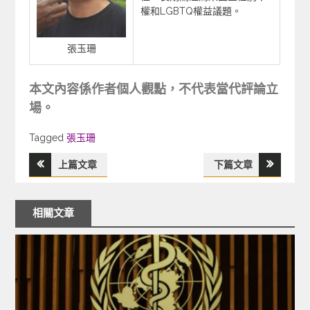
權和LGBTQ權益議題。
張玉珊
本文內容係作者個人觀點，不代表當代評論立
場。
Tagged
Tagged
張玉珊
上篇文章
下篇文章
文
章
相關文章
導
覽