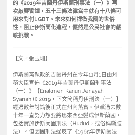
的《2019年吉蘭丹伊斯蘭刑事法（一）》再
次敲響警鐘，五十三條法律當中就有十八條可
用來對付LGBT。未來如何捍衛我國的世俗
性，阻止伊斯蘭化進程，儼然是公民社會的嚴
峻挑戰。
【文／張玉珊】
伊斯蘭黨執政的吉蘭丹州在今年11月1日由州
務大臣宣佈《2019年吉蘭丹伊斯蘭刑事法
（一）》【Enakmen Kanun Jenayah
Syariah (I) 2019，下文簡稱丹伊刑法（一）】
經過數年討論後正式在州內落實。伊黨過去數
十年一直努力想要將馬來西亞變成伊斯蘭國，
包括實施伊斯蘭固刑法（Hudud，或俗稱斷肢
法）。但因固刑法違反了《1965年伊斯蘭法