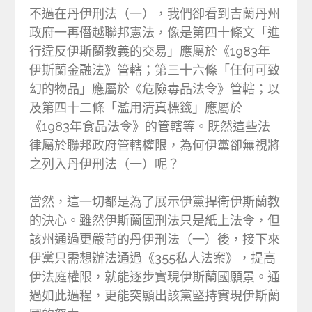
不過在丹伊刑法（一），我們卻看到吉蘭丹州
政府一再僭越聯邦憲法，像是第四十條文「進
行違反伊斯蘭教義的交易」應屬於《1983年
伊斯蘭金融法》管轄；第三十六條「任何可致
幻的物品」應屬於《危險毒品法令》管轄；以
及第四十二條「濫用清真標籤」應屬於
《1983年食品法令》的管轄等。既然這些法
律屬於聯邦政府管轄權限，為何伊黨卻無視將
之列入丹伊刑法（一）呢？
當然，這一切都是為了展示伊黨捍衛伊斯蘭教
的決心。雖然伊斯蘭固刑法只是紙上法令，但
該州通過更嚴苛的丹伊刑法（一）後，接下來
伊黨只需想辦法通過《355私人法案》，提高
伊法庭權限，就能逐步實現伊斯蘭國願景。通
過如此過程，更能突顯出該黨堅持實現伊斯蘭