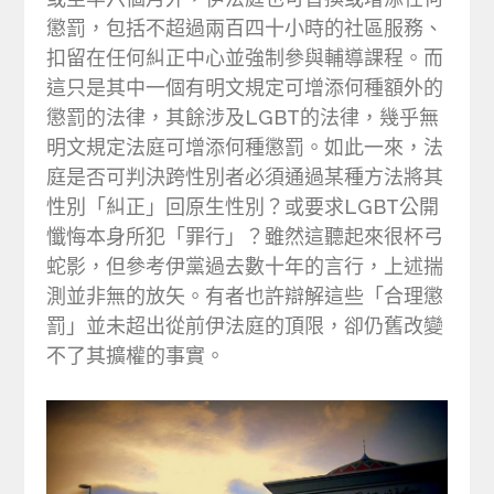
懲罰，包括不超過兩百四十小時的社區服務、
扣留在任何糾正中心並強制參與輔導課程。而
這只是其中一個有明文規定可增添何種額外的
懲罰的法律，其餘涉及LGBT的法律，幾乎無
明文規定法庭可增添何種懲罰。如此一來，法
庭是否可判決跨性別者必須通過某種方法將其
性別「糾正」回原生性別？或要求LGBT公開
懺悔本身所犯「罪行」？雖然這聽起來很杯弓
蛇影，但參考伊黨過去數十年的言行，上述揣
測並非無的放矢。有者也許辯解這些「合理懲
罰」並未超出從前伊法庭的頂限，卻仍舊改變
不了其擴權的事實。