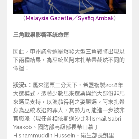
（
Malaysia Gazette／Syafiq Ambak
）
三角戰果影響巫統命運
因此，甲州議會選舉爆發大型三角戰將出現以
下兩種結果，為巫統與阿末扎希帶截然不同的
命運：
狀況1：
馬來選票三分天下，希盟複製2018年
大選模式，憑著少數馬來選票與絕大部份非馬
來選民支持，以漁翁得利之姿勝選。阿末扎希
身為巫統敗選的罪人，其勢力可能進一步被非
官職派（現任首相依斯邁沙比利Ismail Sabri
Yaakob、國防部高級部長希山慕丁
Hishammuddin Hussein、衛生部長凱里