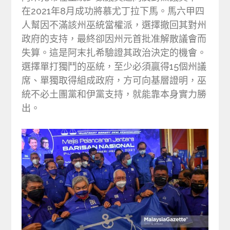
在2021年8月成功將慕尤丁拉下馬。馬六甲四
人幫因不滿該州巫統當權派，選擇撤回其對州
政府的支持，最終卻因州元首批准解散議會而
失算。這是阿末扎希驗證其政治決定的機會。
選擇單打獨鬥的巫統，至少必須贏得15個州議
席、單獨取得組成政府，方可向基層證明，巫
統不必土團黨和伊黨支持，就能靠本身實力勝
出。