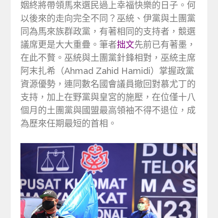
姻終將帶領馬來選民過上幸福快樂的日子。何
以後來的走向完全不同？巫統、伊黨與土團黨
同為馬來族群政黨，有著相同的支持者，競選
議席更是大大重疊。筆者
拙文
先前已有著墨，
在此不贅。巫統與土團黨針鋒相對，巫統主席
阿末扎希（Ahmad Zahid Hamidi）掌握政黨
資源優勢，連同數名國會議員撤回對慕尤丁的
支持，加上在野黨與皇宮的施壓，在位僅十八
個月的土團黨與國盟最高領袖不得不退位，成
為歷來任期最短的首相。