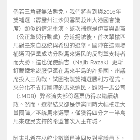
倘若三角戰無法避免，我們將看到與2016年
雙補選（霹靂州江沙與雪蘭莪州大港國會議
席）類似的情況重演。該次補選是伊黨與盟黨
（公正黨與行動黨）分道揚鑣後，首次單槍匹
馬對壘來自巫統與希盟的選舉。國陣在這兩場
補選因伊黨成功分裂馬來選民的反對黨支持者
而大勝，這也促使納吉（Najib Razak）更斬
釘截鐵地說服伊黨在馬來半島的許多國、州議
席投入三角戰，試圖複製雙補選勝利方程式，
來分化不支持國陣的馬來選民，雖因一馬公司
（1MDB）弊案流失部份選票仍得以繼續執
政。然而，選舉結果卻是伊黨同時大幅挖走大
量國陣／巫統馬來選票，僅獲得四分之一半島
馬來選民支持的希盟首次入主布城。
阿末扎希在巫統少數議員連同反對黨議員下，