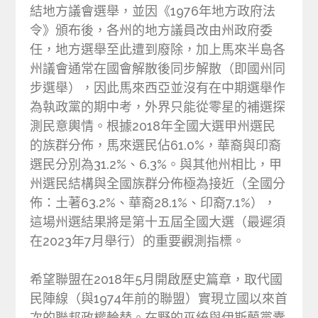
結地方議會選舉，並因《1976年地方政府法
令》頒布後，各州的地方議員改由州政府委
任，地方選舉至此遭到廢除，加上馬來半島各
州議會通常在國會解散後同步解散（即國州同
步選舉），因此馬來西亞並沒有在中期選舉作
為執政黨的期中考，外界只能從零星的補選探
測民意輿情。根據2018年全國大選甲州選民
的族群分佈，馬來選民佔61.0%，華裔與印裔
選民分別為31.2%、6.3%。與其他州相比，甲
州選民結構與全國族群分佈極為接近（全國分
佈：土著63.2%、華裔28.1%、印裔7.1%），
這場州選結果將是第十五屆全國大選（最遲須
在2023年7月舉行）的重要觀測指標。
希望聯盟在2018年5月開啟歷史篇章，取代國
民陣線（與1974年前的聯盟）實現立國以來首
次的聯邦政權輪替。在野的巫統與伊斯蘭黨囊