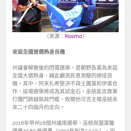
（來源：
Kosmo
）
來屆全國普選熱身良機
州議會解散後的閃電選舉，是朝野各黨為來屆
全國大選熱身，藉此觀測民意測驗的絕佳良
機。其中，阿末扎希堅決不與土團黨和伊黨合
作，這場選舉將成為其試金石，巫統能否靠單
打獨鬥跨越執政門檻，攸關他可否主導巫統未
來二十四個月的走向。
2018年甲州28個州議席選舉，巫統與盟黨雖
僅獲37.8%普選票（2013年則為52.5%），卻