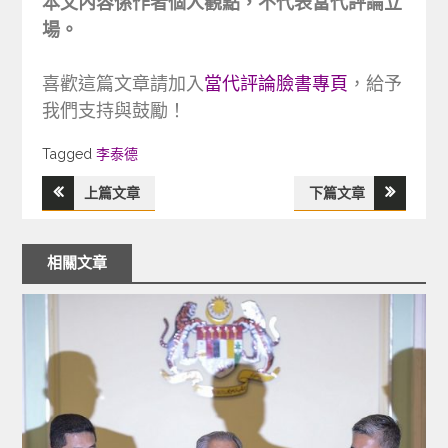
本文內容係作者個人觀點，不代表當代評論立
場。
喜歡這篇文章請加入
當代評論臉書專頁
，給予
我們支持與鼓勵！
Tagged
Tagged
李泰德
上篇文章
下篇文章
文
章
相關文章
導
覽