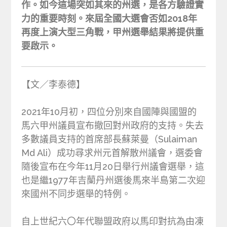
作。如今這場突如其來的州選，是各方驗證實
力的重要時刻。來屆全國大選會否如2018年
再度上演大型三角戰，甲州選舉結果將提供重
要啟示。
【文／李泰德】
2021年10月初，四位分別來自國陣與國盟的
馬六甲州議員宣布撤回對州政府的支持。失去
多數議員支持的首席部長蘇萊曼（Sulaiman
Md Ali）成功尋求州元首解散州議會，選委會
隨後宣布在今年11月20日舉行州議會選舉，這
也是繼1977年吉蘭丹州選後馬來半島第二次迎
來國州不同步選舉的特例。
自上世紀六〇年代聯盟政府以馬印對抗為由凍