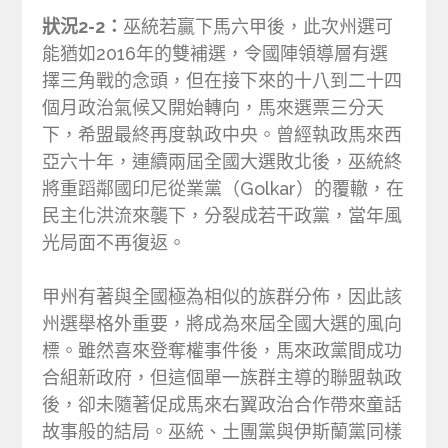
狀況2-2：
巫統若贏下馬六甲後，此次州選可
能猶如2016年的雙補選，令國陣領導層有選
擇三角戰的念頭，但在接下來的十八到二十四
個月政治氣候又開始轉向，馬來選票三分天
下，希盟最終再度執政中央。曾經執政馬來西
亞六十年，連續兩屆全國大選敗北後，巫統終
將重蹈鄰國印尼從業黨（Golkar）的覆轍，在
民主化洪流來襲下，分裂成若干政黨，當年風
光局面不再復返。
甲州有著與全國極為相似的族群分佈，因此該
州選舉格外重要，將成為來屆全國大選的風向
標。雖然喜來登奪權事件後，馬來政黨間成功
合組新政府，但這個單一族群主導的聯盟執政
後，卻未隨著促成馬來右翼政治合作帶來童話
故事般的結局。巫統、土團黨與伊斯蘭黨同樣