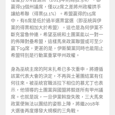
贏得13個州議席，僅以2席之差將州政權拱手
讓給希聯（得票51.1%）。希盟贏得的15席
中，有6席是低於過半選票當選（即巫統與伊
黨的得票相加大於希盟）。這也是為何伊黨不
斷充當魯仲連，希望巫統和土團黨能以一對一
的佈陣對壘希盟，這樣馬來政黨聯盟或可至少
贏下19席，更甚的是，伊斯蘭黨同時也能阻止
希盟特別是行動黨重掌甲州政權。
身為巫統主席的阿末扎希已多次重申，將遵循
該黨代表大會的決定，不再與土著團結黨有任
何往來。被巫統官職派拉下相位的慕尤丁也表
示，他領導的土團黨與國盟將競逐所有甲州議
席。也就是說，一旦伊黨斡旋失敗，三大馬來
政黨便無法以團結的姿態上陣，將繼2018年
大選後再度爆發大規模的三角戰。