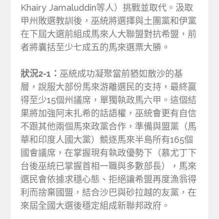
Khairy Jamaluddin等人）挑戰並取代。汲取
甲州敗選教訓後，巫統將選擇與土團黨和伊黨
在下屆大選前組成馬來人大聯盟對抗希盟，前
者將囊括至少七成五的馬來選票大勝。
狀況2-1：
巫統成功凝聚當前猶如散沙的基
層，說服大部份馬來游離選民的支持，最終贏
得至少15個州議席，單獨執政馬六甲。這個結
果將加強阿末扎希的話語權，巫統會更有自信
不跟其他兩個馬來政黨合作，準備與盟黨（馬
華和印度人國大黨）競逐馬來半島所有165個
國會議席，在掌握現有執政優勢下（慕尤丁下
台後巫統已掌握首相一職與多數部長），馬來
選民會依據求穩心態、拒絕讓希盟再度漁翁得
利而捨棄國盟，結合沙巴與砂拉越的友黨，在
來屆全國大選後穩定組成新聯邦政府。