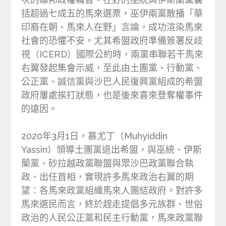
括超過七成五的馬來選票，巫伊兩黨散播「華
印裔在朝、馬來人在野」言論，成功渲染馬來
社會的恐懼不安。尤其希盟政府準備簽署反歧
視（ICERD）國際公約時，兩黨串聯若干馬來
右翼發起集會示威，至此由土團黨、行動黨、
公正黨、誠信黨與沙巴人民復興黨組成的希盟
政府屢處挨打狀態，也是後來喜來登奪權事件
的遠因。
2020年3月1日，慕尤丁（Muhyiddin
Yassin）領導土團黨退出希盟，與巫統、伊斯
蘭黨、砂拉越政黨聯盟與眾沙巴政黨聯合執
政、出任首相，實現許多馬來政治右翼的期
望：各馬來政黨組織馬來人團結政府。對許多
馬來選民而言，終於趕走提倡多元族群、世俗
政治的人民公正黨和民主行動黨，馬來政黨聯