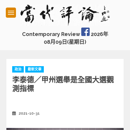
Skip
to
content
Contemporary Review
2026年
08月09日(星期日)
C
政治
最新文章
a
李泰德／甲州選舉是全國大選觀
t
e
測指標
g
o
r
i
2021-10-31
Posted
e
on
s