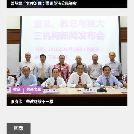
曾薛霏／氣候治理：借鑒英法公民議會
教育
最新文章
張濟作／華教應該不一樣
回應