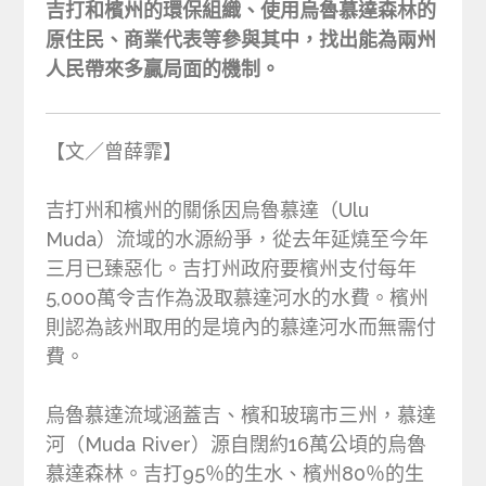
吉打和檳州的環保組織、使用烏魯慕達森林的
原住民、商業代表等參與其中，找出能為兩州
人民帶來多贏局面的機制。
【文／曾薛霏】
吉打州和檳州的關係因烏魯慕達（Ulu
Muda）流域的水源紛爭，從去年延燒至今年
三月已臻惡化。吉打州政府要檳州支付每年
5,000萬令吉作為汲取慕達河水的水費。檳州
則認為該州取用的是境內的慕達河水而無需付
費。
烏魯慕達流域涵蓋吉、檳和玻璃市三州，慕達
河（Muda River）源自闊約16萬公頃的烏魯
慕達森林。吉打95％的生水、檳州80％的生