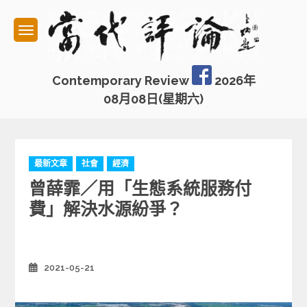
Skip
to
content
Contemporary Review
2026年
08月08日(星期六)
C
最新文章
社會
經濟
a
曾薛霏／用「生態系統服務付
t
e
費」解決水源紛爭？
g
o
r
i
2021-05-21
Posted
e
on
s