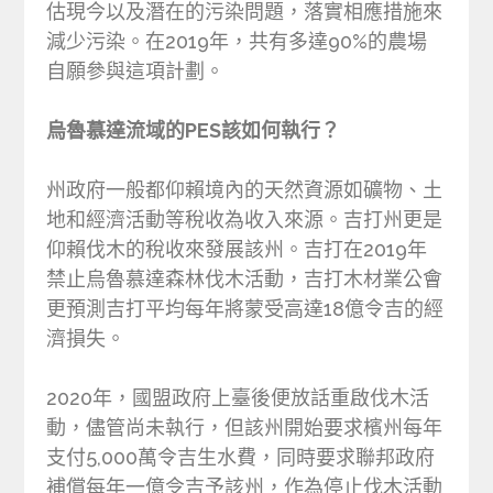
估現今以及潛在的污染問題，落實相應措施來
減少污染。在2019年，共有多達90%的農場
自願參與這項計劃。
烏魯慕達流域的PES該如何執行？
州政府一般都仰賴境內的天然資源如礦物、土
地和經濟活動等稅收為收入來源。吉打州更是
仰賴伐木的稅收來發展該州。吉打在2019年
禁止烏魯慕達森林伐木活動，吉打木材業公會
更預測吉打平均每年將蒙受高達18億令吉的經
濟損失。
2020年，國盟政府上臺後便放話重啟伐木活
動，儘管尚未執行，但該州開始要求檳州每年
支付5,000萬令吉生水費，同時要求聯邦政府
補償每年一億令吉予該州，作為停止伐木活動