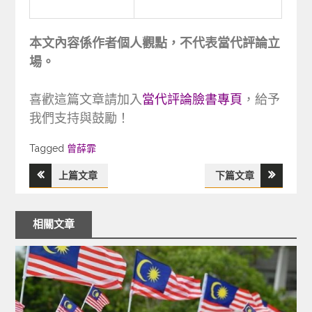
本文內容係作者個人觀點，不代表當代評論立
場。
喜歡這篇文章請加入
當代評論臉書專頁
，給予
我們支持與鼓勵！
Tagged
Tagged
曾薛霏
上篇文章
下篇文章
文
章
相關文章
導
覽