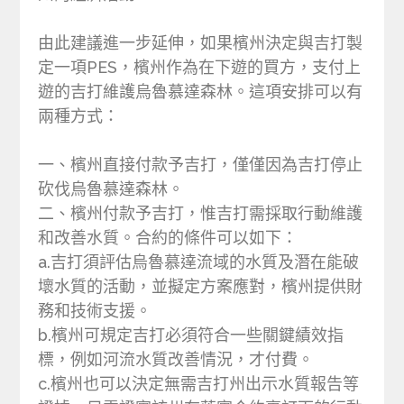
由此建議進一步延伸，如果檳州決定與吉打製
定一項PES，檳州作為在下遊的買方，支付上
遊的吉打維護烏魯慕達森林。這項安排可以有
兩種方式：
一、檳州直接付款予吉打，僅僅因為吉打停止
砍伐烏魯慕達森林。
二、檳州付款予吉打，惟吉打需採取行動維護
和改善水質。合約的條件可以如下：
a.吉打須評估烏魯慕達流域的水質及潛在能破
壞水質的活動，並擬定方案應對，檳州提供財
務和技術支援。
b.檳州可規定吉打必須符合一些關鍵績效指
標，例如河流水質改善情況，才付費。
c.檳州也可以決定無需吉打州出示水質報告等