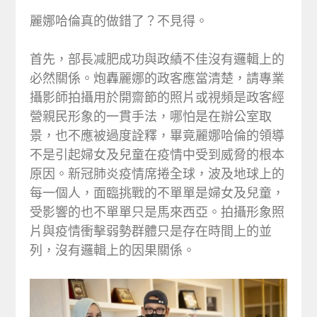
麗娜哈倫真的做錯了？不見得。
首先，部長减肥成功與政績不佳沒有邏輯上的
必然關係。炮轟麗娜的政客應當清楚，請專業
攝影師拍攝用於開齋節的照片或視頻是政客經
營親民形象的一貫手法，哪怕是在辦公室取
景，也不應被過度詮釋，畢竟麗娜哈倫的領導
不是引起婦女及兒童在疫情中受到威脅的根本
原因。新冠肺炎疫情席捲全球，波及地球上的
每一個人，面臨挑戰的不單單是婦女及兒童，
受影響的也不單單只是馬來西亞。拍攝形象照
片與疫情衝擊弱勢群體只是存在時間上的並
列，沒有邏輯上的因果關係。