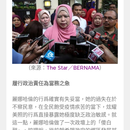
（來源：
The Star／BERNAMA
）
履行政治責任為當務之急
麗娜哈倫的行爲確實有失妥當，她的過失在於
不察民意，在全民飽受疫情疾苦的當下，炫耀
美照的行爲直接暴露她極度缺乏政治敏感。就
這一點，麗娜哈倫做了一次政壇上的「傻白