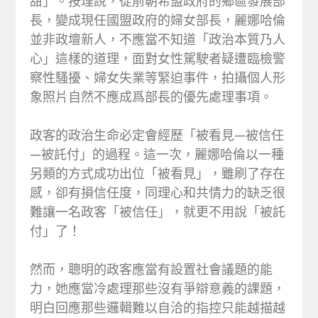
甜」。按理說，從前朝希盟政府的鄉區發展部
長，變成現任國盟政府的婦女部長，麗娜哈倫
並非政壇新人，不應當不知道「政治本質乃人
心」這樣的道理，面對女性駕駛者疑遭臨檢警
察性騷擾、婦女失業等緊迫事件，拍攝個人形
象照片自然不應成爲部長的優先處理事項。
政客的政治生命必定會經歷「被看見—被信任
—被託付」的過程。這一次，麗娜哈倫以一種
另類的方式成功出位「被看見」，雖刷了存在
感，卻有損信任度，同理心和共情力的缺乏很
難讓一名政客「被信任」，就更不用說「被託
付」了！
然而，聰明的政客應當有設置社會議題的能
力，她應當冷處理那些沒有爭辯意義的課題，
明白回應那些邏輯難以自洽的指控只能越描越