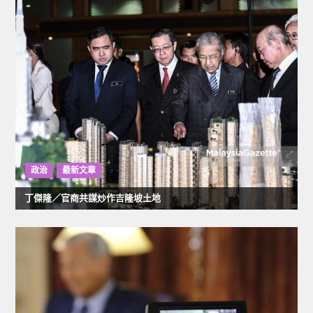
導
覽
政治
最新文章
丁傑隆／官商共謀炒作吉隆坡土地