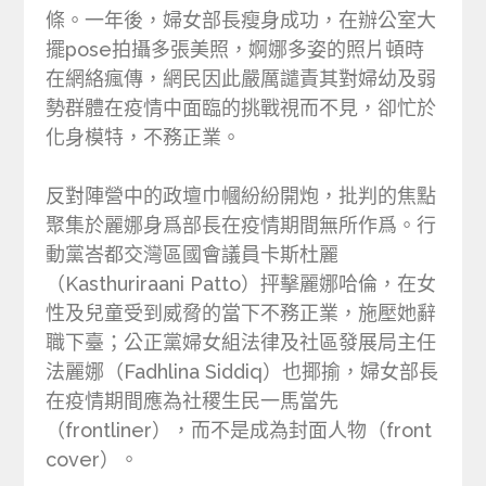
條。一年後，婦女部長瘦身成功，在辦公室大
擺pose拍攝多張美照，婀娜多姿的照片頓時
在網絡瘋傳，網民因此嚴厲譴責其對婦幼及弱
勢群體在疫情中面臨的挑戰視而不見，卻忙於
化身模特，不務正業。
反對陣營中的政壇巾幗紛紛開炮，批判的焦點
聚集於麗娜身爲部長在疫情期間無所作爲。行
動黨峇都交灣區國會議員卡斯杜麗
（Kasthuriraani Patto）抨擊麗娜哈倫，在女
性及兒童受到威脅的當下不務正業，施壓她辭
職下臺；公正黨婦女組法律及社區發展局主任
法麗娜（Fadhlina Siddiq）也揶揄，婦女部長
在疫情期間應為社稷生民一馬當先
（frontliner），而不是成為封面人物（front
cover）。