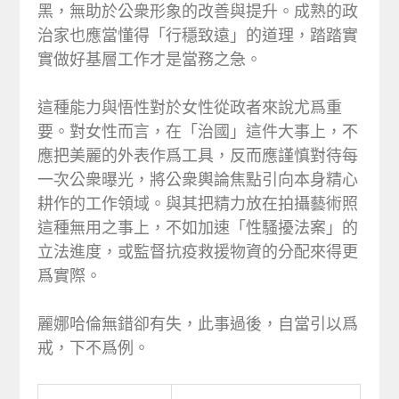
黑，無助於公衆形象的改善與提升。成熟的政
治家也應當懂得「行穩致遠」的道理，踏踏實
實做好基層工作才是當務之急。
這種能力與悟性對於女性從政者來說尤爲重
要。對女性而言，在「治國」這件大事上，不
應把美麗的外表作爲工具，反而應謹慎對待每
一次公衆曝光，將公衆輿論焦點引向本身精心
耕作的工作領域。與其把精力放在拍攝藝術照
這種無用之事上，不如加速「性騷擾法案」的
立法進度，或監督抗疫救援物資的分配來得更
爲實際。
麗娜哈倫無錯卻有失，此事過後，自當引以爲
戒，下不爲例。