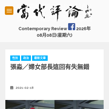
Skip
to
content
Contemporary Review
2026年
08月08日(星期六)
C
性別
政治
最新文章
a
張淼／婦女部長這回有失無錯
t
e
g
o
r
2021-02-18
Posted
on
i
e
s