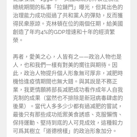
總統期間的私事「拉鏈門」曝光，但其出色的
治理能力成功挺過了共和黨人的彈劾，反而獲
得民衆原諒。克林頓在位的兩個任期，給美國
創造了年均4%的GDP增速和十年的經濟繁
榮。
再者，愛美之心，人皆有之——政治人物也是
人，也和我們一樣有對美的嚮往與期待。因
此，政治人物提升個人形象無可厚非，减肥時
機恰逢疫情期間也無大錯。與其說是不務正
業，我更情願將部長减肥成功看作成年人自我
克制的成果（當然也不排除是新冠病毒肆虐的
後果）。當代人多多少少都有過减肥的嘗試，
最後只有那些成功抵禦美食誘惑、克服懶惰、
保持運動、堅持到底的人可見成效，這種毅力
可爲其樹立「道德榜樣」的政治形象加分。