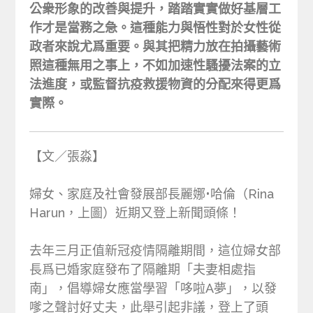
公衆形象的改善與提升，踏踏實實做好基層工
作才是當務之急。這種能力與悟性對於女性從
政者來說尤爲重要。與其把精力放在拍攝藝術
照這種無用之事上，不如加速性騷擾法案的立
法進度，或監督抗疫救援物資的分配來得更爲
實際。
【文／張淼】
婦女、家庭及社會發展部長麗娜•哈倫（Rina
Harun，上圖）近期又登上新聞頭條！
去年三月正值新冠疫情隔離期間，這位婦女部
長爲已婚家庭發布了隔離期「夫妻相處指
南」，倡導婦女應當學習「哆啦A夢」，以發
嗲之聲討好丈夫，此舉引起非議，登上了頭