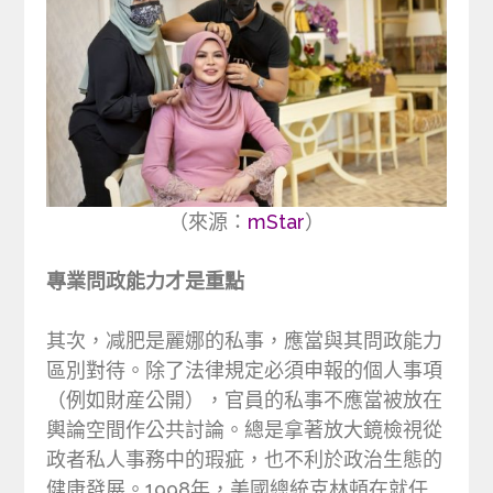
（來源：
mStar
）
專業問政能力才是重點
其次，减肥是麗娜的私事，應當與其問政能力
區別對待。除了法律規定必須申報的個人事項
（例如財産公開），官員的私事不應當被放在
輿論空間作公共討論。總是拿著放大鏡檢視從
政者私人事務中的瑕疵，也不利於政治生態的
健康發展。1998年，美國總統克林頓在就任