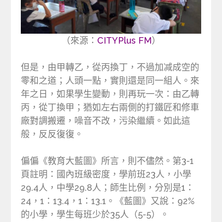
（來源：
CITYPlus FM
）
但是，由甲轉乙，從丙換丁，不過加减成空的
零和之道；人頭一點，實則還是同一組人。來
年之日，如果學生變動，則再玩一次：由乙轉
丙，從丁換甲；猶如左右兩側的打鐵匠和修車
廠對調搬遷，噪音不改，污染繼續。如此這
般，反反復復。
偏偏《教育大藍圖》所言，則不儘然。第3-1
頁註明：國內班級密度，學前班23人，小學
29.4人，中學29.8人；師生比例，分別是1：
24，1：13.4，1：13.1。《藍圖》又說：92%
的小學，學生每班少於35人（5-5）。