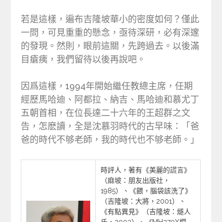
若是這樣，遍布吉隆坡華小的密度如何？僅此
一問，可見重重的懸念，亟待深研，必有深邃
的發現。然則，眼前這關，先跨過去。以後滿
目瘡痍，我們留待以後再說吧。
因爲這樣，1994年開始繼任教總主席，任期
經歷馬哈迪、阿都拉、納吉、馬哈迪和慕尤丁
五朝首相，在位長達二十六年的王超群之文
告，怎麽讀，全是沈慕羽時代的古早味：「爸
爸的時代不够老師，我的時代也不够老師。」
時評人，著有《美麗的謊言》
（麻坡：朋友出版社，
1985）、《餵，腦袋該洗了》
（吉隆坡：大將，2001）、
《有點異見》（吉隆坡：燧人
氏，2003）、《MH370X檔