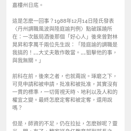
嘉樓州日底。
這是怎麽一回事？1988年12月14日陸氏發表
〈丹州調職風波與陸庭諭判例〉點破蹊蹺所
在：一次飯局酒後那個「好心人」後來曾對林
晃昇和李萬千兩位先生說：「陸庭諭的調職是
我搞的！……大丈夫敢作敢當。……狙擊他的事，
與我無關。」
前科在前，後來之者，也就甭說。琢磨之下，
可見申請和被申請，批准和被批准，其實沒有
一貫的標準，一切胥視天時、地利以及人和的
權宜之變。最終怎麽定奪和被定奪，還用說
嗎？
但是，師資的不足，仍在拉扯，怎麽辦呢？靈