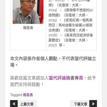
案》（吉隆坡：大將，
2014）、《黨領導不想提的50
道問題》（吉隆坡：大將，
2015）、《老馬紅燒一個馬來
西亞：馬哈迪醫生秘藏42道政
楊善勇
治食譜》（吉隆坡：大將，
2016）、《馬來西亞經濟慘後
憂鬱症》（吉隆坡：大將，
2017）等。
本文內容係作者個人觀點，不代表當代評論立
場。
喜歡這篇文章請加入
當代評論臉書專頁
，給予
我們支持與鼓勵！
Tagged
Tagged
楊善勇
上篇文章
下篇文章