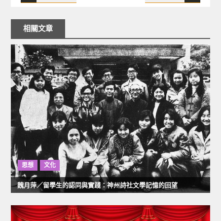
文
章
相關文章
導
覽
思想
文化
魏月萍／留學生的認同與實踐：神州詩社文學記憶的回望