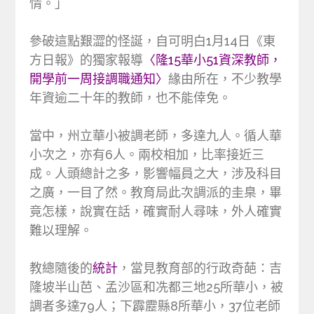
情。」
參破這點艱澀的怪誕，自可明白1月14日《東
方日報》的獨家報導
〈隆15華小51資深教師，
開學前一周接調職通知〉
緣由所在，不少教學
年資逾二十年的教師，也不能倖免。
當中，州立華小被調老師，多達九人。循人華
小次之，亦有6人。兩校相加，比率接近三
成。人頭總計之多，影響幅員之大，涉及科目
之廣，一目了然。教育局此次調派的圭臬，畢
竟怎樣，說實在話，確實耐人尋味，外人確實
難以理解。
教總隨後的
統計
，當見教育部的行政奇葩：吉
隆坡半山芭、孟沙區和冼都三地25所華小，被
調者多達79人；下霹靂縣8所華小，37位老師