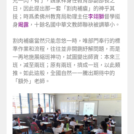
光一閃，有了，魏家祥身任教育部副部長之
日，因此提出那一套「割肉補瘡」的神乎其
技；時爲柔佛州教育局助理主任
李翊獅
督學挺
身
揭露
，十餘名國中華文教師聯袂被調華小。
割肉補瘡當然只能忽悠一時，唯部門奉行的標
準作業和流程，往往並非開鍘紓解問題，而是
一再地施展縮班神功，試圖變出師資：本來三
班，减至兩班；原有兩班，擠成一班，以此類
推。如此這般，全國自然一一騰出期待中的
「額外」老師。