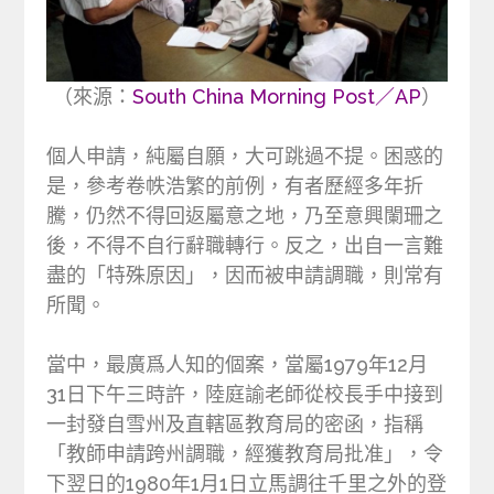
（來源：
South China Morning Post／AP
）
個人申請，純屬自願，大可跳過不提。困惑的
是，參考卷帙浩繁的前例，有者歷經多年折
騰，仍然不得回返屬意之地，乃至意興闌珊之
後，不得不自行辭職轉行。反之，出自一言難
盡的「特殊原因」，因而被申請調職，則常有
所聞。
當中，最廣爲人知的個案，當屬1979年12月
31日下午三時許，陸庭諭老師從校長手中接到
一封發自雪州及直轄區教育局的密函，指稱
「教師申請跨州調職，經獲教育局批准」，令
下翌日的1980年1月1日立馬調往千里之外的登