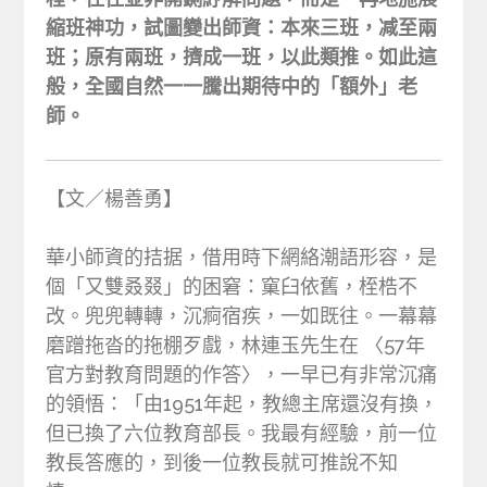
縮班神功，試圖變出師資：本來三班，减至兩
班；原有兩班，擠成一班，以此類推。如此這
般，全國自然一一騰出期待中的「額外」老
師。
【文／楊善勇】
華小師資的拮据，借用時下網絡潮語形容，是
個「又雙叒叕」的困窘：窠臼依舊，桎梏不
改。兜兜轉轉，沉痾宿疾，一如既往。一幕幕
磨蹭拖沓的拖棚歹戲，林連玉先生在 〈57年
官方對教育問題的作答〉，一早已有非常沉痛
的領悟：「由1951年起，教總主席還沒有換，
但已換了六位教育部長。我最有經驗，前一位
教長答應的，到後一位教長就可推說不知