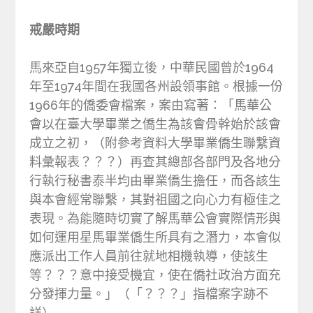
戒嚴時期
馬來亞自1957年獨立後，中華民國曾於1964
年至1974年間在我國各州設領事館。根據一份
1966年的僑委會檔案，案由寫著：「馬華公
會以在臺大學畢業之僑生為該會骨幹始於該會
成立之初，（附參考資料大學畢業僑生聯繫資
料彙報表？？？）再查其總部各部門及各地分
行執行秘書泰半均由畢業僑生擔任，而各該生
與本會經常聯繫，其對祖國之向心力有極佳之
表現。為能隨時切實了解馬華公會實際情形與
如何運用星馬畢業僑生所具有之潛力，本會似
應派出工作人員前往就地相機執導，使該生
等？？？意中接受機宜，使在僑社政治方面充
分發揮力量。」（「？？？」指檔案字跡不
詳）