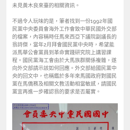
未見黃木良來臺的相關資訊。
不過令人玩味的是，筆者找到一份1992年國
民黨中央委員會海外工作會致中華民國外交部
的檔案，內容稱時任馬來西亞下議院副議長的
翁詩傑，當年2月拜會國民黨中央時，希望能
派馬華公會黨員到革命實踐研究院上講習課
程。國民黨海工會由於大馬族群關係複雜，遂
向外交部請示該如何回應。外交部給國民黨中
央的回文中，也稱鑑於多年來馬國政府對國民
黨在馬僑務及相關文教活動相當敏感，請國民
黨宜再進一步確認翁的要求是否屬實。