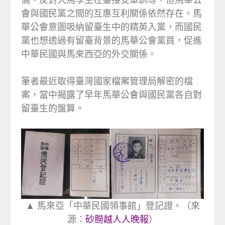
會與國民黨之間的互惠互利關係依然存在。馬
華公會意圖吸納留臺生中的精英入黨，而國民
黨也想透過有留臺背景的馬華公會黨員，促進
中華民國與馬來西亞的外交關係。
筆者最近取得臺灣國家檔案管理局解密的檔
案，當中揭露了早年馬華公會與國民黨各自對
留臺生的盤算。
▲ 馬來亞「中華民國領事館」登記證。（來
源：
砂朥越人人晚報
）