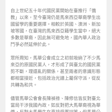
自上世紀五十年代國民黨開始在臺推行「僑
教」以來，至今臺灣仍是馬來西亞華裔學生出
國留學的重要選擇。相較於英國、澳洲、新加
坡等國，在臺灣的馬來西亞籍學生當中，絕大
多數是華裔，因此無可避免地，國內華人政治
鬥爭必然延伸於此。
眾所周知，馬華公會成立之初就吸納了不少馬
來亞的原國民黨人，才形成了與臺北的國民黨
剪不斷，理還亂的關係，甚至兩者的意識形態
都相當接近，包括政治光譜上屬保守派，從反
共轉為和共。
儘管馬華公會會長陳禎祿、陳修信皆反對臺北
當局干涉我國內政，如反對把大馬華裔視為華
僑，反對大馬學生在臺接受軍訓等，但馬華公