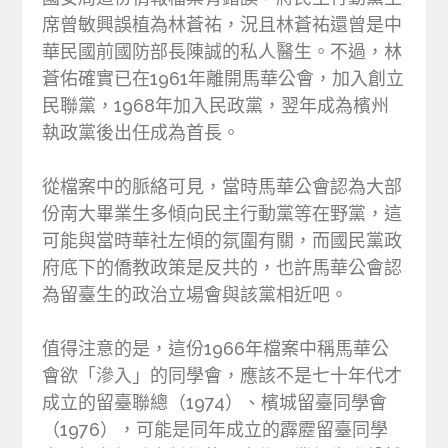
席曾敏興誤植為林蒼祐，況且林蒼祐還曾是中
華民國前國防部長陳誠的私人醫生。不過，林
蒼佑確實已在1961年離開馬華公會，加入創立
民聯黨，1968年加入民政黨，翌年成為檳州
執政黨後出任成為首長。
從檔案中的脈絡可見，當時馬華公會認為大部
份南大畢業生多傾向民主行動黨等在野黨，這
可能與當時華社左傾的氛圍有關，而國民黨政
府底下的僑教政策是反共的，也許馬華公會認
為留臺生的政治立場會與該黨相近吧。
值得注意的是，這份1966年檔案中稱馬華公
會欲「滲入」的同學會，應該不是七十年代才
成立的留臺聯總（1974）、檳城留臺同學會
（1976），可能是同年成立的霹靂留臺同學