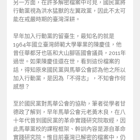
另一方面，在許多解密檔案中可見，國民黨將
行動黨視為洪水猛獸的左翼政黨，因此不太可
能在戒嚴時期的臺灣深耕。
早年加入行動黨的留臺生，最知名的就是
1964年國立臺灣師範大學畢業的陳慶佳，他
曾任華都牙也區和大山腳區國會議員，2011年
過世。如果陳慶佳還在世，看到這份檔案的
話，得知原來國民黨與馬華公會認為他之所以
加入行動黨，是因為「不得志」，不知會作何
感想？
至於國民黨對馬華公會的協助，筆者從學者甘
德政了解到，早年馬華公會元老黃木良，在八
十年代曾到國民黨的革命實踐研究院取經，因
此馬華黨校的課程框架、幹訓內容是源自革命
實踐研究院。惟目前臺灣已解密的檔案中，仍