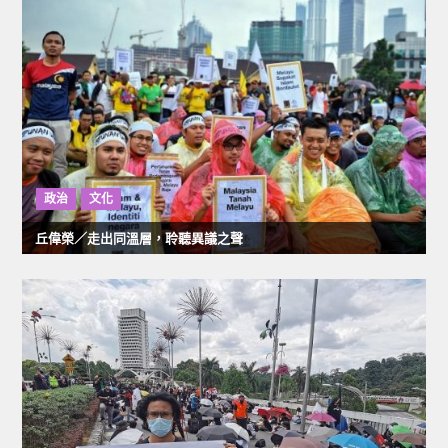
覽
政治
文化
丘偉榮／走出同溫層，聆聽異議之聲