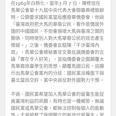
在1969年白熱化。當年3 月 7 日，陳修信在
馬華公會第十九屆中央代表大會開幕典禮致辭
時，公開要求國民黨當局應廢棄僑委會，他說
「臺灣政府把大馬的華裔公民，看作是僑居外
國的中國國民，不但會損壞大馬與臺灣之間的
關係，同時使別人對大馬華裔公民的效忠產生
懷疑。」之後，僑委會反駁陳「干涉臺灣內
政」，馬華公會總秘書甘文華反諷僑委會的言
論「實在令人好笑」，並指僑委會企圖顛覆大
馬華裔旅臺學生的思想，顛覆馬國公民。這顯
示出馬華公會黨內的分歧：國民黨派檯面下與
臺北當局交好，黨中央卻反對外國勢力干預。
不過，國民黨希望加入馬華公會的留臺生能促
進臺灣利益的夙願，有時也是一種鄉愿，無論
國民黨或馬華公會，都無法控制每個人的能動
性，尤其經歷了我國獨立的新世代留臺生，早