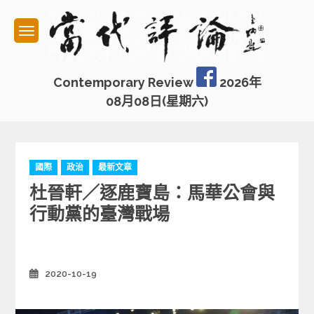
Skip
to
content
Contemporary Review
2026年
08月08日(星期六)
C
國際
政治
最新文章
a
杜晉軒／逐鹿寶島：馬華公會與
t
e
行動黨的臺灣戰場
g
o
r
i
2020-10-19
Posted
e
on
s