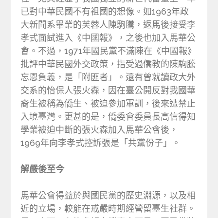
已對中華民國不有祖國的想像。如1963年政
大新聞系畢業的芙蓉人陳駒騰，返馬後接受李
孝式面試進入《中國報》，之後也加入馬華公
會。不過，1971年國民黨不滿陳在《中國報》
批評中華民國外交政策，指受過僑教的陳駒騰
忘恩負義，是「附匪者」。還有曾就讀政大外
交系的怡保人張火森，因在臺公開反對我國華
裔生被稱為僑生、被迫參加軍訓，後來遭禁止
入境臺灣。更甚的是，僑委會委員長高信得知
學業被迫中斷的張火森加入馬華公會後，
1969年向李孝式控訴張是「共黨份子」。
解嚴後至今
馬華公會得益於與國民黨的歷史淵源，以及相
近的立場，較能在戒嚴時期經營留臺生社群。