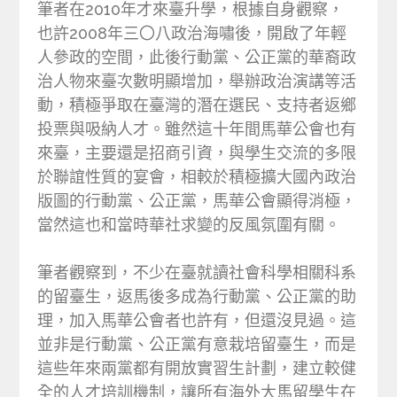
筆者在2010年才來臺升學，根據自身觀察，
也許2008年三〇八政治海嘯後，開啟了年輕
人參政的空間，此後行動黨、公正黨的華裔政
治人物來臺次數明顯增加，舉辦政治演講等活
動，積極爭取在臺灣的潛在選民、支持者返鄉
投票與吸納人才。雖然這十年間馬華公會也有
來臺，主要還是招商引資，與學生交流的多限
於聯誼性質的宴會，相較於積極擴大國內政治
版圖的行動黨、公正黨，馬華公會顯得消極，
當然這也和當時華社求變的反風氛圍有關。
筆者觀察到，不少在臺就讀社會科學相關科系
的留臺生，返馬後多成為行動黨、公正黨的助
理，加入馬華公會者也許有，但還沒見過。這
並非是行動黨、公正黨有意栽培留臺生，而是
這些年來兩黨都有開放實習生計劃，建立較健
全的人才培訓機制，讓所有海外大馬留學生在