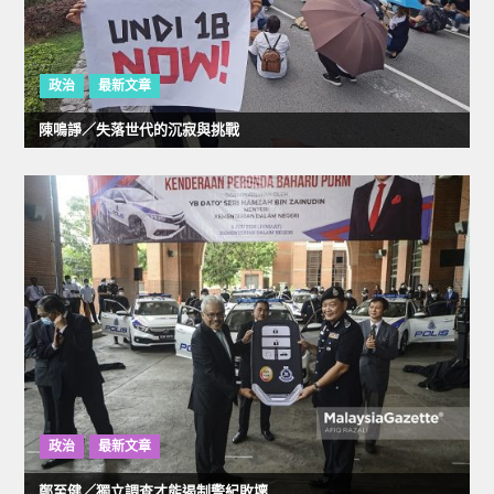
政治
最新文章
陳鳴諍／失落世代的沉寂與挑戰
政治
最新文章
鄭至健／獨立調查才能遏制警紀敗壞