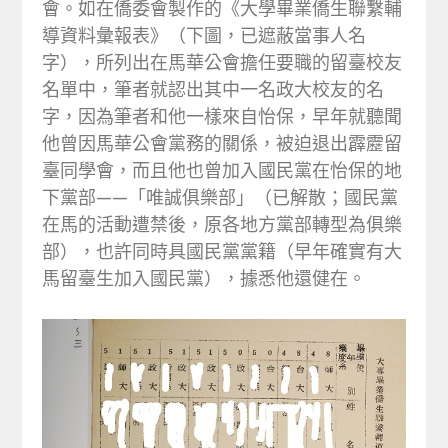
會。如在僑委會製作的《大學畢業僑生聯繫輔
導資料彙報表》（下圖，已遮蔽當事人名
字），所列出在馬華公會擔任要職的留臺校友
名單中，筆者就認出其中一名政大校友的名
字，因為筆者和他一樣來自怡保，早年就聽聞
他曾因馬華公會黨務的關係，被迫退出霹靂留
臺同學會，而且他也曾加入國民黨在怡保的地
下黨部——「唯誠俱樂部」（已解散；國民黨
在馬的活動遭禁後，原各地方黨部轉型為俱樂
部），也許同時具國民黨黨籍（早年確實有大
馬留臺生加入國民黨），據悉他還健在。