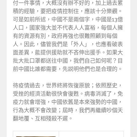
付一件事情，大概沒有辦不好的，加上過去累
積的經驗，要把疫情控制住，應該十分樂觀。
可是如前所述，中國不是兩個字，中國是13億
人口，國家強大並不代表人人富裕，每個人擁
有的資源有別，政府再強也很難照顧到每個
人。因此，儘管我們是「外人」，也應看破表
面差異，能提供援助就不吝伸出援手。如果大
批大批口罩都送往中國，我們自己如何呢？目
前中國比誰都需要，先説明他們也是合理的。
待疫情過去，世界終將恢復原貌；依照歷史，
受挫的經濟活動很快會復甦。病毒消滅了，免
疫力就會增強，中國依舊是本來強勢的中國，
行為大概不會改變；屆時，我們再繼續吵個天
翻地覆、互相殘殺不遲。