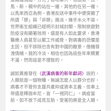
馬、新，親中的站在一邊，其他的在另一邊。
以馬來西亞為例，香港反送中事件中便突顯了
所謂「膠」與「非膠」兩派，幾乎水火不容。
世界衛生組織已經明示封城封關、限制旅遊對
防疫沒有顯著效用，還是有人如此要求，香港
醫療人員甚至以罷工作威脅。對病毒的恐懼是
主因，但不排除也含有對中國的敵意，借機發
洩情緒。我的冷淡，相信也因為這些年來積累
不滿，然而這是不理智的。
誠如黃進發在
〈武漢病毒的新年獻詞〉
說的，
人類就是一個物種，無論怎麼人以群分也好，
病毒才不管你支援共產抑或資本主義、信奉上
帝還是釋迦牟尼，皆「一視同仁」。病疫當
前，如不放下成見互助，受害的將是全人類。