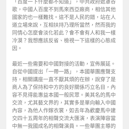
「百度一下什麼都不知道」，中共政府遮罩谷
歌，中國人百度不到馬來西亞廠商，相信其他
國家的也一樣難找。這不是人民的錯，站在人
道立場來說，互相扶持乃理所當然，然而我的
同情心怎麼會淡化若此？會不會有人和我一樣
冷漠？我想應該反省、檢視一下這樣的心態成
因。
最近一些需要和中國對接的活動，宣佈展延。
自從中國提出「一帶一路」，本國華團應聲支
持，相關講座一直不厭其煩的在辦，說穿了是
商人為了保持和中方的良好關係巧立名目，內
容不見得能惠益本國一般民眾。美其名的馬中
交流，尤其藝文界的，其實多是單向輸入中國
內容，為他人作嫁衣裳，如去年為歡慶馬中建
交四十五周年的相聲交流大匯演，表演陣容當
中無一我國成名的相聲演員。一些華團主導的