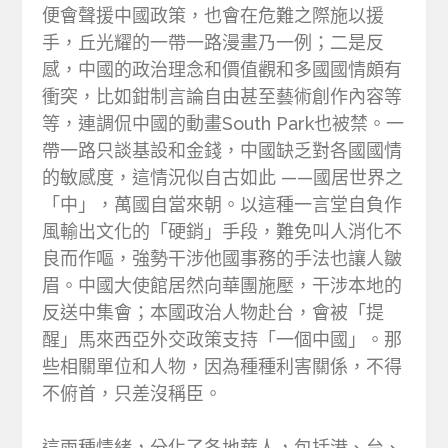
便會聲援中國政策，也會在危難之際施以援
手，丘光耀的一帶一路漫畫乃一例；二是反
感，中國的政治理念和價值觀和多國國情頗有
衝突，比如鉗制言論自由甚至藝術創作內容等
等，連調侃中國的動畫South Park也被禁。一
帶一路只談基設和金錢，中國缺乏對各國國情
的敏感度，這情況似自古如此 ——國居世界之
「中」，萬國自當來朝。以這種一言堂自負作
風輸出文化的「硬銷」手段，難免叫人消化不
良而作嘔，強勢干涉他國事務的手法也讓人皺
眉。中國大使館居然向華團施壓，干涉本地的
反送中集會；本國政治人物赴台，會被「提
醒」馬來西亞外交政策支持「一個中國」。那
些相關單位和人物，因為種種利害關係，不得
不俯首，只差沒稱臣。
這兩種情緒，分化了各地華人，包括港、台、