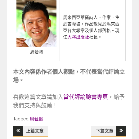
馬來西亞華裔詩人、作家，生
於吉隆坡。作品散見於馬來西
亞各大報章及個人部落格。現
任
大將出版社
社長。
周若鵬
本文內容係作者個人觀點，不代表當代評論立
場。
喜歡這篇文章請加入
當代評論臉書專頁
，給予
我們支持與鼓勵！
Tagged
Tagged
周若鵬
上篇文章
下篇文章
文