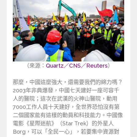
（來源：
Quartz／CNS／Reuters
）
那麼，中國這麼強大，還需要我們的綿力嗎？
2003年非典爆發，中國七天建好一座可容千
人的醫院；這次在武漢的火神山醫院，動用
7000工作人員十天建好，全世界恐怕沒有第
二個國家能有這樣的動員和科技能力。中國像
電影《星際迷航》（Star Trek）的外星人
Borg，可以「全民一心」，若要集中資源對