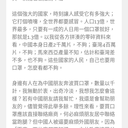
這個強大的國家，時刻讓人感受它有多強大；
它打個噴嚏，全世界都要感冒。人口13億，世
界最多，只要有一成的人日用一個口罩就好，
那就是1.3億。以我從各方拼湊的零碎資料來
看，中國本身日產2千萬片，不夠；臺灣4百萬
片，不夠；馬來西亞產量不知，估計和臺灣差
不多，也不夠。這些國家的人民，自己也要用
口罩，怎麼看都不夠。
身邊有人在為中國朋友奔波買口罩，數量以千
計，我無動於衷，出奇冷淡，我想我怎麼會這
樣？若有中國朋友請我幫忙，我還是會幫助朋
友的，儘管覺得此舉多餘。理性來看，要買口
罩應該直接聯絡廠商，何必麻煩朋友居中聯絡
當跑腿？但中國人被逼要麻煩外國朋友，因為