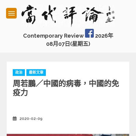
Skip
to
content
Contemporary Review
2026年
08月07日(星期五)
C
政治
最新文章
a
周若鵬／中國的病毒，中國的免
t
e
疫力
g
o
r
i
2020-02-09
Posted
e
on
s