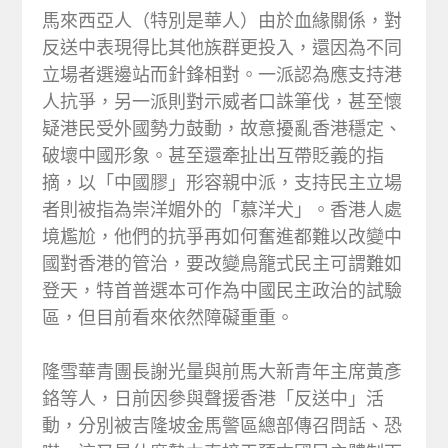
馬來西亞人（特別是華人）由於血緣關係，對
反送中表現得比其他族群更投入，還因為不同
立場者選邊站而針鋒相對。一派認為應支持港
人抗爭，另一派則對示威者口誅筆伐，甚至懷
疑港民受外國勢力鼓動，故意擾亂香港穩定、
破壞中國形象。甚至還牽扯出互帶貶義的指
摘，以「中國膠」形容親中派，支持民主立場
者則被指為崇洋媚外的「慕洋犬」。香港人處
境尷尬，他們的抗爭再如何奮進都難以改變中
國對香港的管治，要改變鳥籠式民主可謂難如
登天，特首普選本可作為中國民主政治的試驗
區，但目前看來依然障礙重重。
隆雪華青團長謝光量與前馬大新青年主席黃彥
鉻等人，日前因參與聲援香港「反送中」活
動，分別被吉隆坡金馬警區總部傳召問話、恐