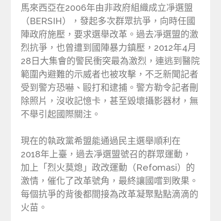
馬來西亞在2006年由非政府組織成立凈選盟
（BERSIH），發起多次群眾抗爭，向時任國
陣政府施壓，要求選舉改革。過去凈選盟的激
烈抗爭，也曾遭到國陣暴力鎮壓，2012年4月
28日大集會的警民衝突最為激烈，連逃到醫院
範圍內避難的示威者也被攻擊，不乏新聞記者
受到警方恐嚇、毆打和逮捕。警方勒令記者刪
除照片，沒收記憶卡，甚至毀壞攝影器材，無
不舉引起國際關注。
現在的執政黨希盟能通過民主選舉順利在
2018年上臺，過去凈選盟號召的群眾運動，
加上「烈火莫熄」政改運動（Refomasi）的
激情，催化了改革號角，最終讓國嚐到敗果。
每個抗爭的背後都間接為改革凝聚點點滴滴的
火苗。