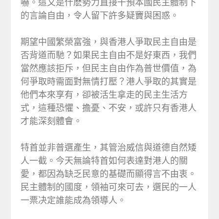
嚇。這又是什麽勢力直接干預本國民主體制下
的言論自由，令人留下許多疑竇與困惑。
期望中國繁榮富強，與香港人爭取民主自由是
否背道而馳？如果民主自由不是好東西，我們
當然應該拒斥，但民主自由作為普世價值，為
何爭取時需面對無情打壓？港人爭取的其實是
他們本來享有，卻被活生拿走的民主生活方
式，這種恐懼、擔憂、不安，或許只有香港人
才能深刻體會。
特首並非普選產生，其管治威信與道德自然矮
人一截。今天無論特首如何表達對港人的關
愛，都因為缺乏民意的基礎而顯得言不由衷。
民主體制的國度，領袖可來可去，選民的一人
一票决定誰能成為領導人。