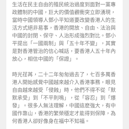
生活在民主自由的殖民統治過度到面對一黨專
政體制的中國，巨大的價值觀衝突立即湧現，
當時中國領導人鄧小平知道要改變香港人的生
活方式絕非易事，香港的開放、自由、法治與
中國的封閉、保守、人治形成強烈對比。鄧小
平提出「一國兩制」與「五十年不變」，其實
是對香港管治的信心喊話，要香港人五十年內
放心，相信中國的「保證」。
時光荏苒，二十二年匆匆過去了，七百多萬香
港人開始感覺中國越來越介入香港事務，眼見
自由越來越受「侵蝕」時，他們不得不從「默
默承受」到「不平則鳴」，從「容忍」到「爆
發」。很多人無法理解，中國這麽強大，有中
國作靠山，香港的繁榮穩定才能得到保障，為
何香港人卻好像身在福中不知福。