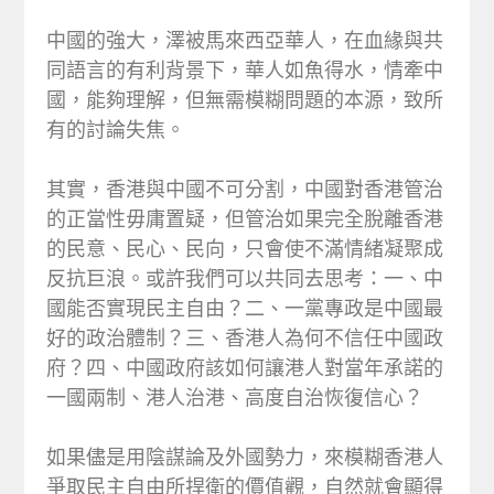
中國的強大，澤被馬來西亞華人，在血緣與共
同語言的有利背景下，華人如魚得水，情牽中
國，能夠理解，但無需模糊問題的本源，致所
有的討論失焦。
其實，香港與中國不可分割，中國對香港管治
的正當性毋庸置疑，但管治如果完全脫離香港
的民意、民心、民向，只會使不滿情緒凝聚成
反抗巨浪。或許我們可以共同去思考：一、中
國能否實現民主自由？二、一黨專政是中國最
好的政治體制？三、香港人為何不信任中國政
府？四、中國政府該如何讓港人對當年承諾的
一國兩制、港人治港、高度自治恢復信心？
如果儘是用陰謀論及外國勢力，來模糊香港人
爭取民主自由所捍衛的價值觀，自然就會顯得