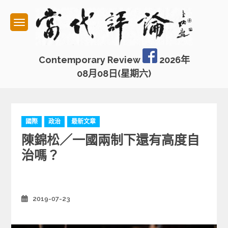
Skip
to
content
Contemporary Review
2026年
08月08日(星期六)
C
國際
政治
最新文章
a
陳錦松／一國兩制下還有高度自
t
e
治嗎？
g
o
r
i
2019-07-23
Posted
e
on
s