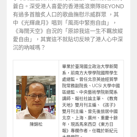
蒼白。深受港人喜愛的香港搖滾樂隊BEYOND
有過多首膾炙人口的歌曲撫慰示威群眾 ，其
中《光輝歲月》唱到「風雨中緊抱自由」，
《海闊天空》自況的「原諒我這一生不羈放縱
愛自由」，其實這不就貼切反映了港人心中深
沉的吶喊嗎？
畢業於臺灣國立政治大學新聞
系，前南方大學學院國際學生
處總監。曾任北京英迪經貿學
院常務副院長、UCSI 大學中國
區總監、中央藝術學院新聞系
講師、報社社論主筆、《教育
天地》雙月刊主編、《孩子》
雙月刊主編、曾先後旅居中國
北京、上海、廣州、重慶十餘
陳錦松
年，現爲馬來西亞《東方日
報》專欄作者，任職於新紀元
大學學院。