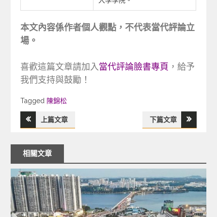
本文內容係作者個人觀點，不代表當代評論立
場。
喜歡這篇文章請加入
當代評論臉書專頁
，給予
我們支持與鼓勵！
Tagged
Tagged
陳錦松
上篇文章
下篇文章
文
章
相關文章
導
覽