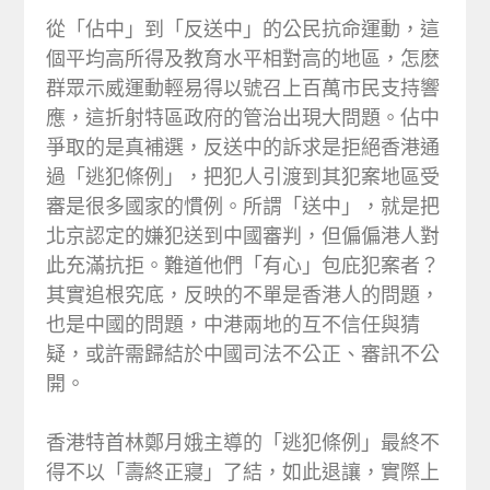
從「佔中」到「反送中」的公民抗命運動，這
個平均高所得及教育水平相對高的地區，怎麽
群眾示威運動輕易得以號召上百萬市民支持響
應，這折射特區政府的管治出現大問題。佔中
爭取的是真補選，反送中的訴求是拒絕香港通
過「逃犯條例」，把犯人引渡到其犯案地區受
審是很多國家的慣例。所謂「送中」，就是把
北京認定的嫌犯送到中國審判，但偏偏港人對
此充滿抗拒。難道他們「有心」包庇犯案者？
其實追根究底，反映的不單是香港人的問題，
也是中國的問題，中港兩地的互不信任與猜
疑，或許需歸結於中國司法不公正、審訊不公
開。
香港特首林鄭月娥主導的「逃犯條例」最終不
得不以「壽終正寢」了結，如此退讓，實際上