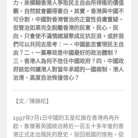
力，來模糊香港人爭取民主自由所捍衛的價值
觀，自然就會顯得蒼白。其實，香港與中國不
可分割，中國對香港管治的正當性毋庸置疑，
但管治如果完全脫離香港的民意、民心、民
向，只會使不滿情緒凝聚成反抗巨浪。或許我
們可以共同去思考：一、中國能否實現民主自
由？二、一黨專政是中國最好的政治體制？
三、香港人為何不信任中國政府？四、中國政
府該如何讓港人對當年承諾的一國兩制、港人
治港、高度自治恢復信心？
【文／陳錦松】
1997年7月1日中國的五星紅旗在香港冉冉升
起，象徵著英國統治將近一百五十多年後的香
港正式走出殖民的歷史，投回祖國的懷抱。從