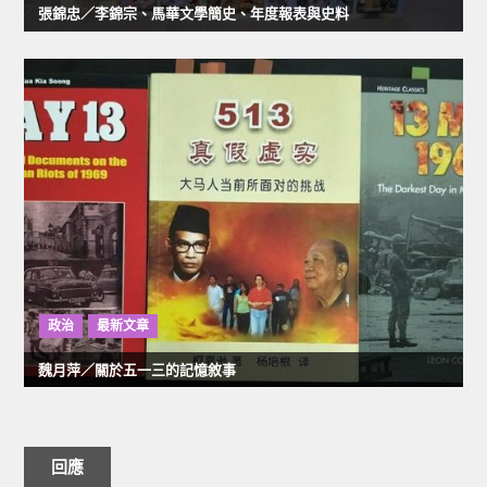
張錦忠／李錦宗、馬華文學簡史、年度報表與史料
政治
最新文章
魏月萍／關於五一三的記憶敘事
回應