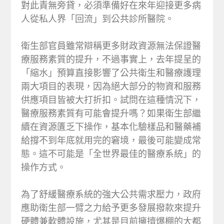
對此責無旁貸，必須準備好在來年迎接更多病
人從私人界「回流」到公共診所醫院。
衛生部官員雖常辯稱更多財政資源無法保證醫
療服務素質的提升，不過事實上，去年提呈的
「縮水」預算直接影響了公共衛生和醫療護理
兩大項目的表現，因為絕大部分的物資和服務
供應項目皆被大打折扣。試問在這種情況下，
醫療服務素質有可能會提升嗎？如果衛生部繼
續在資源匱乏下操作，基本化驗樣品和醫藥補
給撐不到年底就用完的窘境，最後可能變成常
態。這不可能是「全世界最佳的醫療系統」的
操作方式。
為了舒緩醫療系統的強大公共需求壓力，政府
應助衛生部一臂之力給予更多發展撥款來提升
硬體兼軟體設施，尤其是目前擁擠爆棚的大都