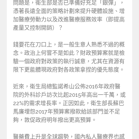
問題是，衛生部是否已準備好充足「銀彈」，
憑著長遠全面的策略計劃來提升硬體設施、增
加醫療勞動力以及改進醫療服務效率（即提高
產量又控制開銷）？
錢要花在刀口上，是一般生意人熟悉不過的概
念。政治上何嘗不是如此？財政預算案就是檢
驗一個政府對政策的執行誠意，尤其在資源有
限下更能體現政府對各政策拿捏的優先態度。
近來，衛生局總監諾希山公佈2016年政府醫
院的外科診戶訪次比起2015年高出一千萬，或
22%的需求增長率。正因如此，衛生部長蘇巴
馬廉埋怨2017年預算案撥款給該部門並不足
夠，敦促政府明年撥出更高預算。
醫藥費上升是全球趨勢，國內私人醫療界也感