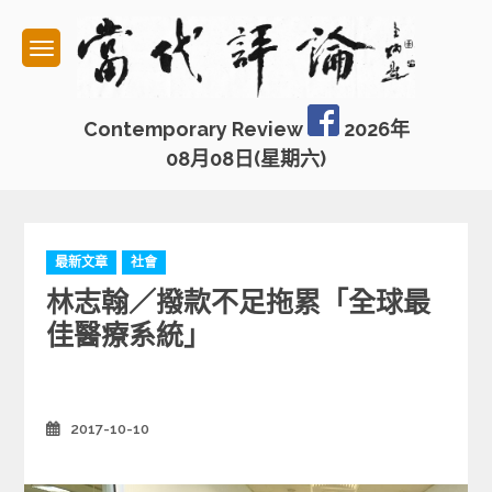
Skip
to
content
Contemporary Review
2026年
08月08日(星期六)
C
最新文章
社會
a
林志翰／撥款不足拖累「全球最
t
e
佳醫療系統」
g
o
r
i
2017-10-10
Posted
e
on
s