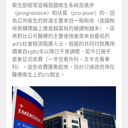
衛生部經常宣稱我國衛生系統是進步
（progressive）和扶貧（pro-poor）的，因
為公共衛生的財源主要來自一般稅收（我國稅
收架構理論上應是越富有的被課稅越多）。這
再對比公共醫療的主要使用者是來自最低的
40%社會經濟階層人士。我國的共同付款費用
價單自1982年以降已不曾調整，如今已幾乎
是象征式收費（一令吉看外科，五令吉看專
科）。這些收費匯集起來，估計只達政府用在
醫療衛生上的2%開支。