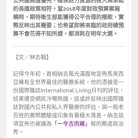
公共服務應優先，確保財力資源的投入與承諾
的長遠政策相符。當2018年度財政預算案揭
曉時，期待衛生部能獲得公平合理的撥款，實
際反映出其需要；也希望即將來臨的政府總預
算不會花得不知所謂，都消耗在明年大選。
【文／林志翰】
記得今年初，首相納吉風光滿面地宣佈馬來西
亞擁有全世界最佳的醫療系統，他的憑據是一
份國際雜誌International Living月刊的評估，
結果遭受網民冷嘲熱諷。這或許反映出國際雜
誌對國內公共和私人界醫療的評估，與一般老
百姓的實際體驗或印象有著極大落差。納吉這
項宣佈也被譏為
「一令吉肉雞」
般的務虛政治
秀。