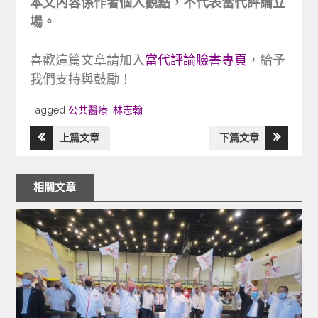
本文內容係作者個人觀點，不代表當代評論立
場。
喜歡這篇文章請加入
當代評論臉書專頁
，給予
我們支持與鼓勵！
Tagged
Tagged
公共醫療
,
林志翰
上篇文章
下篇文章
文
章
相關文章
導
覽