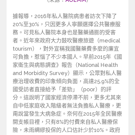
據報導，2016年私人醫院病患者訪次下降了
20%至30%，只因更多人寧願選擇公共醫療服
務。可見私人醫院本身也是醫藥通膨的受害
者。近年來政府大力鼓吹醫療旅遊（medical
tourism），對外宣稱我國醫藥費多麼的廉宜
可負擔，惹惱了不少本國人。早前2015年《國
家衛生與病態調查》報告（National Health
and Morbidity Survey）顯示，公眾對私人醫
療治理收費的印象傾向負面，高達25.9%的全
國受訪者直接給予「差勁」（poor）的評
分。這說明了國家經濟停滯不前，更多尤其來
自中低家庭收入階級者無法負擔私人醫療，更
甭說當發生大病急症。奈何在2015年全民醫療
開支帳目裡，只有8%的付費來自私人醫療保
險，未雨綢繆投保的人口估計少於10%。政府