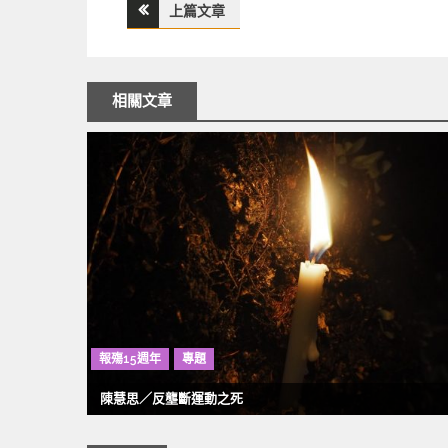
上篇文章
文
章
相關文章
導
覽
報殤15週年
專題
陳慧思／反壟斷運動之死