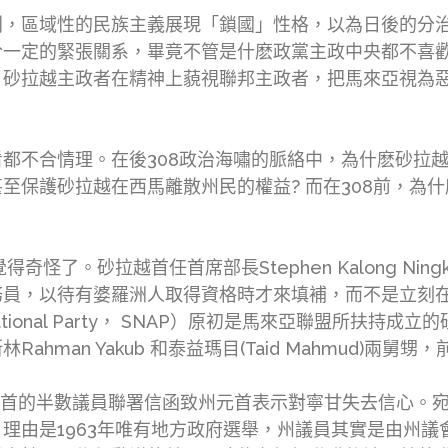
別，區域性的民族主義展現「鎖國」性格，以為日後的分
於一定的緊張關系，畢竟不管是什麽政黨主政中央都不喜
。砂拉越主政者在精神上藐視聯邦主政者，把馬來亞視為
都不合情理。在後308政治海嘯的脈絡中，為什麽砂拉
至保護砂拉越在西馬離散州民的權益? 而在308前，為
奇怪了。砂拉越首任首席部長Stephen Kalong Ni
務員，以待有婆羅洲人取得資格時才來填補，而不是立刻
ational Party， SNAP）原初是馬來亞聯盟所扶持成
hman Yakub 和泰益瑪目(Taid Mahmud)兩
為首的半數議員聯署信函致州元首表示對寧甘失去信心。宛如2
理由是1963年唯有地方政府選舉，州議員其實是由州