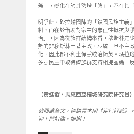
藩」，變化在於其勢增「強」，不在其
明乎此，砂拉越國陣的「鎖國民族主義
制，而在於借助對宗主的象征性抵抗與爭取
治」，因為從族群結構來看，穆斯林是
數的非穆斯林土著主政。巫統一旦不主
化，因此都不利土保黨統治精英。瑪拉
多黨民主中取得誇族群支持相提並論，
…………
（黃進發，馬來西亞檳城研究院研究員
欲閱讀全文，請購買本期《當代評論》。有意訂購
迎上門訂購。謝謝！