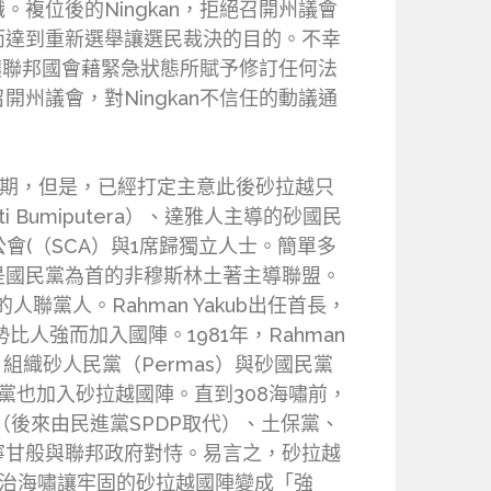
複位後的Ningkan，拒絕召開州議會
而達到重新選舉讓選民裁決的目的。不幸
後讓聯邦國會藉緊急狀態所賦予修訂任何法
州議會，對Ningkan不信任的動議通
前者任期，但是，已經打定主意此後砂拉越只
Bumiputera）、達雅人主導的砂國民
華公會(（SCA）與1席歸獨立人士。簡單多
是國民黨為首的非穆斯林土著主導聯盟。
黨人。Rahman Yakub出任首長，
人強而加入國陣。1981年，Rahman
翻，組織砂人民黨（Permas）與砂國民黨
族黨也加入砂拉越國陣。直到308海嘯前，
（後來由民進黨SPDP取代）、土保黨、
寧甘般與聯邦政府對恃。易言之，砂拉越
治海嘯讓牢固的砂拉越國陣變成「強