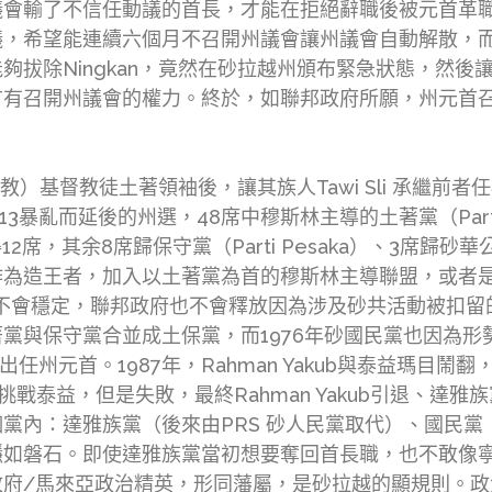
會輸了不信任動議的首長，才能在拒絕辭職後被元首革職。
議，希望能連續六個月不召開州議會讓州議會自動解散，
夠拔除Ningkan，竟然在砂拉越州頒布緊急狀態，然
有召開州議會的權力。終於，如聯邦政府所願，州元首召開
新教）基督教徒土著領袖後，讓其族人Tawi Sli 承繼
3暴亂而延後的州選，48席中穆斯林主導的土著黨（Parti 
2席，其余8席歸保守黨（Parti Pesaka）、3席歸砂
作為造王者，加入以土著黨為首的穆斯林主導聯盟，或者
會穩定，聯邦政府也不會釋放因為涉及砂共活動被扣留的人聯
與保守黨合並成土保黨，而1976年砂國民黨也因為形勢比
任州元首。1987年，Rahman Yakub與泰益瑪目鬧
戰泰益，但是失敗，最終Rahman Yakub引退、達雅
黨內：達雅族黨（後來由PRS 砂人民黨取代）、國民黨
穩如磐石。即使達雅族黨當初想要奪回首長職，也不敢像
政府/馬來亞政治精英，形同藩屬，是砂拉越的顯規則。政