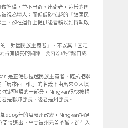
治做準備，並不出奇。出奇者，這樣的區
歡被視為壞人；而偏偏砂拉越的「鎖國民
惡土，卻在運作上提供後者賴以維持執政
越的「鎖國民族主義者」，不以其「固定
什麽占有優勢的國陣，要容忍砂拉越自成一
ngkan 是正港砂拉越民族主義者，既抗拒聯
在「馬來西亞化」的名義下由馬來亞人填
立的砂拉越聯盟的一部分，Ningkan很快被視
舅甥，前者是聯邦部長，後者是州部長。
009年的霹靂州政變，Ningkan拒絕
議會間接選出。寧甘被州元首革職，卻在入