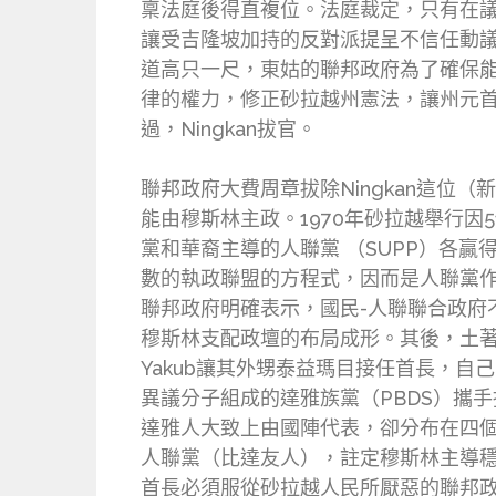
稟法庭後得直複位。法庭裁定，只有在議
讓受吉隆坡加持的反對派提呈不信任動
道高只一尺，東姑的聯邦政府為了確保能
律的權力，修正砂拉越州憲法，讓州元首
過，Ningkan拔官。
聯邦政府大費周章拔除Ningkan這位（
能由穆斯林主政。1970年砂拉越舉行因51
黨和華裔主導的人聯黨 （SUPP）各贏得1
數的執政聯盟的方程式，因而是人聯黨
聯邦政府明確表示，國民-人聯聯合政府不
穆斯林支配政壇的布局成形。其後，土著黨
Yakub讓其外甥泰益瑪目接任首長，自己出
異議分子組成的達雅族黨（PBDS）攜手挑
達雅人大致上由國陣代表，卻分布在四個
人聯黨（比達友人），註定穆斯林主導
首長必須服從砂拉越人民所厭惡的聯邦