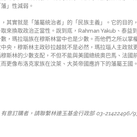
「藩」性減弱。
」，其實就是「藩屬統治者」的「民族主義」。它的目的
來換取政治正當性。說到底，Rahman Yakub、泰
少數，瑪拉瑙族在穆斯林當中也是少數。而他們之所以掌
政中央，穆斯林主政砂拉越就不是必然，瑪拉瑙人主政就
瑙穆斯林的少數支配，不但不能與美國總統奧巴馬、法國
反而更像布洛克家族在汶萊、大英帝國應許下的藩屬王國
）
者，請聯繫林連玉基金行政部 03-21422496/97或電郵至i