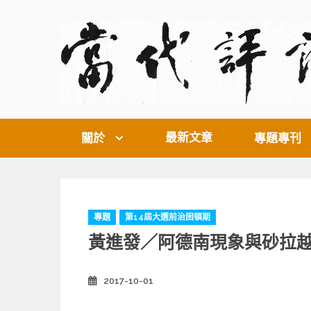
Skip
to
content
最新文章
關於
專題專刊
C
專題
第14屆大選前治困頓期
a
黃進發／阿德南現象與砂拉
t
e
g
2017-10-01
Posted
o
on
r