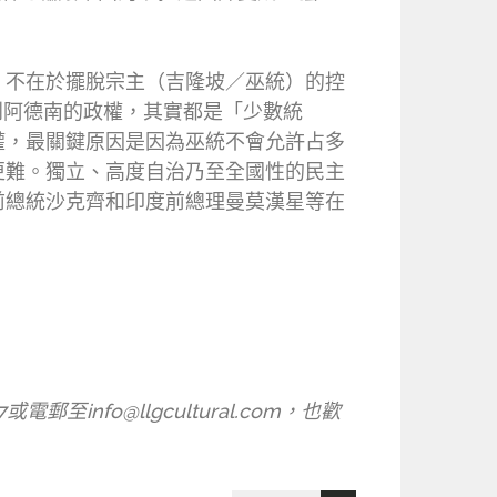
，不在於擺脫宗主（吉隆坡／巫統）的控
益到阿德南的政權，其實都是「少數統
權，最關鍵原因是因為巫統不會允許占多
更難。獨立、高度自治乃至全國性的民主
前總統沙克齊和印度前總理曼莫漢星等在
。
nfo@llgcultural.com，也歡