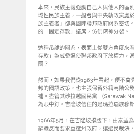
本來，民族主義強調自己人與他人的區
域性民族主義，一般會與中央執政黨處
族主義者」卻與國陣聯邦政府關系密切
的「固定存款」議席，仿佛精神分裂。
這種吊詭的關系，表面上從雙方角度來看
存款」為威脅逼使聯邦政府下放權力，甚
國？
然而，如果我們從1963年看起，便不會覺得
邦的國語政策，也主張保留外籍高階公
補。盡管其砂拉越國民黨 （Sarawak N
為眼中釘。吉隆坡信任的是瑪拉瑙族穆斯林Ra
1966年5月，在吉隆坡撐腰下，由泰益
辭職反而要求重選州政府，讓選民裁決，