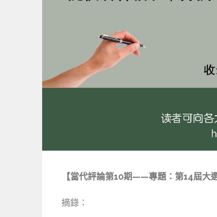
【當代評論第10期——專題：第14屆大
摘錄：