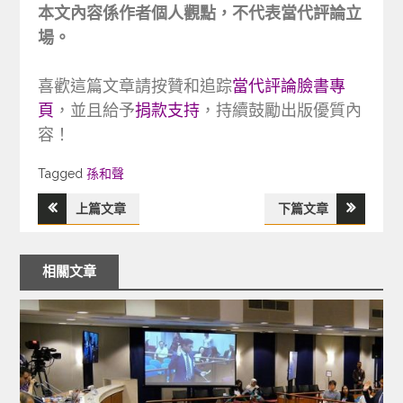
本文內容係作者個人觀點，不代表當代評論立
場。
喜歡這篇文章請按贊和追踪
當代評論臉書專
頁
，並且給予
捐款支持
，持續鼓勵出版優質內
容！
Tagged
Tagged
孫和聲
上篇文章
下篇文章
文
章
相關文章
導
覽