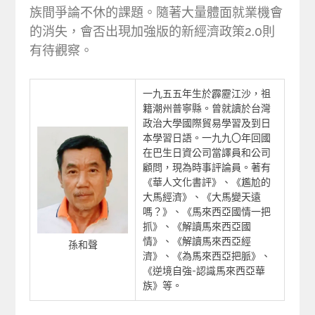
族間爭論不休的課題。隨著大量體面就業機會
的消失，會否出現加強版的新經濟政策2.0則
有待觀察。
一九五五年生於霹靂江沙，祖
籍潮州普寧縣。曾就讀於台灣
政治大學國際貿易學習及到日
本學習日語。一九九〇年回國
在巴生日資公司當譯員和公司
顧問，現為時事評論員。著有
《華人文化書評》、《尷尬的
大馬經濟》、《大馬變天遠
嗎？》、《馬來西亞國情一把
抓》、《解讀馬來西亞國
情》、《解讀馬來西亞經
孫和聲
濟》、《為馬來西亞把脈》、
《逆境自強-認識馬來西亞華
族》等。