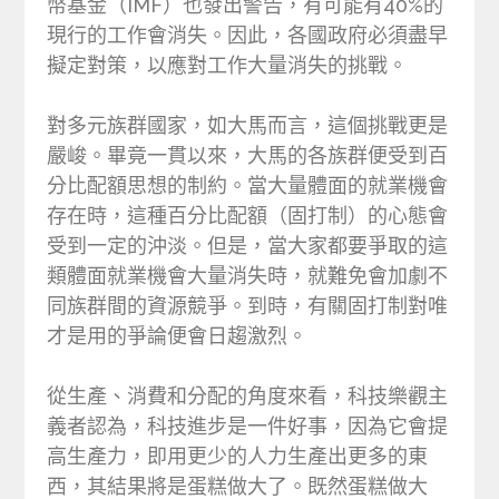
幣基金（IMF）也發出警告，有可能有40%的
現行的工作會消失。因此，各國政府必須盡早
擬定對策，以應對工作大量消失的挑戰。
對多元族群國家，如大馬而言，這個挑戰更是
嚴峻。畢竟一貫以來，大馬的各族群便受到百
分比配額思想的制約。當大量體面的就業機會
存在時，這種百分比配額（固打制）的心態會
受到一定的沖淡。但是，當大家都要爭取的這
類體面就業機會大量消失時，就難免會加劇不
同族群間的資源競爭。到時，有關固打制對唯
才是用的爭論便會日趨激烈。
從生產、消費和分配的角度來看，科技樂觀主
義者認為，科技進步是一件好事，因為它會提
高生產力，即用更少的人力生產出更多的東
西，其結果將是蛋糕做大了。既然蛋糕做大