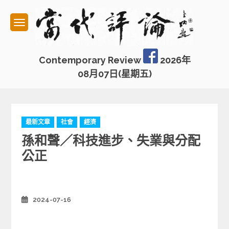
Skip
to
content
Contemporary Review
2026年
08月07日(星期五)
C
最新文章
社會
經濟
a
孫和聲／科技進步、失業與分配
t
e
公正
g
o
r
i
2024-07-16
Posted
e
on
s