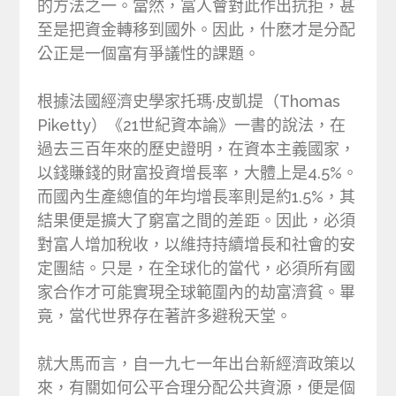
的方法之一。當然，富人會對此作出抗拒，甚
至是把資金轉移到國外。因此，什麽才是分配
公正是一個富有爭議性的課題。
根據法國經濟史學家托瑪·皮凱提（Thomas
Piketty）《21世紀資本論》一書的說法，在
過去三百年來的歷史證明，在資本主義國家，
以錢賺錢的財富投資增長率，大體上是4.5%。
而國內生產總值的年均增長率則是約1.5%，其
結果便是擴大了窮富之間的差距。因此，必須
對富人增加稅收，以維持持續增長和社會的安
定團結。只是，在全球化的當代，必須所有國
家合作才可能實現全球範圍內的劫富濟貧。畢
竟，當代世界存在著許多避稅天堂。
就大馬而言，自一九七一年出台新經濟政策以
來，有關如何公平合理分配公共資源，便是個