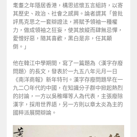
耄耋之年隱居香港，構思述懷五言組詩，以寄
其歷史、政治、社會之感興。論者謂其「曾批
評馬克思之一套辯證法，將賦予領袖一種權
力，做成領袖之狂妄，使其放縱而肆無忌憚，
愛憎好惡，隨其喜歡，黑白是非，任其顛
倒。」
他在韓江中學期間，寫了一篇題為〈漢字存廢
問題〉的長文，發表於一九五八年元月一日
《南洋商報》新年特刊。漢字存廢問題早在一
九二〇年代的中國，在知識分子群中掀起熱烈
的討論，一方以吳稚暉等人為代表，主張廢除
漢字，採用世界語，另一方則以章太炎為主的
國粹派展開辯論。