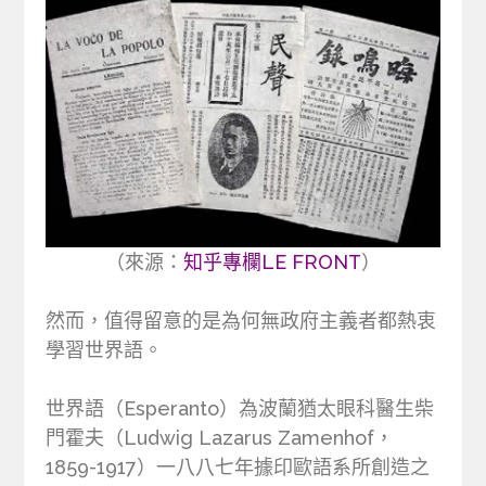
（來源：
知乎專欄LE FRONT
）
然而，值得留意的是為何無政府主義者都熱衷
學習世界語。
世界語（Esperanto）為波蘭猶太眼科醫生柴
門霍夫（Ludwig Lazarus Zamenhof，
1859-1917）一八八七年據印歐語系所創造之