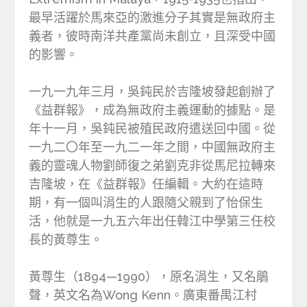
最早活躍於馬來亞的激進分子其實是無政府主
義者，彼時南洋共產黨尚未創立，且深受中國
的影響。
一九一九年三月，吳鈍民於吉隆坡發起創辦了
《益群報》，成為無政府主義運動的據點。是
年十一月，吳鈍民被殖民政府遣送回中國。從
一九二〇年至一九二一年之間，中國無政府主
義的靈魂人物劉師復之弟劉克非從馬尼拉轉來
吉隆坡，在《益群報》任編輯。大約在這時
期，有一個叫涓生的人跟隨父親到了怡保生
活，他就是一九五六年出任韓江中學第三任校
長的黃尊生。
黃尊生（1894—1990），原名涓生，又名鵑
聲，英文名為Wong Kenn。廣東番禺江村