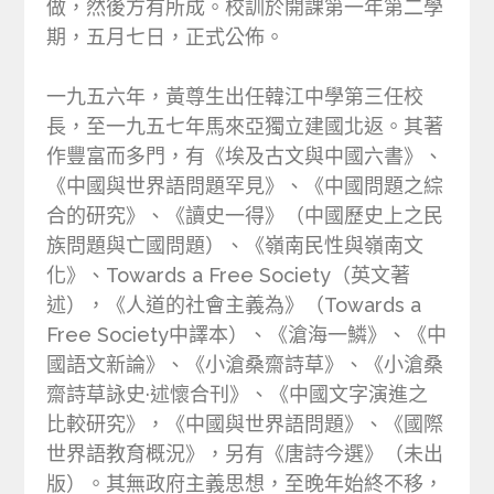
做，然後方有所成。校訓於開課第一年第二學
期，五月七日，正式公佈。
一九五六年，黃尊生出任韓江中學第三任校
長，至一九五七年馬來亞獨立建國北返。其著
作豐富而多門，有《埃及古文與中國六書》、
《中國與世界語問題罕見》、《中國問題之綜
合的研究》、《讀史一得》（中國歷史上之民
族問題與亡國問題）、《嶺南民性與嶺南文
化》、Towards a Free Society（英文著
述），《人道的社會主義為》（Towards a
Free Society中譯本）、《滄海一鱗》、《中
國語文新論》、《小滄桑齋詩草》、《小滄桑
齋詩草詠史·述懷合刊》、《中國文字演進之
比較研究》，《中國與世界語問題》、《國際
世界語教育概況》，另有《唐詩今選》（未出
版）。其無政府主義思想，至晚年始終不移，