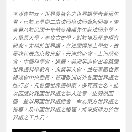
本報專訪云，世界最著名之世界語學者黃涓生
君，已於上星期二由法國搭法國郵船回粵。查
黃君乃於民國十年偕吳稚暉先生赴法國留學，
入里昂大學，專攻古史學，對於埃及歷史極有
研究。尤精於世界語，在法國得博士學位，曾
歷次代表北京教育部、天津總商會、上海總商
會、中國科學會、暹羅、美洲等商會出席萬國
世界語科學教育、商業等大會，並任萬國世界
語總會中央委員、管理歐洲以外各國世界語之
進行者，凡各國世界語學家，多耳黃之名。此
次因感於我國世界語之無人注意，遂毅然回
國，並以萬國世界語總會，命為東方世界語之
指導，及中國世界語之總理，將來擬肆力於世
界語之工作云。