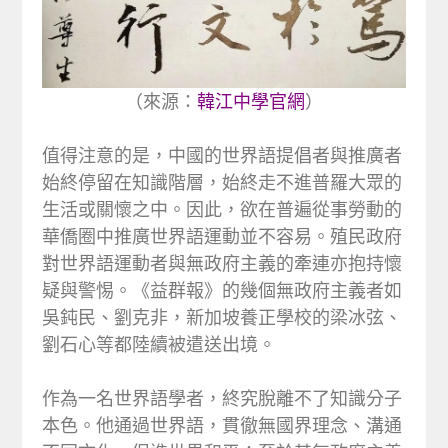
（來源：
韓江中學官網
）
值得注意的是，中國的世界語提倡者與推廣者
始終停留在知識階層，始終走不進普羅大眾的
生活或關懷之中。因此，欲在普遍從事勞動的
華僑圈中推廣世界語運動並不容易。殖民政府
對世界語運動者與無政府主義的牽連亦抱持懷
疑與警惕。《益群報》的幾個無政府主義者如
吳鈍民、劉克非，新加坡養正學校的梁冰弦、
劉石心等都陸續被遣送出境。
作為一名世界語學者，終究脫離不了知識分子
本色。他通過世界語，貫徹無國界理念、溝通