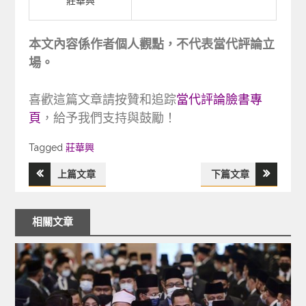
莊華興
本文內容係作者個人觀點，不代表當代評論立
場。
喜歡這篇文章請按贊和追踪
當代評論臉書專
頁
，給予我們支持與鼓勵！
Tagged
Tagged
莊華興
上篇文章
下篇文章
文
章
相關文章
導
覽