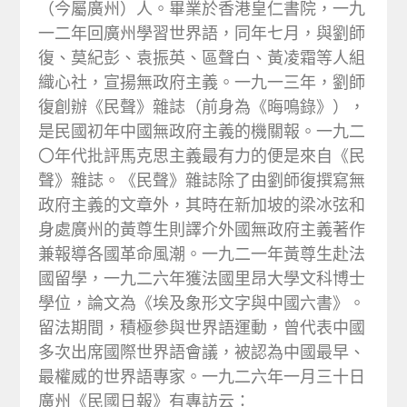
（今屬廣州）人。畢業於香港皇仁書院，一九
一二年回廣州學習世界語，同年七月，與劉師
復、莫紀彭、袁振英、區聲白、黃凌霜等人組
織心社，宣揚無政府主義。一九一三年，劉師
復創辦《民聲》雜誌（前身為《晦鳴錄》），
是民國初年中國無政府主義的機關報。一九二
〇年代批評馬克思主義最有力的便是來自《民
聲》雜誌。《民聲》雜誌除了由劉師復撰寫無
政府主義的文章外，其時在新加坡的梁冰弦和
身處廣州的黃尊生則譯介外國無政府主義著作
兼報導各國革命風潮。一九二一年黃尊生赴法
國留學，一九二六年獲法國里昂大學文科博士
學位，論文為《埃及象形文字與中國六書》。
留法期間，積極參與世界語運動，曾代表中國
多次出席國際世界語會議，被認為中國最早、
最權威的世界語專家。一九二六年一月三十日
廣州《民國日報》有專訪云：