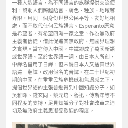
一種人造語言，為不同語言的族群提供交流便
利，幫助人們跨越語言、膚色、種族、地域等
界限，用同一個身份世界公民平等、友好地相
處，而不取代任何民族語言。Esperanto原意
是希望者，有希望四海一家之意。作為無政府
主義者信徒，借此促進其無政府、無國界理想
之實現。當它傳入中國，中譯卻成了萬國新語
或世界語。至於世界語一詞，由日本人所創，
中譯名借用了日譯，但未幾日本人又捨棄世界
語這一翻譯，改用假名的音譯。在二十世紀初
期的中國，在重重民族危機感和焦慮感之下，
提倡世界語的主張普遍得到中國知識分子，如
吳稚暉、錢玄同、蔡元培、魯迅、傅斯年等不
同程度的支持，足見知識分子對社會改革之迫
切及無政府主義思潮受歡迎的程度。