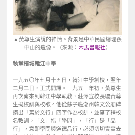
▲黃尊生演說的神情。背景是中華民國總理孫
中山的遺像。（來源：
木馬書報社
）
執掌檳城韓江中學
一九五〇年七月十五日，韓江中學創校，翌年
二月二日，正式開課。一九五一年初，黃尊生
再次南來到韓江中學執教，莊澤宣校長囑黃尊
生擬校訓與校歌。他從蘇子瞻潮州韓文公廟碑
摘出「篤於文行」四字作為校訓，並寫了釋校
名教訓。「文」指「學問」，「行」是「品
行」，意即學問與道德品行，必須切切實實去