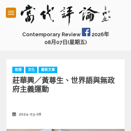
Skip
to
content
Contemporary Review
2026年
08月07日(星期五)
C
思想
文化
最新文章
a
莊華興／黃尊生、世界語與無政
t
e
府主義運動
g
o
r
i
2024-03-08
Posted
e
on
s