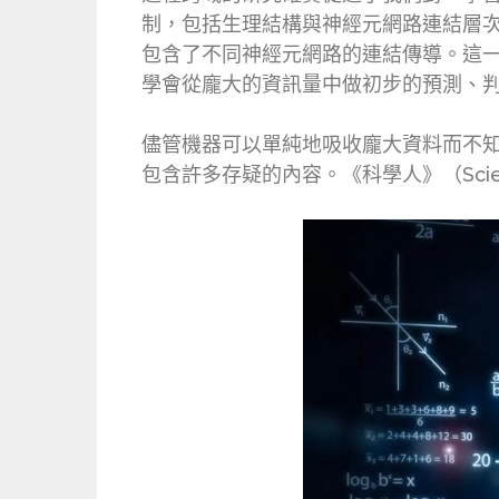
制，包括生理結構與神經元網路連結層
包含了不同神經元網路的連結傳導。這一模
學會從龐大的資訊量中做初步的預測、
儘管機器可以單純地吸收龐大資料而不
包含許多存疑的內容。《科學人》（Scien