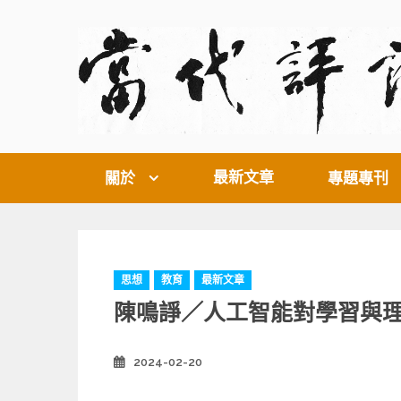
Skip
to
content
最新文章
關於
專題專刊
C
思想
教育
最新文章
a
陳鳴諍／人工智能對學習與
t
e
g
2024-02-20
Posted
o
on
r