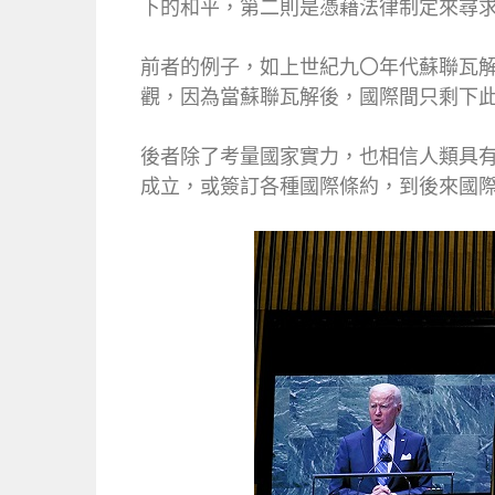
下的和平，第二則是憑藉法律制定來尋
前者的例子，如上世紀九〇年代蘇聯瓦解後
觀，因為當蘇聯瓦解後，國際間只剩下
後者除了考量國家實力，也相信人類具
成立，或簽訂各種國際條約，到後來國