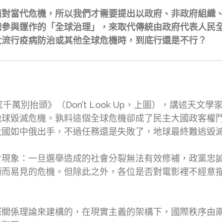
面對當代危機，所以我們才需要提出以政府、非政府組織
織參與運作的「全球治理」，來取代傳統由政府代表人民
大流行疫病防治或其他全球危機時，到底行還是不行？
影《千萬別抬頭》（Don’t Look Up，上圖），講述天
地球毀滅危機。孰料這個全球危機卻成了民主大國政客權
大國如中俄出手，不過任務還是失敗了，地球最終難逃毀
會現象：一旦選舉造成的社會分裂無法有效修補，政黨忠
顯而易見的危機。但除此之外，各位是否對電影裡不經意
際關係理論來建構的，在現實主義的架構下，國際秩序由