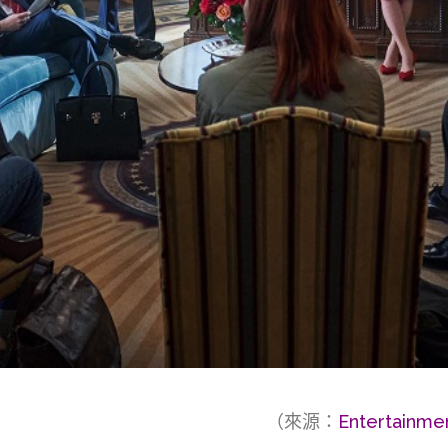
（來源：
Entertainme