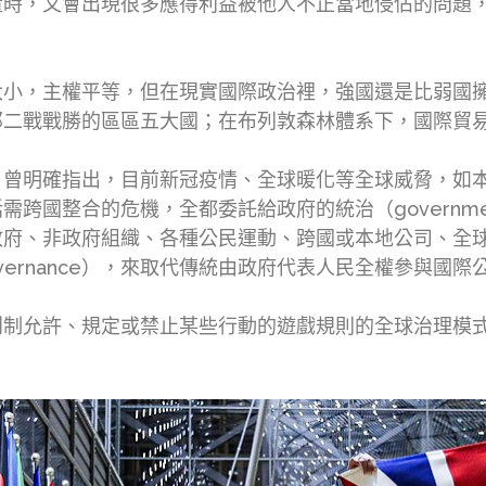
量時，又會出現很多應得利益被他人不正當地侵佔的問題
大小，主權平等，但在現實國際政治裡，強國還是比弱國
那二戰戰勝的區區五大國；在布列敦森林體系下，國際貿
〉
曾明確指出，目前新冠疫情、全球暖化等全球威脅，如
跨國整合的危機，全都委託給政府的統治（governm
政府、非政府組織、各種公民運動、跨國或本地公司、全
governance），來取代傳統由政府代表人民全權參與國
創制允許、規定或禁止某些行動的遊戲規則的全球治理模