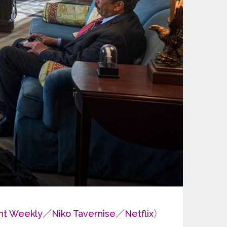
nt Weekly／Niko Tavernise／Netflix
）