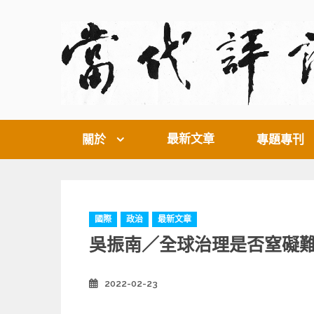
Skip
to
content
最新文章
關於
專題專刊
C
國際
政治
最新文章
a
吳振南／全球治理是否窒礙
t
e
g
2022-02-23
Posted
o
on
r