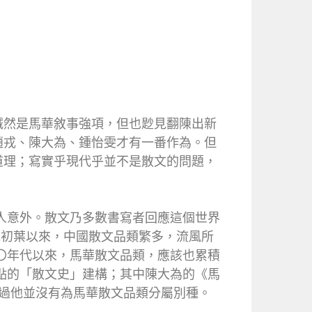
誠然是馬華敘事強項，但也尟見翻陳出新
趙戎、陳大為、鍾怡雯才有一番作為。但
道理；寫實乎現代乎並不是散文的問題，
人意外。散文乃多數書寫者回應這個世界
紀初葉以來，中國散文品類繁多，流風所
〇年代以來，馬華散文品類，應該也累積
點的「散文史」建構；其中陳大為的《馬
，不過他並沒有為馬華散文品類分屬別種。