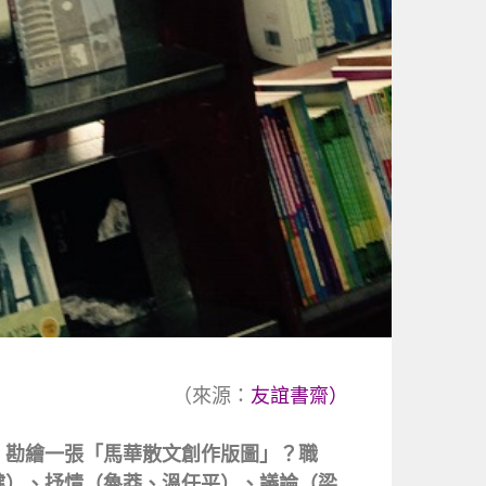
（來源：
友誼書齋）
，勘繪一張「馬華散文創作版圖」？職
健）、抒情（魯莽、溫任平）、議論（梁