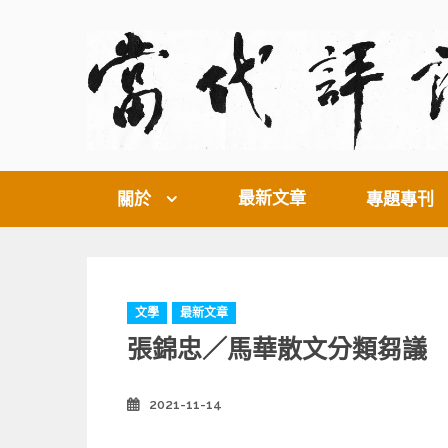
Skip
to
content
最新文章
關於
專題專刊
C
文學
最新文章
a
張錦忠／馬華散文分類芻議
t
e
g
2021-11-14
Posted
o
on
r