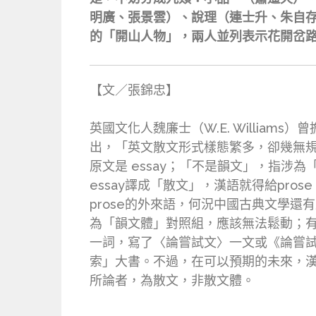
明廣、張景雲）、說理（連士升、朱自
的「開山人物」，兩人並列表示花開岔
【文／張錦忠】
英國文化人魏廉士（W.E. Williams）
出，「英文散文形式樣態繁多，卻幾無
原文是 essay；「不是韻文」，指涉為
essay譯成「散文」，漢語就得給pr
prose的外來語，何況中國古典文學還
為「韻文體」對照組，應該無法鬆動；有空
一詞，寫了〈論嘗試文〉一文或《論嘗試
索」大書。不過，在可以預期的未來，漢語
所論者，為散文，非散文體。