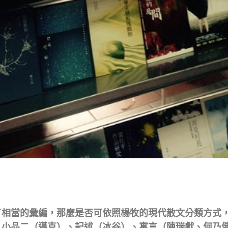
了相當的彙編，那麼是否可依照楊牧的現代散文分類方式
、小品二（邁克）、記述（冰谷）、寓言（陳瑞獻、何乃