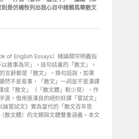
家則是仿楊牧列出我心目中諸類馬華散文
 English Essays）緒論開宗明義指
不以敘事為宗」。這句話裏的「散文」，
e）的言辭都是「散文」。換句話說，如果
但那顯然不是易事，「散文」一詞並不是漢譯
e 譯成「散文」（「散文體」較少見），作
ay字源，借用張漢良的絕妙好譯「嘗試文」
《論嘗試文》實為當代的「散文百年思
se（散文體）的文類與文體雙重涵義。本文