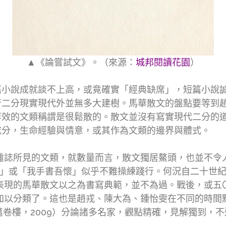
▲《論嘗試文》。（來源：
城邦閱讀花園
）
篇小說成就談不上高，或竟確實「經典缺席」，短篇小說
行二分現實現代外並無多大建樹。馬華散文的盤點要等到
等效的文類稱謂是很鬆散的。散文並沒有寫實現代二分的
成分，生命經驗與情意，或其作為文類的邊界與體式。
雜誌所見的文類，就數量而言，散文獨居鰲頭，也並不令
」或「我手書吾懷」似乎不難操練踐行。何況自二十世
表現的馬華散文以之為書寫典範，並不為過。戰後，或五
加以分類了。這也是趙戎、陳大為、鍾怡雯在不同的時間
臺北：萬卷樓，2009）分論諸多名家，觀點精確，見解獨到