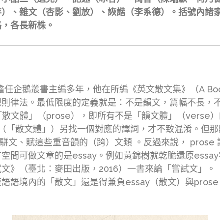
存）、雜文（杏影、劉放）、詼諧（李系德）。括號內諸
路，各長新株。
曾擔任企鵝叢書主編多年，他在所編《英文散文集》（A Book of
規則律法。最低限度的定義就是：不是韻文，篇幅不長，
「散文體」（prose），即所有不是「韻文體」（vers
ose（「散文體」）另找一個對應的譯詞，才不致混淆。
有駢文、賦這些重音韻的（跨）文類 。反過來說， pros
間可做文章的是essay。例如黃錦樹就乾脆還原ess
文》（臺北：麥田出版，2016）一書來論「嘗試文」。
語境內的「散文」還是得兼負essay（散文）與pro