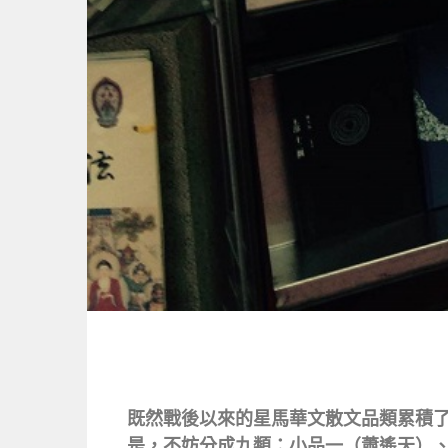
既然戰後以來的星馬華文散文品類累積
是，不妨分成九類：小品一（蕭遙天）