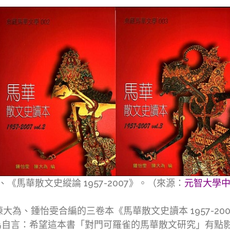
》、《馬華散文史縱論 1957-2007》。（來源：
元智大學中
實是陳大為、鍾怡雯合編的三卷本《馬華散文史讀本 1957-
為自言：希望這本書「對門可羅雀的馬華散文研究」有點