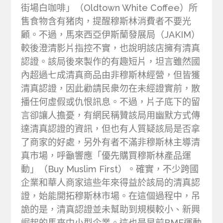
街場白咖啡」（Oldtown White Coffee）所
售食物含有猪肉，提醒穆斯林消費者不要光
顧。不過，馬來西亞伊斯蘭發展局（JAKIM）
較後澄清影片指控不實，也說明該店擁有清真
認證。該局後來製作的有趣短片，坦言雖然國
內超過七成清真商品由非穆斯林經營，但皆獲
清真認證，因此勸請民衆勿在未經證實前，散
播任何虛假或仇恨訊息。不過，片子底下的留
言卻讓人擔憂，有網民稱贊該局用幽默方式傳
達清真認證的資訊，但也有人質疑該局是否拿
了商家的好處，另外有者不滿非穆斯林主導清
真市場，呼籲響應「優先購買穆斯林產品運
動」（Buy Muslim First）。確實，不少跨國
企業和華人商家這些年來得益於該局的清真認
證，始能開拓穆斯林市場。在這個過程中，吊
詭的是，清真認證並未幫助到規模較小、新興
崛起的馬來中小型企業。這也是早前BMF運動