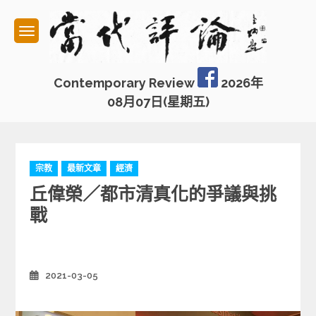
Skip
to
content
Contemporary Review
2026年
08月07日(星期五)
C
宗教
最新文章
經濟
a
丘偉榮／都市清真化的爭議與挑
t
e
戰
g
o
r
i
2021-03-05
Posted
e
on
s