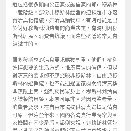
還包括很多傾向公正黨或誠信黨的都市穆斯林
中産階級。部份非穆斯林經營的連鎖超市亦落
實清真化措施，如清真購物車。有時可能是出
於討好穆斯林消費者的商業决定，有時則因穆
斯林居民、消費者抗議，而這些抗議通常是有
組織性的。
很多穆斯林的清真要求應獲尊重，他們有權利
選擇想要的生活方式，推廣篤信的價值，但是
對清真的要求卻不應扼殺非穆斯林、自由派穆
斯林的選擇權，也不能通過國家機關將清真標
準無限上崗，强制於民眾身上。穆斯林到清真
認證餐館用餐，本無可厚非。若因商業考量、
消費者要求，在自由市場提供清真選擇是情有
可原。但這些年來，國內各清真行業時常與國
家機關有不少矛盾。舉例來說，非穆斯林餐館
業者爲了吸引穆斯林顧客而申請清真認證，不