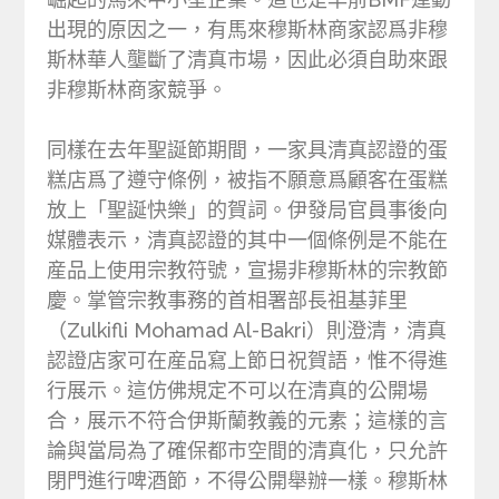
出現的原因之一，有馬來穆斯林商家認爲非穆
斯林華人壟斷了清真市場，因此必須自助來跟
非穆斯林商家競爭。
同樣在去年聖誕節期間，一家具清真認證的蛋
糕店爲了遵守條例，被指不願意爲顧客在蛋糕
放上「聖誕快樂」的賀詞。伊發局官員事後向
媒體表示，清真認證的其中一個條例是不能在
産品上使用宗教符號，宣揚非穆斯林的宗教節
慶。掌管宗教事務的首相署部長祖基菲里
（Zulkifli Mohamad Al-Bakri）則澄清，清真
認證店家可在産品寫上節日祝賀語，惟不得進
行展示。這仿佛規定不可以在清真的公開場
合，展示不符合伊斯蘭教義的元素；這樣的言
論與當局為了確保都市空間的清真化，只允許
閉門進行啤酒節，不得公開舉辦一樣。穆斯林