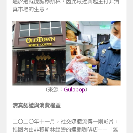
過於遷就虔誠穆斯林，因此最近興起主打非清
真市場的生意。
（來源：
Gulapop
）
清真認證與消費權益
二〇二〇年十一月，社交媒體流傳一則影片，
指國內由非穆斯林經營的連鎖咖啡店——「舊