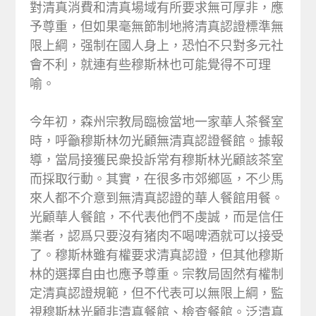
對清真消費和清真場域有所要求無可厚非，應
予尊重，但如果毫無節制地將清真認證標準無
限上綱，强制在國人身上，恐怕不只對多元社
會不利，就連有些穆斯林也可能覺得不可理
喻。
今年初，森州宗教局臨檢當地一家華人茶餐室
時，呼籲穆斯林勿光顧無清真認證餐館。據報
導，當局接獲民衆投訴常有穆斯林光顧該茶室
而採取行動。其實，在很多市郊鄉區，不少馬
來人都不介意到無清真認證的華人餐館用餐。
光顧華人餐館，不代表他們不虔誠，而是信任
業者，認爲只要沒有猪肉不喝啤酒就可以接受
了。穆斯林雖有權要求清真認證，但其他穆斯
林的選擇自由也應予尊重。宗教局固然有權制
定清真認證規範，但不代表可以無限上綱，監
視穆斯林光顧非清真餐館、檢查餐館。泛清真