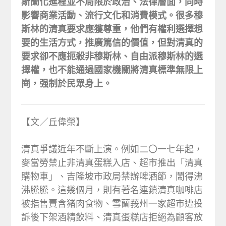
斯蘭化進程並不局限於政治、法律層面，同時
影響商業活動、流行文化和消費模式。很多穆
斯林的清真要求應獲尊重，他們有權利選擇想
要的生活方式，推廣篤信的價值，但對清真的
要求卻不應扼殺非穆斯林、自由派穆斯林的選
擇權，也不能通過國家機關將清真標準無限上
崗，强制於民眾身上。
【文／丘偉榮】
清真爭議近年不斷上演。例如二〇一七年起，
麥當勞禁止非清真蛋糕入店、超市推出「清真
購物車」、吉隆坡市政局禁辦啤酒節，鬧得沸
沸騰騰。這幾個月，則有著名連鎖清真咖啡店
被指售賣含猪肉食物、雪蘭莪州一家超市遭投
訴後下架酒精飲料、清真蛋糕店拒絕為顧客放