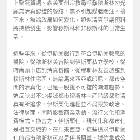
上聖誕賀詞、森美蘭州宗教局呼籲穆斯林勿光
顧無清真認證的餐館，無不引起媒體關注。接
下來，無論政局如何變化，類似清真爭議預料
將持續發生，影響穆斯林和非穆斯林的日常生
活。
這些年來，從伊斯蘭銀行到符合伊斯蘭教義的
醫院，從穆斯林美容院到伊斯蘭私立學校，從
時尚頭巾店到清真餐館，從穆斯林友善旅館到
穆斯林住宅區，無論馬來西亞或印尼，都市空
間的清真化，已是一股銳不可擋的潮流趨勢。
這反映出不少虔誠都市穆斯林中産階級都對清
真有所追求，伊斯蘭化進程並不局限於政治、
法律層面，同時影響商業活動、流行文化和消
費模式。換言之，伊斯蘭化、現代化和都市化
是相互交織的。在馬來西亞，這些追求伊斯蘭
化的都市穆斯林可以是伊斯蘭黨、誠信黨或公