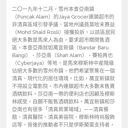
二〇一九年十二月，雪州本查亞南鎮
（Puncak Alam）的Jaya Grocer連鎖超市的
非清真區域引發爭議，當地州議員莫哈末赛益
（Mohd Shaid Rosli）接獲投訴，以該區居民
絕大多數是馬來人為由，要求超市關閉售酒
區。本查亞南就如萬宜新鎮（Bandar Baru
Bangi）、莎亞南（Shah Alam）、賽柏再也
（Cyberjaya）等地，是馬來穆斯林中産階級
佔絕大多數的雪州市鎮，他們希望聚集在一個
清真、現代化的居住環境。比如，萬宜新鎮就
不得設立電影院，市內連鎖超市大多數未售賣
酒精飲料。莎亞南一帶的便利店也因顧及穆斯
林感受，自願不販售酒精飲料。萬宜新鎮和莎
亞南也有很多「清真商業場域」——清真餐
館、清真醫院、清真美容院、穆斯林時尚服飾
店等，背後的推動者不只是伊斯蘭黨支持者，