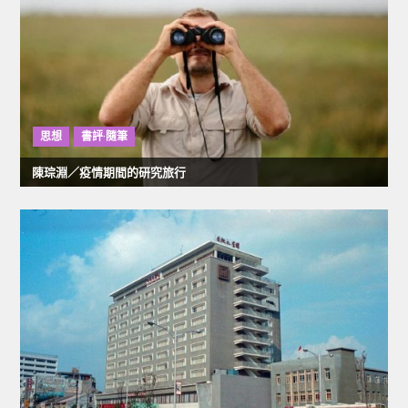
思想
書評·隨筆
陳琮淵／疫情期間的研究旅行