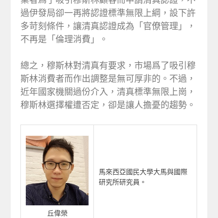
過伊發局卻一再將認證標準無限上綱，設下許
多苛刻條件，讓清真認證成為「官僚管理」，
不再是「倫理消費」。
總之，穆斯林對清真有要求，市場爲了吸引穆
斯林消費者而作出調整是無可厚非的。不過，
近年國家機關過份介入，清真標準無限上崗，
穆斯林選擇權遭否定，卻是讓人擔憂的趨勢。
馬來西亞國民大學大馬與國際
研究所研究員。
丘偉榮