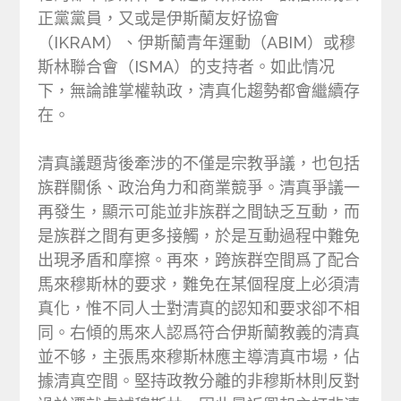
正黨黨員，又或是伊斯蘭友好協會
（IKRAM）、伊斯蘭青年運動（ABIM）或穆
斯林聯合會（ISMA）的支持者。如此情况
下，無論誰掌權執政，清真化趨勢都會繼續存
在。
清真議題背後牽涉的不僅是宗教爭議，也包括
族群關係、政治角力和商業競爭。清真爭議一
再發生，顯示可能並非族群之間缺乏互動，而
是族群之間有更多接觸，於是互動過程中難免
出現矛盾和摩擦。再來，跨族群空間爲了配合
馬來穆斯林的要求，難免在某個程度上必須清
真化，惟不同人士對清真的認知和要求卻不相
同。右傾的馬來人認爲符合伊斯蘭教義的清真
並不够，主張馬來穆斯林應主導清真市場，佔
據清真空間。堅持政教分離的非穆斯林則反對