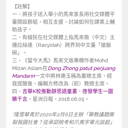
【註解】
一、將孩子送入華小的馬來家長用社交媒體平
臺開設群組，相互支援，討論如何在課業上輔
助孩子。
二、有線民在社交媒體上指馬來裔（中文）主
播拉絲達（Rasyidah）跨界到中文臺「搶飯
碗」。
三、《當今大馬》馬來文版專欄作者Mohd
Mizan Aslam在
Dong Zhong patut perjuang
Mandarin
一文中將林連玉稱為董總主席，經
我提醒後，編輯方修改為（前）教總主席。
四、
吉華K校推動靜思語童畫．啓發學生一圖
勝千言
，星洲日報，2018.06.05。
*隆雪華青於2020年2月6日主辦「華教議題撕
裂我國社會？從承認統考和爪夷字單元談起」