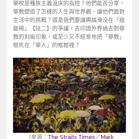
華校是種族主義溫床的指控？他們能否分享，
華教塑造了怎樣的人生與世界觀，讓他們面對
生活中的挑戰？還是我們要讓輿論淹沒在「搶
飯碗」【註二】的爭議，去印證外界過去對華
教的刻板印象，或至少又不經意地把「華教」
框死在「華人」的框框裡？
（來源：
The Straits Times／Mark