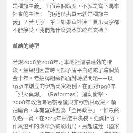
是種族主義」？而這個態度，不就是當下馬來
社會的主流：「拒絕爪夷單元就是種族主
義」？若再添一筆：如果華社連三頁爪夷字都
不能接受，我們為什麼要承認統考文憑？
董總的轉型
若說2008至2018年乃本地社運最蓬勃的階
段，董總則因當時內部矛盾平白蹉跎了這個黃
金十年。老招牌組織都面對轉型問題——以
1951年創立的伊斯蘭黨為例，在面對1998年
「烈火莫熄」（Reformasi）運動衝擊、
2008年政治海嘯襲卷後與非穆斯林政黨／領
袖磨合，本有望轉型為「全民政黨」，惟最終
功虧一簣，在2015年黨選中決裂。強調相容、
作風溫和的改革派被刷出局，另起爐灶（國家