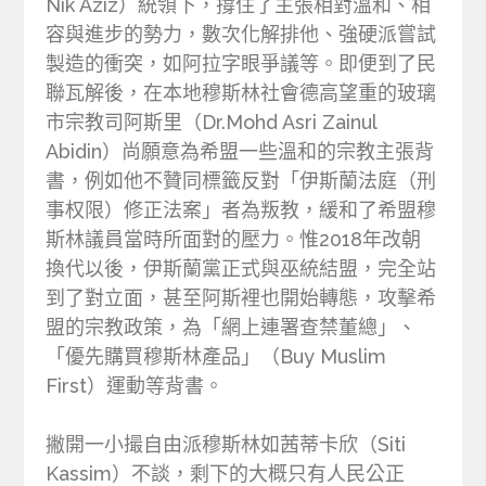
Nik Aziz）統領下，撐住了主張相對溫和、相
容與進步的勢力，數次化解排他、強硬派嘗試
製造的衝突，如阿拉字眼爭議等。即便到了民
聯瓦解後，在本地穆斯林社會德高望重的玻璃
市宗教司阿斯里（Dr.Mohd Asri Zainul
Abidin）尚願意為希盟一些溫和的宗教主張背
書，例如他不贊同標籤反對「伊斯蘭法庭（刑
事权限）修正法案」者為叛教，緩和了希盟穆
斯林議員當時所面對的壓力。惟2018年改朝
換代以後，伊斯蘭黨正式與巫統結盟，完全站
到了對立面，甚至阿斯裡也開始轉態，攻擊希
盟的宗教政策，為「網上連署查禁董總」、
「優先購買穆斯林產品」（Buy Muslim
First）運動等背書。
撇開一小撮自由派穆斯林如茜蒂卡欣（Siti
Kassim）不談，剩下的大概只有人民公正