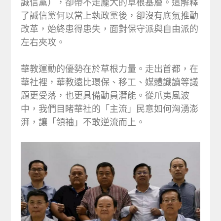
誠信黨），卻帶不走龐大的草根基層。這解釋
了誠信黨何以當上執政黨後，卻沒有底氣推動
改革，始終患得患失，面對保守派與自由派的
左右夾攻。
華教運動的優勢在於草根力量。走出首都，在
華社裡，華教遠比環保、移工、媒體識讀等議
題更受落，也更具備動員潛能。從爪夷風波
中，我們目睹華社的「主流」民意如何洶湧澎
湃，讓「領袖」不敢逆流而上。