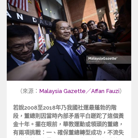
（來源：
Malaysia Gazette／Affan Fauzi
）
若說2008至2018年乃我國社運最蓬勃的階
段，董總則因當時內部矛盾平白蹉跎了這個黃
金十年。擺在眼前，華教運動或領頭的董總，
有兩項挑戰：一、確保董總轉型成功，不流失