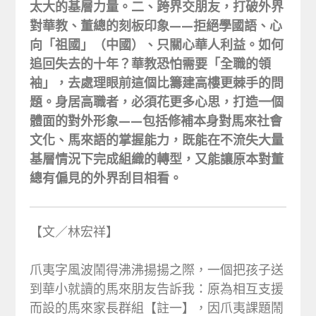
太大的基層力量。二、跨界交朋友，打破外界
對華教、董總的刻板印象——拒絕學國語、心
向「祖國」（中國）、只關心華人利益。如何
追回失去的十年？華教恐怕需要「全職的領
袖」，去處理眼前這個比籌建高樓更棘手的問
題。身居高職者，必須花更多心思，打造一個
體面的對外形象——包括修補本身對馬來社會
文化、馬來語的掌握能力，既能在不流失大量
基層情況下完成組織的轉型，又能讓原本對董
總有偏見的外界刮目相看。
【文／林宏祥】
爪夷字風波鬧得沸沸揚揚之際，一個把孩子送
到華小就讀的馬來朋友告訴我：原為相互支援
而設的馬來家長群組【註一】，因爪夷課題鬧