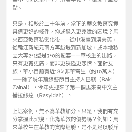
點。
只是，相較於二十年前，當下的華文教育究竟
具備更好的條件，抑或退入更兇險的困境？馬
來西亞教育私營化後——從中港臺到澳美英，
從韓江新紀元南方再越堤到新加坡，或本地私
立大專2+1還是3+0的配套——華校生的出路，
只有更寬更廣，而非更狹隘更悲情。面對友
族，華小目前有近18%非華裔生（約10萬人）
——除了幾年前綜藝節目主持人巴麒（Baki
Zainal），今年更迎來了第一個馬來裔中文主
播拉絲達（Rasyidah）。
上述案例，無不為華教加分。只是，我們有充
分掌握此契機，化為華教的優勢嗎？例如：馬
來華校生在華教的實際經驗，是不是足以駁斥