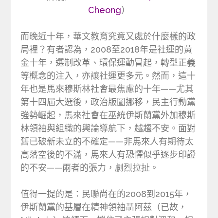
Cheong
）
而晚近十年，華文教育究竟又處於什麼樣的政
局裡？有者認為，2008至2018年是社運的黃
金十年，選制改革、環保運動冒起，轉型正義
等概念的注入，亦讓社運更多元。然而，這十
年也是馬來穆斯林社會最焦慮的十年——尤其
第十四屆大選後，政治版圖挪移，民主行動黨
強勢崛起，馬來社會在巫統伊斯蘭黨外加穆斯
林領袖與組織的輿論導航下，越趨不安。面對
舊已破新未立的不確定——非馬來人有期待太
高落空後的不滿，馬來人有恐懼似乎逐步印證
的不安——兩者的張力，劇烈拉扯。
值得一提的是：民聯尚在的2008到2015年，
伊斯蘭黨的基層在精神領袖聶阿茲（已故，