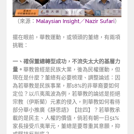
（來源：
Malaysian Insight／Nazir Sufari
）
擺在眼前，華教運動，或領頭的董總，有兩項
挑戰：
一、確保董總轉型成功，不流失太大的基層力
量。
華教曾經是民族大業，後為民權運動，但
現在是什麼？董總有必要梳理、調整論述：因
為若華教是民族事業，那18%的非華裔要如何
定位？以爪夷風波為例，若華教的論述是拒絕
宗教（伊斯蘭）元素的侵入，則華教如何看待
部分華小推廣《靜思語》【註四】？若華教承
載的是民主、人權的價值，倘若有朝一日51%
家長接受爪夷單元，董總是要尊重其意願，抑