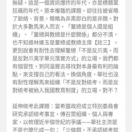
無疑，這是一個資訊爆炸的年代，亦是標題黨
狂飆的年代。原本複雜的課題，卻往往被省略
了脈絡、背景，簡略為非黑即白的是非題。對
於大多數馬來人而言，「董總是個人還是組
織」、「董總與教總是什麼關係」都分不清，
也不知道林連玉是董總或教總主席【註三】，
更別說會有耐性去理解董總「不是反爪夷，而
是反對爪夷字單元落實方式」的立場。我們都
有個習性，到同溫層去尋找對本身最有利的論
點，來支撐自己的看法。換個角度，華社也沒
有耐性理解馬來組織「不是反對統考，而是反
對統考被納入我國教育制度」的立場，對不？
延伸統考此課題：當希盟政府成立特別委員會
研究承認統考事宜，傳召眾組織、個人與專
家，以梳理近半個世紀的爭議——華社主流是
不是也簡化成一句：「少做戲，不承認統考就