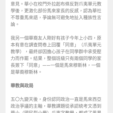
意見。華小在校門外拉起布條反對爪夷單元教
學後，更激化部份馬來家長的反感，認為華社
不尊重馬來語，爭論無可避免地扯入種族性言
論。
我另一個華裔友人剛好有孩子今年上小四，原
本有意在調查問卷上回覆「同意」（爪夷單元
教學），最終卻因擔心孩子在同學群中承受壓
力而作罷。結果，整個班級只有兩個同學的家
長簽下「同意」——一個是馬來穆斯林，一個
是華裔穆斯林。
華教與政局
五〇九變天後，身份認同政治一直是馬來西亞
政治爭議的主軸，華教課題從承認統考文憑到
華小（國民型小學）爪夷字教學，都成了風暴