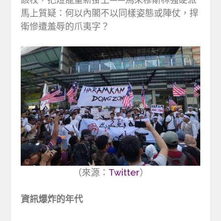
馬上質疑：何以內閣不以同樣姿態或陣仗，捍
衛慘遭羞辱的爪夷字？
（來源：
Twitter
）
資訊爆炸的年代