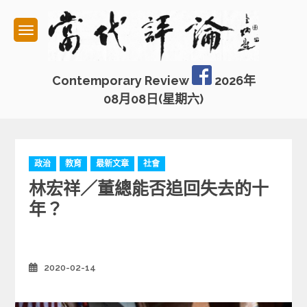
Skip
to
content
Contemporary Review
2026年
08月08日(星期六)
C
政治
教育
最新文章
社會
a
林宏祥／董總能否追回失去的十
t
e
年？
g
o
r
i
2020-02-14
Posted
e
on
s