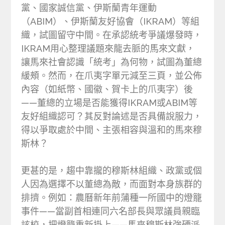
黨、國家誠信黨、伊斯蘭青年運動
（ABIM）、伊斯蘭友好協會（IKRAM）等組
織，試圖留守中間。在承認統考爭議爆發時，
IKRAM用心整理議題來龍去脈的馬來文獻，
讓馬來社會認識「統考」為何物，試圖為董總
緩頰。然而，在爪夷字單元減至三頁，並公佈
內容（如紙幣、國徽、賀卡上的爪夷字）後
——董總的立場是否能獲得IKRAM或ABIM等
友好組織認可？其反對論述是否具備說服力，
得以爭取處於中間、主張相容與溫和的馬來穆
斯林？
更甚的是，趨中靠攏的穆斯林組織、政黨或個
人因為選擇不以董總為敵，而面對本身族群的
排擠。例如：農曆新年前蒲種一所國中的燈籠
事件——當副首相連同六名部長與眾議員親臨
該校，把燈籠重新掛上——馬來穆斯林強硬派