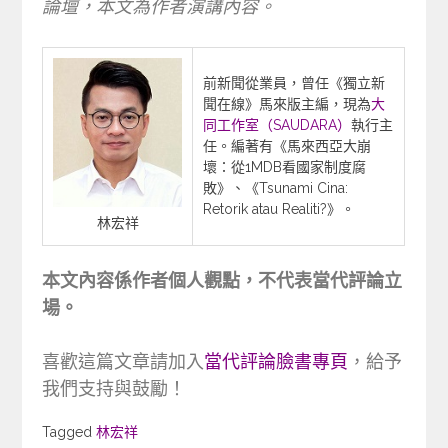
論壇，本文為作者演講內容。
前新聞從業員，曾任《獨立新
聞在線》馬來版主編，現為
大
同工作室（SAUDARA）
執行主
任。編著有《馬來西亞大崩
壞：從1MDB看國家制度腐
敗》、《Tsunami Cina:
Retorik atau Realiti?》。
林宏祥
本文內容係作者個人觀點，不代表當代評論立
場。
喜歡這篇文章請加入
當代評論臉書專頁
，給予
我們支持與鼓勵！
Tagged
Tagged
林宏祥