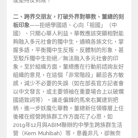
或堅持反到底？
二、跨界交朋友，打破外界對華教、董總的刻
板印象
——拒絕學國語、心向「祖國」（中
國）、只關心華人利益。華教應該突顯相對能
夠融入多元社會的獨中生，通曉各族文化，掌
握多語，平衡獨中生反叛、反體制的形象，甚
至駁斥獨中生拒絕／無法融入多元社會的印
象。至於組織方面，董總應在行動前諮詢友好
組織的意見，在這個「非常階段」顧忌各方敏
感，減少不必要的失誤（如在部長官方記者會
以中文發言，或主要領袖在重要場合上以破爛
國語致詞等），讓走偏鋒的馬來右翼逮到把
柄，進一步妖魔化華教。董總新任領導層上任
後確在經營跨族群工作方面花了心思，如
2019年12月與ABIM聯辦的中學生跨族群生活
營（Kem Muhibah）等，意義非凡，卻無奈