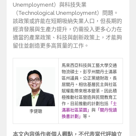
Unemployment）與科技失業
（Technological Unemployment）問題。
該政策或許能在短期吸納失業人口，但長期的
經濟發展與生產力提升，仍需投入更多心力在
適當的產業政策、科技與創新政策上，才能夠
留住並創造更多高質量的工作。
馬來西亞科技與工藝大學交通
物流碩士，彭亨州關丹士滿慕
區州議員，公正黨總財政，長
居關丹。相信基層民主與社區
賦權能帶來根本變革，因此積
極推動社區營造與民間教育工
作，目前推動的計劃包括
「士
滿慕社區菜園」
與
「關丹悅讀
李健聰
換書計劃」
等。
本文內容係作者個人觀點，不代表當代評論立