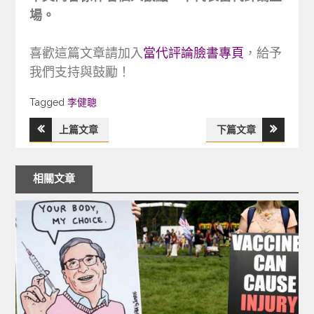
場。
喜歡這篇文章請加入
當代評論臉書專頁
，給予
我們支持與鼓勵！
Tagged
Tagged
李健聰
上篇文章
下篇文章
文
章
相關文章
導
覽