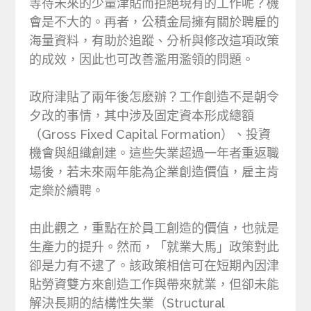
等待未來的少量津貼而拒絕現有的工作呢？機
會是不大的。再者，公積金局擁有關於聘雇的
海量資料，有助於追蹤、分析與修改這項政策
的成效，因此也可改善濫用濫領的問題。
政府津貼了兩年後怎麽辦？工作創造不是朝令
夕改的事情，其中涉及固定資本形成總額
（Gross Fixed Capital Formation）、投資
機會與組織創建。這些失業超過一年者重返職
場後，若未來兩年能為企業創造價值，雇主肯
定樂於續聘。
由此觀之，重點在於員工創造的價值，也就是
生產力的提升。然而，「就業大馬」政策對此
卻是力有不逮了。該政策相信可在短期內因津
貼勞資雙方來創造工作與帶來就業，但卻未能
解決長期的結構性失業（Structural