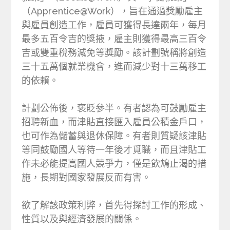
（Apprentice@Work），旨在通過獎勵雇主
與雇員創造工作，雇員可獲得長達兩年，每月
最多五百令吉的獎掖，雇主則獲得最高三百令
吉或雙重稅務減免等獎勵。該計劃號稱將創造
三十五萬個就業機會，進而減少對十三萬移工
的依賴。
計劃公佈後，褒貶參半。有者認為可鼓勵雇主
招聘新血，而津貼直接匯入雇員公積金戶口，
也可作為儲蓄與退休保障。有者則質疑該津貼
等同鼓勵國人等待一年後才覓職，而且津貼工
作未必能提高國人競爭力，僅是飲鴆止渴的措
施，長期對國家發展反而有害。
欲了解該政策利弊，首先得探討工作的形成、
性質以及與經濟發展的關係。