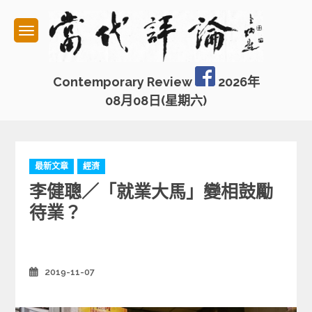
Skip
to
content
Contemporary Review
2026年
08月08日(星期六)
C
最新文章
經濟
a
李健聰／「就業大馬」變相鼓勵
t
e
待業？
g
o
r
i
2019-11-07
Posted
e
on
s