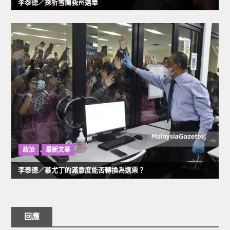
李泰德／探析雪蘭莪州選舉
政治
最新文章
李泰德／慕尤丁的滿意度能否轉換為選票？
回應