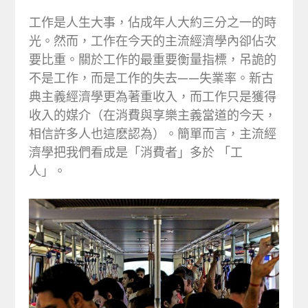
工作是人生大事，佔成年人大約三分之一的時
光。然而，工作在今天的主流經濟學內卻佔次
要比重。關於工作的最重要衡量指標，吊詭的
不是工作，而是工作的失去——失業率。新古
典主義經濟學更為著重收入，而工作只是獲得
收入的媒介（在消費與享樂主義當道的今天，
相信許多人也這麽認為）。簡單而言，主流經
濟學把我們看成是「消費者」多於 「工
人」。