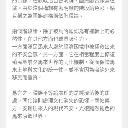
的目標，種族政治自會消解，國民融合願景在
望。由於這個構想有著明顯的階段論色彩，姑
且稱之為國族建構兩個階段論。
兩個階段論，除了被馬哈迪認為有邏輯上的必
然性，在其他方面也頗具吸引力。
一方面滿足馬來人處於經濟困境中被拯救出來
的不安全感。另一方面，它在相當程度上修復
殖民地前夕馬來世界的同化機制，從而保證馬
來土地與文化的統一性，並不會因為吸納外來
移民而變質。
易言之，種族平等論處理的是經濟落後的焦
慮。同化論則處理文化消失的恐懼。兩帖藥
方，安撫馬來人的現代不安，光復黯然褪色的
馬來原鄉世界。