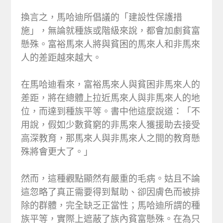
換言之，馬哈迪所倡議的「建設性保護措
施」，無論就種族或階級來說，都會加劇貧富
懸殊。富裕馬來人將與貧困的馬來人和非馬來
人的差距越來越大。
在馬哈迪看來，富裕馬來人與貧困非馬來人的
差距，將在總體上拉近馬來人與非馬來人的地
位，而達到種族平等。書中他這麼說道：「不
用說，假如少數貧窮的非馬來人獲援助去接受
高深教育，那馬來人與非馬來人之間的教育懸
殊將會更大了。」
然而，這種觀點顯然有嚴重的毛病。姑且不論
這忽略了真正需要得到幫助、卻因膚色而被排
除的群體，完全缺乏正當性；馬哈迪所謂的種
族平等，實際上遮蔽了族內貧富懸殊。在為只