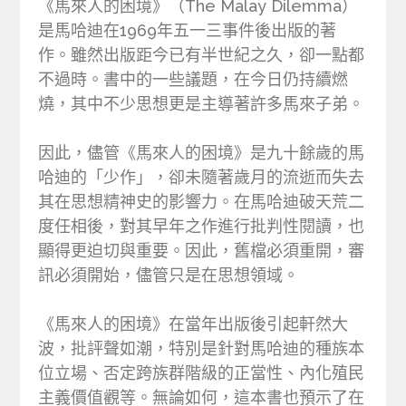
《馬來人的困境》（The Malay Dilemma）
是馬哈迪在1969年五一三事件後出版的著
作。雖然出版距今已有半世紀之久，卻一點都
不過時。書中的一些議題，在今日仍持續燃
燒，其中不少思想更是主導著許多馬來子弟。
因此，儘管《馬來人的困境》是九十餘歲的馬
哈迪的「少作」，卻未隨著歲月的流逝而失去
其在思想精神史的影響力。在馬哈迪破天荒二
度任相後，對其早年之作進行批判性閱讀，也
顯得更迫切與重要。因此，舊檔必須重開，審
訊必須開始，儘管只是在思想領域。
《馬來人的困境》在當年出版後引起軒然大
波，批評聲如潮，特別是針對馬哈迪的種族本
位立場、否定跨族群階級的正當性、內化殖民
主義價值觀等。無論如何，這本書也預示了在