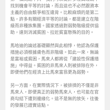
找到機會平等的討論，而且這也不必然跟資本
主義的自由競爭相互違背。比較麻煩的是第二
點，許多有關經濟平等的討論，都是建立在階
級而非種族集團。國家透過對弱勢階級提供協
助，達到消滅貧困、拉近貧富懸殊的目的。
馬哈迪的論述基礎顯然與此相悖，他認為保護
措施必須根據膚色而非階級。如此一來，無論
是富裕或貧困，馬來人都將從「建設性保護措
施」中得益。貧困的非馬來人則被排除在外，
即便他們在經濟上比馬來富翁更為弱勢。
另一方面，在實際情況下，被排擠的不僅是非
馬來人，即便真正的弱勢馬來人，也可能在官
商勾結下遭到邊緣化。這不是無的放矢，往後
的發展已證實這點。