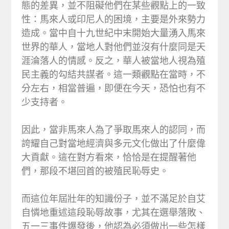
態的差異，並不阻礙他們在某些觀點上的一致
性：馬來人或印尼人的困境，主要是外來勢力
造成。當中自十九世紀中末開始大量湧入馬來
世界的華人，當地人對他們並沒有什麼同是天
涯淪落人的情感。反之，華人被當地人視為殖
民主義的勾結共謀者。這一類觀點在當時，不
分左右，相當普遍，即便在今天，恐怕也有不
少支持者。
因此，當非馬來人為了爭取馬來人的認同，而
誇耀自己對當地經濟與多元文化做出了什麼偉
大貢獻。這在對方看來，恰恰是在提醒著他
們，那段不堪回首的被殖民恥辱史。
而這位年屆壯年的知識份子，並不滿足於自艾
自憐地重述這段恥辱故事，尤其在選舉落敗、
五一三事件爆發後，他認為必須做出一些怎樣