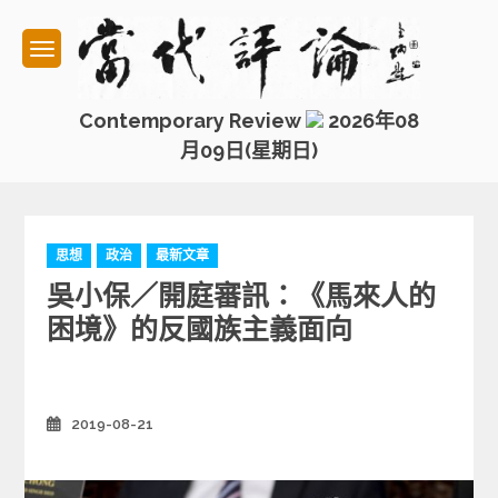
Skip
to
content
Contemporary Review
2026年08
月09日(星期日)
C
思想
政治
最新文章
a
吳小保／開庭審訊：《馬來人的
t
e
困境》的反國族主義面向
g
o
r
i
2019-08-21
Posted
e
on
s