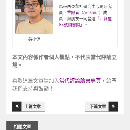
馬來西亞華社研究中心副研究
員，
業餘者（Amateur）
成
員，與朋友一同營運
「亞答屋
84號圖書館」
。
吳小保
本文內容係作者個人觀點，不代表當代評論立
場。
喜歡這篇文章請加入
當代評論臉書專頁
，給予
我們支持與鼓勵！
上篇文章
下篇文章
文
章
政治
最新文章
相關文章