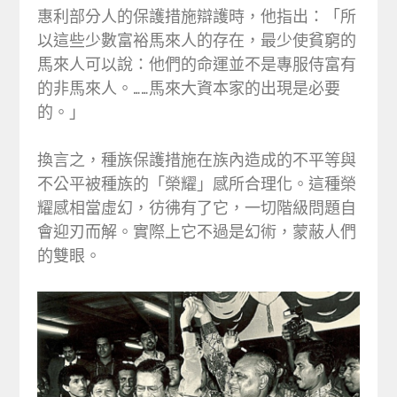
惠利部分人的保護措施辯護時，他指出：「所
以這些少數富裕馬來人的存在，最少使貧窮的
馬來人可以說：他們的命運並不是專服侍富有
的非馬來人。……馬來大資本家的出現是必要
的。」
換言之，種族保護措施在族內造成的不平等與
不公平被種族的「榮耀」感所合理化。這種榮
耀感相當虛幻，彷彿有了它，一切階級問題自
會迎刃而解。實際上它不過是幻術，蒙蔽人們
的雙眼。