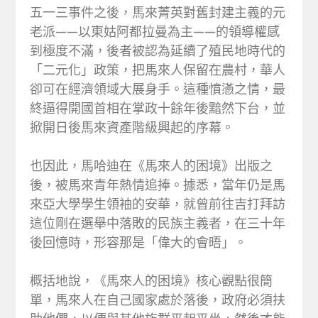
五一三事件之後，馬來菁英對舊封建主義的元
老派——以東姑阿都拉曼為主——的領導權感
到極度不滿，後者被認為延續了殖民地時代的
「二元化」政策，把馬來人保留在農村，華人
卻可在經濟領域大展身手。這種憤懣之情，最
終逼得開國首相在掌政十餘年後黯然下台，並
掀開日後馬來資產階級興起的序幕。
也因此，馬哈迪在《馬來人的困境》出版之
後，被馬來青年熱情追捧。據悉，當年仍是馬
來亞大學學生領袖的安華，就曾前往吉打拜訪
這位剛在選舉中落敗的民族主義者，在三十年
後回憶時，形容那是「偉大的會晤」。
概括地說，《馬來人的困境》核心觀點很簡
單，馬來人在自己國家處於落後，政府必須扶