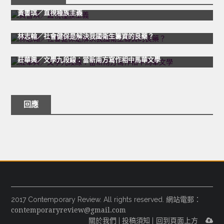
黃書琪／直視種族主義
導
最新文章
法律
林志翰／社會健保是解決我國衛生籌資的良藥？
覽
文學
最新文章
莊華興／文學九段線：當新南方寫作相中馬華文學
回應
2017 Contemporary Review. All rights reserved. 網站電郵：
contemporaryreview@gmail.com
關於我們
|
投稿須知
|
回到頁面上方