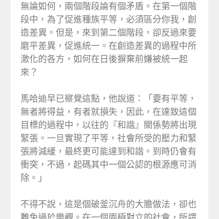
無論如何，兩個階段論有個矛盾。在第一個階
段中，為了促進種族平等，必須區分你我，創
造差異。但是，來到第二個階段，卻反過來要
磨平差異，促進統一。在創造差異的過程中所
激化的各方，如何在日後摒棄前嫌被統一起
來？
馬哈迪早已察覺這點，他說道：「要有平等，
無者將得益，有者就損失，因此，在達致這個
目標的過程中，以往的『和諧』關係勢將出現
緊張。一旦實現了平等，社會所受的壓力和緊
張將減緩，最終更可能達到和諧。到時仍會有
衝突，不過，起碼其中一個公認的根源應可消
除。」
不得不說，這是個破釜沉舟的大膽做法，卻也
難免過於樂觀。在一個兩極對立的社會，所謂