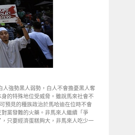
時白人強勢黑人弱勢，白人不會擔憂黑人奪
本身的特殊地位受威脅。雖說馬來社會不
少數。可預見的種族政治於馬哈迪在位時不會
反對黨發難的火藥。非馬來人繼續「爭
了，只要經濟蛋糕夠大，非馬來人吃少一