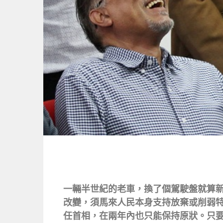
一輛半世紀的老車，換了個駕駛盤就算
改變，須馬來人民本身支持放棄或削弱特
任首相，在兩年內也只能保持原狀。只