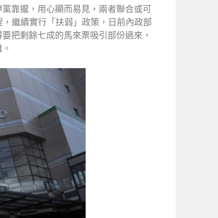
伊黨靠攏，用心顯而易見，兩者聯合或可
程，繼續實行「扶弱」政策，日前內政部
得要把剩餘七成的馬來票吸引部份過來，
難。