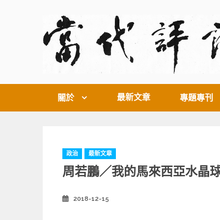
Skip
to
content
最新文章
關於
專題專刊
C
政治
最新文章
a
周若鵬／我的馬來西亞水晶
t
e
g
2018-12-15
Posted
o
on
r