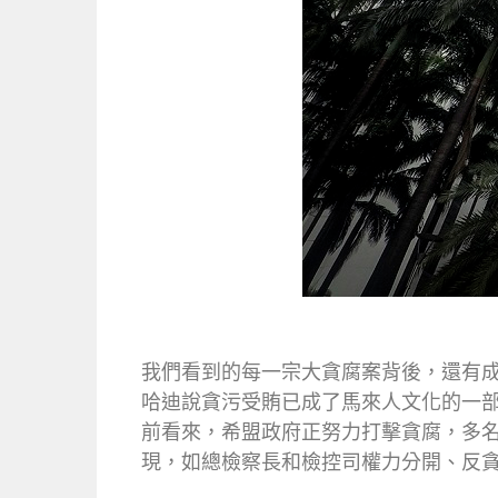
我們看到的每一宗大貪腐案背後，還有
哈迪說貪污受賄已成了馬來人文化的一
前看來，希盟政府正努力打擊貪腐，多
現，如總檢察長和檢控司權力分開、反