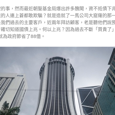
聖的事，然而最近朝聖基金局爆出許多醜聞，資不抵債下
樣的人連上蒼都敢欺騙？就是造就了一馬公司大窟窿的那
是我們過去的主要客戶，近兩年拜訪顧客，老是聽他們說
才確切知道國債上兆。何以上兆？因為過去不斷「買貴了
就為政府節省了88億。