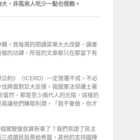
夠大，非馬來人吃少一點也很飽。
專欄。我每周的閱讀菜單大大改變，讀書
所做的功課、所寫的文章都只在那當下有
約》（ICERD）一定簽署不成，不必
步伐將面對巨大反撲。我國憲法保護土著
理所當然，那是至少兩代人的光陰，這樣的
輕易讓他們賺取利潤。「我不會做，你才
了個駕駛盤就算新車了？我們見證了民主
到三成選民投票給希盟，其他的支持國陣