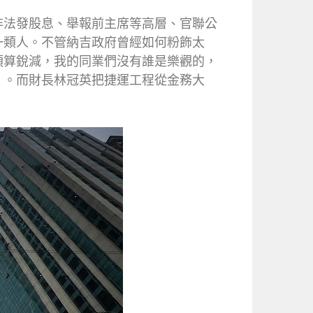
非法發股息、舉報前主席等高層、官聯公
一類人。不管納吉政府曾經如何粉飾太
預算銳減，我的同業們沒有誰是樂觀的，
」。而財長林冠英把捷運工程從金務大