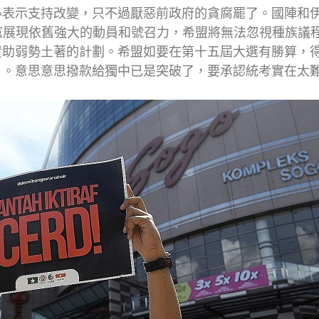
必表示支持改變，只不過厭惡前政府的貪腐罷了。國陣和
兩黨展現依舊強大的動員和號召力，希盟將無法忽視種族議
資助弱勢土著的計劃。希盟如要在第十五屆大選有勝算，
」。意思意思撥款給獨中已是突破了，要承認統考實在太