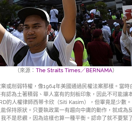
（來源：
The Straits Times／BERNAMA
）
棄或削弱特權，像1964年美國通過民權法案那樣。當
終有認為土著積弱、華人富有的刻板印象，因此不可能讓
D的人權律師西蒂卡欣（Siti Kasim），但畢竟是
只能保持原狀。只要執政黨一有趨向中庸的動作，就成為
。我不是悲觀，因為這樣也算一種平衡。認命了就不要緊