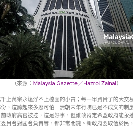
（來源：
Malaysia Gazette／Hazrol Zainal
）
成千上萬宗永遠浮不上檯面的小貪；每一單買貴了的大交
部份，這聽起來多麽可怕！清朝末年行賄已是不成文的制
名前政府高官被控，這是好事，但誰敢肯定希盟政府能永
貪委員會對國會負責等，都非常關鍵。新政府要取信於民