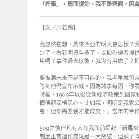
「捍衛」，周而復始。我不是悲觀，因
【文／周若鵬】
我忽然在想，馬來西亞的明天會怎樣？
少了，看新聞資料多了，以便為讀者提
用嗎？事件過去以後，就沒有用處了？
要推測未來不是不可能的，我老早就預言
等到他們宣布示威。因為諸事有因，你
特權，1969年以後從新經濟政策到國
價值觀深植民心。比如說，明明是我家
會，但你需要我才能成交。」當年的合
509之後但凡有人在我面前提起「新馬
制度正常運作無疑是一大突破，但換了