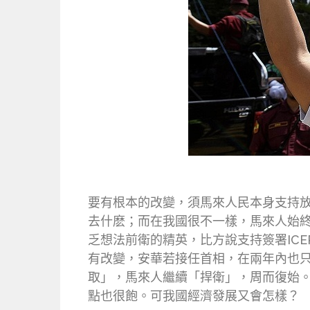
要有根本的改變，須馬來人民本身支持放
去什麽；而在我國很不一樣，馬來人始
乏想法前衛的精英，比方說支持簽署ICER
有改變，安華若接任首相，在兩年內也
取」，馬來人繼續「捍衛」，周而復始
點也很飽。可我國經濟發展又會怎樣？