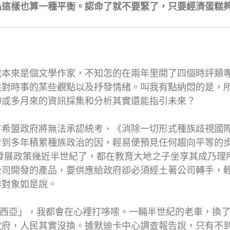
為這樣也算一種平衡。認命了就不要緊了，只要經濟蛋糕
我本來是個文學作家，不知怎的在兩年里開了四個時評類
供對時事的某些觀點以及抒發情緒。叫我有點納悶的是，
抑或多月來的資訊採集和分析其實還能指引未來？
希盟政府將無法承認統考、《消除一切形式種族歧視國際公
看到多年積累種族政治的因，輕易便預見任何趨向平等的
家發展政策幾近半世紀了，都在教育大地之子坐享其成乃
公司開發的產品，要供應給政府卻必須經土著公司轉手，
作對象如是說。
來西亞」，我都會在心裡打哆嗦。一輛半世紀的老車，換
政府，人民其實沒換。據默迪卡中心調查報告說，只有不