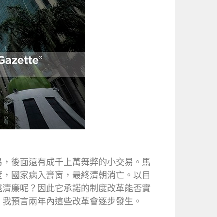
易，後面還有成千上萬舞弊的小交易。馬
度，國家病入膏肓，最終清朝消亡。以目
遠清廉呢？因此它承諾的制度改革能否實
，我預言兩年內這些改革會逐步發生。