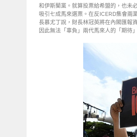
和伊斯蘭黨。就算投票給希盟的，也未
吸引七成馬來選票。在反ICERD集會
長慕尤丁說，財長林冠英將在內閣匯報
因此無法「辜負」兩代馬來人的「期待