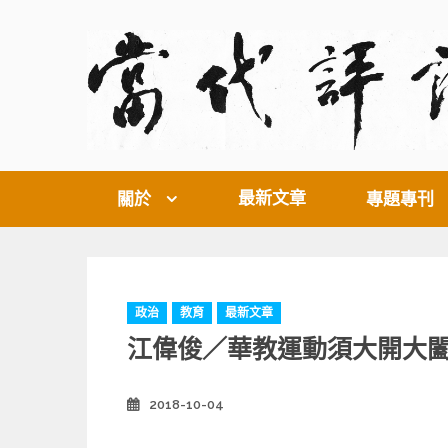
Skip
to
content
最新文章
關於
專題專刊
C
政治
教育
最新文章
a
江偉俊／華教運動須大開大
t
e
g
2018-10-04
Posted
o
on
r