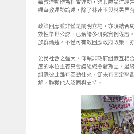
華教運動作為社會運動，須兼顧論述經
觀華教運動論述，除了林連玉與林晃昇
政策回應並非僅是闡明立場，亦須結合
效性舉世公認，已獲諸多研究實例佐證
族群論述。不僅可有效回應政府政策，
公民社會之強大，仰賴非政府組織互相
度的本位主義只會讓組織愈發孤立，最
組織彼此雖有互動往來，卻未有固定聯
解，難獲他人認同與支持。