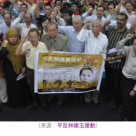
（來源：
平反林連玉運動
）