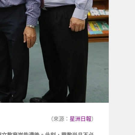
（來源：
星洲日報
）