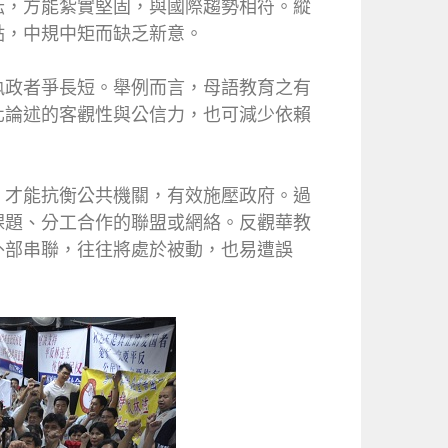
耘，方能紮實堅固，與國際趨勢相符。縱
點，中規中矩而缺乏新意。
執政者爭長短。舉例而言，母語教育之有
化論述的客觀性與公信力，也可減少依賴
，才能抗衡公共機關，有效施壓政府。過
課題、分工合作的聯盟或網絡。反觀華教
外部串聯，往往將處於被動，也易遭誤