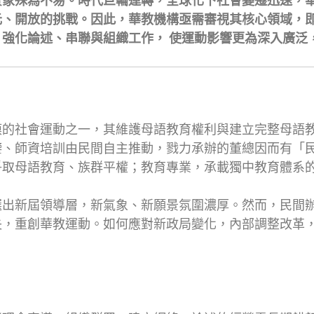
景象殊為不易。時代巨輪運轉，全球化下社會變遷迅速，
元、開放的挑戰。因此，華教機構亟需審視其核心領域，
強化論述、串聯與組織工作， 使運動影響更為深入廣泛
模的社會運動之一，其維護母語教育權利與建立完整母語
鑒、師資培訓由民間自主推動，戮力承辦的董總因而有「
爭取母語教育、族群平權；教育專業，承載獨中教育體系
選出新屆領導層，新氣象、新願景氛圍濃厚。然而，民間
失，重創華教運動。如何應對新政局變化，內部調整改革