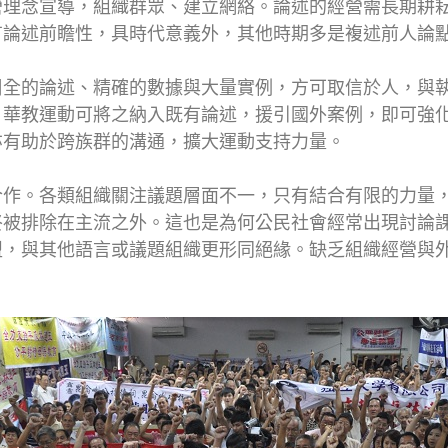
營理念宣導，組織群眾、建立網絡。論述的經營需長期耕
有論述前瞻性，具時代意義外，其他時期多是複述前人論
周全的論述、精確的數據與大量實例，方可取信於人，與
。華教運動可將之納入既有論述，援引國外案例，即可強
亦有助於跨族群的溝通，擴大運動支持力量。
合作。各類組織關注議題層面不一，只有結合有限的力量
終被排除在主流之外。這也是為何公民社會經常出現討論
盟，與其他語言或議題組織更形同絕緣。缺乏組織經營與