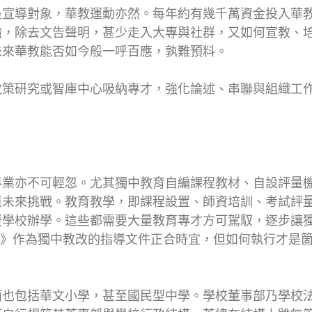
是宣導對象，華教運動亦然。每年約有幾千萬資金投入華
強，除去文告聲明，甚少走入大專與社群，又如何宣教、
未來華教能否如今般一呼百應，孰難預料。
政策研究或智庫中心吸納專才，強化論述、串聯與組織工
專業亦不可輕忽。尤其獨中教育自編課程教材、自設評量
應未來挑戰。教育教學，即課程設置、師資培訓、考試評
援學校辦學。這些都需要大量教育專才方可駕馭，逐步讓
育藍圖》作為獨中教改的指導文件正合時宜，但如何執行才
面也包括華文小學，甚至國民型中學。學校董事部乃學校