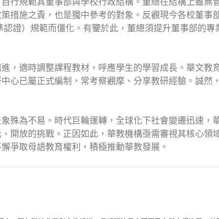
可自行規範其董事部與學校行政結構。董總在結構上雖無
政策措施之責，也是獨中參考的對象。反觀現今各校董事
際標準認證）規範而僵化。有鑒於此，董總須提升董事部的
。
精進，適時調整課程教材，呼應學生的學習成長。華文教
研中心已屬正式編制，常考察觀摩、分享教研經驗。誠然
景象殊為不易。時代巨輪運轉，全球化下社會變遷迅速，
元、開放的挑戰。正因如此，華教機構亟需審視其核心領
不懈爭取母語教育權利，積極推動華教發展。