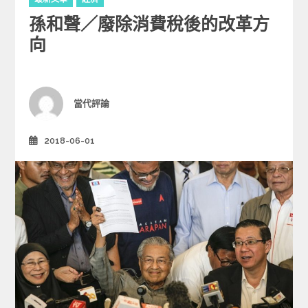
a
孫和聲／廢除消費稅後的改革方
t
e
向
g
o
r
i
Author
當代評論
e
s
2018-06-01
Posted
on