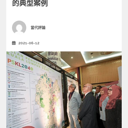
e
的典型案例
g
o
r
i
Author
當代評論
e
s
2021-06-12
Posted
on