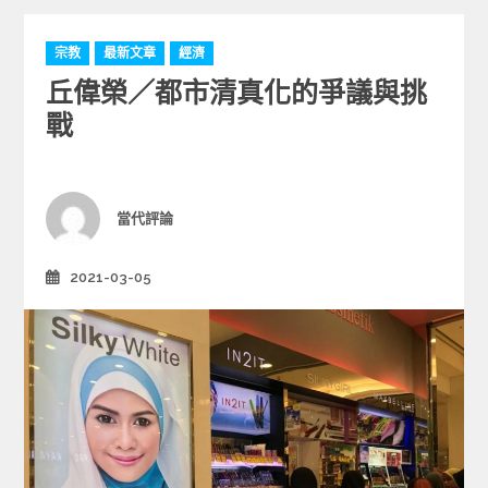
C
宗教
最新文章
經濟
a
丘偉榮／都市清真化的爭議與挑
t
e
戰
g
o
r
i
Author
當代評論
e
s
2021-03-05
Posted
on