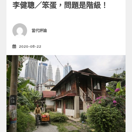
李健聰／笨蛋，問題是階級！
t
e
g
o
r
Author
當代評論
i
e
2020-08-22
Posted
s
on