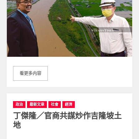
看更多内容
C
政治
最新文章
社會
經濟
a
丁傑隆／官商共謀炒作吉隆坡土
t
e
地
g
o