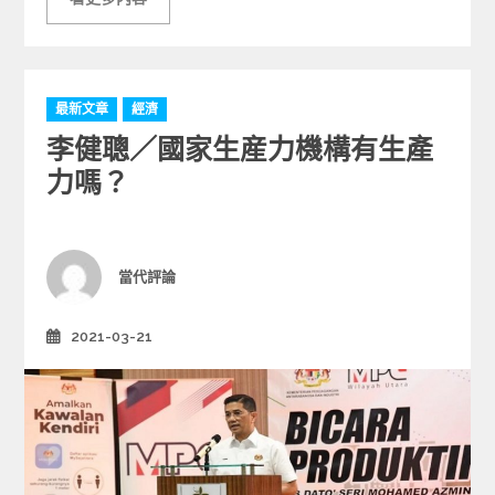
C
最新文章
經濟
a
李健聰／國家生産力機構有生產
t
e
力嗎？
g
o
r
i
Author
當代評論
e
s
2021-03-21
Posted
on