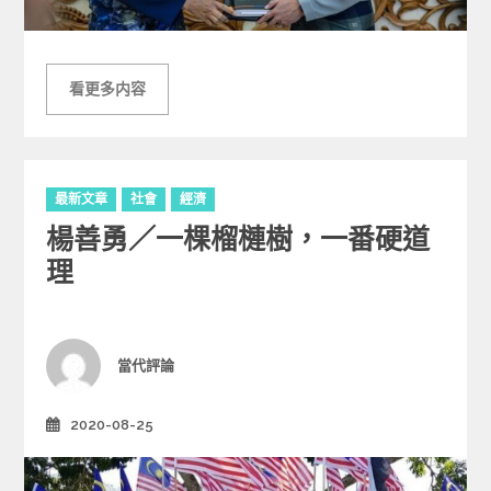
看更多内容
C
最新文章
社會
經濟
a
楊善勇／一棵榴槤樹，一番硬道
t
e
理
g
o
r
i
Author
當代評論
e
s
2020-08-25
Posted
on