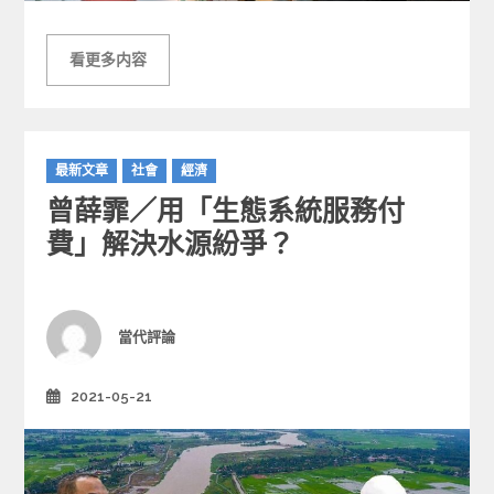
看更多内容
C
最新文章
社會
經濟
a
曾薛霏／用「生態系統服務付
t
e
費」解決水源紛爭？
g
o
r
i
Author
當代評論
e
s
2021-05-21
Posted
on