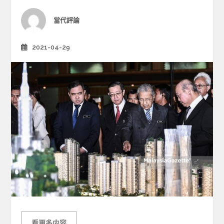
r
i
Author
當代評論
e
s
2021-04-29
Posted
on
看更多内容