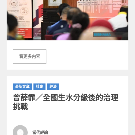
看更多内容
C
最新文章
社會
經濟
a
曾薛霏／全國生水分級後的治理
t
e
挑戰
g
o
r
i
Author
當代評論