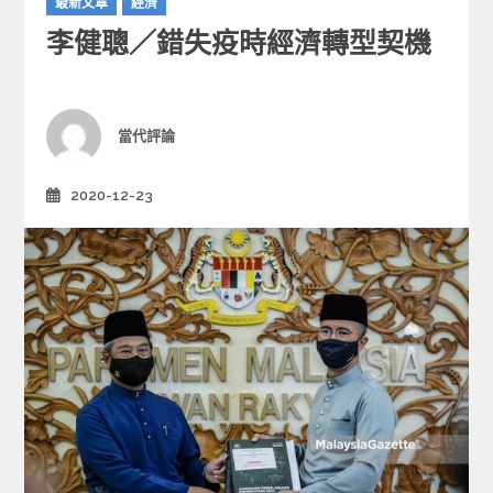
最新文章
經濟
a
李健聰／錯失疫時經濟轉型契機
t
e
g
o
r
Author
當代評論
i
e
2020-12-23
Posted
s
on