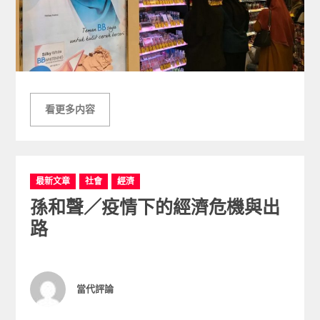
看更多内容
C
最新文章
社會
經濟
a
孫和聲／疫情下的經濟危機與出
t
e
路
g
o
r
i
Author
當代評論
e
s