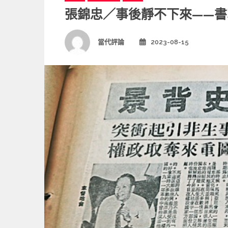
a
張錦忠／事後靜不下來——
t
e
g
Author
當代評論
2023-08-15
Posted
o
on
r
i
e
s