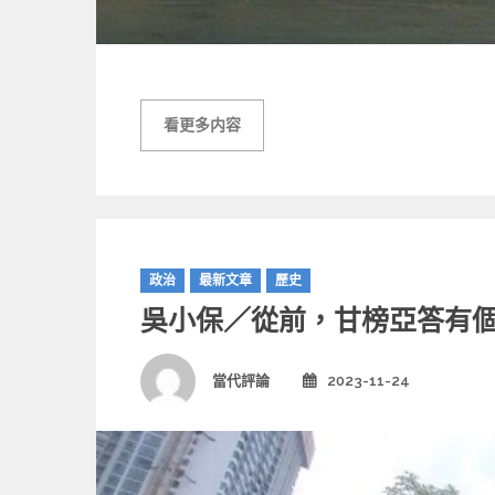
看更多内容
C
政治
最新文章
歷史
a
吳小保／從前，甘榜亞答有
t
e
g
Author
當代評論
2023-11-24
Posted
o
on
r
i
e
s