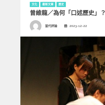
C
文化
最新文章
歷史
a
曾維龍／為何「口述歷史」
t
e
g
Author
當代評論
2023-12-22
Posted
o
on
r
i
e
s