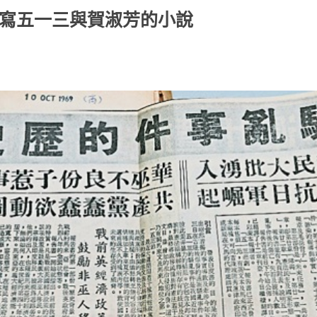
書寫五一三與賀淑芳的小說