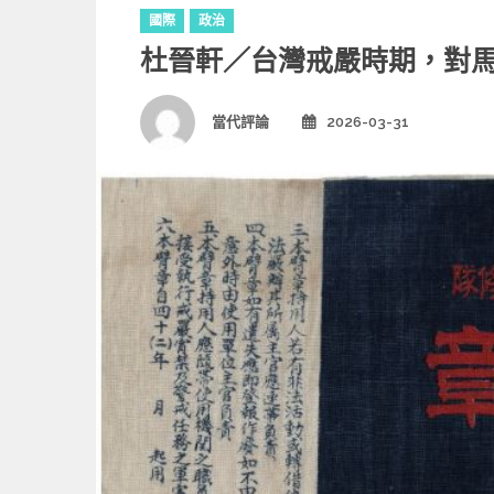
C
國際
政治
a
杜晉軒／台灣戒嚴時期，對
t
e
g
Author
當代評論
2026-03-31
Posted
o
on
r
i
e
s