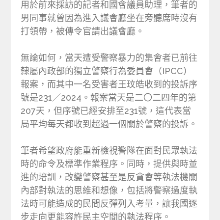
用於前來採訪的記者和國會議員助理，筆者的
男同事就曾因為進入議會廳坐在旁聽席時沒有
打領帶，被傳令官請出議會廳。
無論如何，當天遭受警察暴力的集會者已前往
隸屬內政部的獨立警察行為委員會（IPCC）
報案，而其中一名受害者王玟皓收到的投訴序
號是231／2024。報案當天是二〇二四年的第
207天，但序號已經安排至231號，這代表當
局平均每天都收到超過一個關於警察的投訴。
筆者希望政府能重新檢視警隊在面對民眾執法
時的命令及標準作業程序。同時，提供與時並
進的培訓，改變警察甚至是反貪會等執法機關
內部對執法的思維和想像，包括將警察過度執
法時可能造成的民間反彈列入考量，讓我國逐
步走向更能容許民主空間的執法程序。