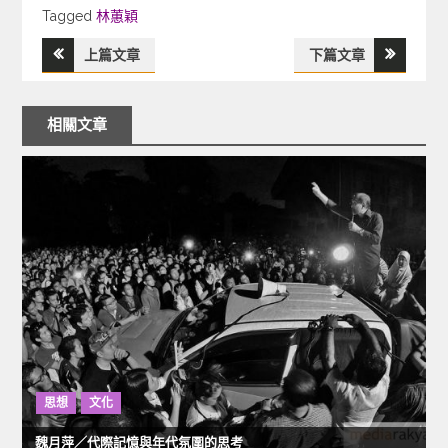
Tagged
Tagged
林蕙穎
上篇文章
下篇文章
文
章
相關文章
導
覽
思想
文化
魏月萍／代際記憶與年代氛圍的思考