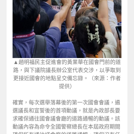
▲趙明福民主促進會的黃業華在國會門前的道
路，與下議院議長辦公室代表交涉，以爭取到
更接近國會的地點呈交備忘錄。（來源：作者
提供）
確實，每次選舉落幕後的第一次國會會議，遴
選議長和宣誓後的首項動議，就是內政部長要
求確保通往國會議會廳的道路通暢的動議。該
動議內容為命令全國警察總長在本屆政府期間