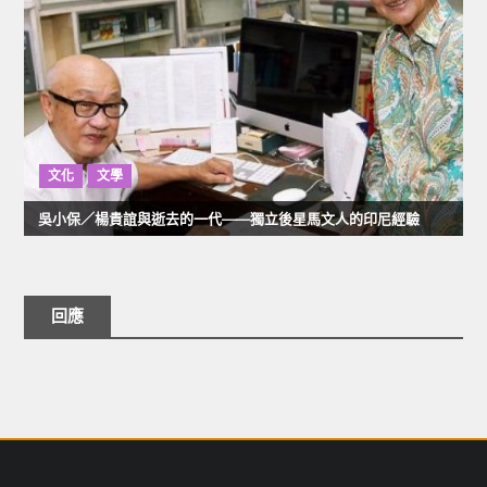
文化
文學
吳小保／楊貴誼與逝去的一代——獨立後星馬文人的印尼經驗
回應