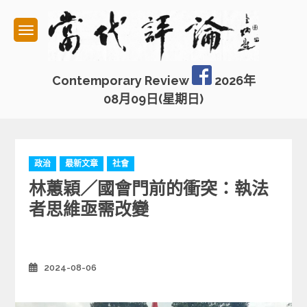
Skip
to
content
Contemporary Review
2026年
08月09日(星期日)
C
政治
最新文章
社會
a
林蕙穎／國會門前的衝突：執法
t
e
者思維亟需改變
g
o
r
i
2024-08-06
Posted
e
on
s