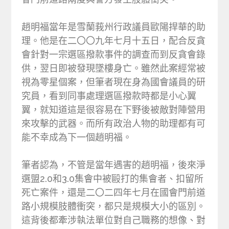
趙明福當年是雪蘭莪州行政議員歐陽捍華的助
理。他是在二〇〇九年七月十五日，配合反貪
會針對一宗選區撥款事件的調查而到反貪會錄
供，翌日即被發現墜樓身亡。雖然此案經常被
視為零星個案，但筆者現在身為國會議員的研
究員，看到同事處理選區撥款時都是小心翼
翼，就知道這是很容易在下野後被敵對陣營用
來攻擊的武器。而所有政治人物的助理都有可
能不幸成為下一個趙明福。
筆者認為，不管是當年遇害的趙明福，後來淨
選盟2.0和3.0集會中被毆打的集會者、扣留所
死亡案件，還是二〇二四年七月在國會門前道
路小規模肢體衝突，都只是規模大小的區別。
這背後都牽涉執法單位對自己職務的想像、對