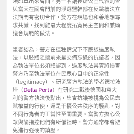
領印章出來會面，另一名議長辦公室代表則曾
與當天在國會門前的淨選盟幹部在反跳槽法立
法期間有密切合作，雙方在現場也和善地想尋
求共識，找到能最大程度拓寬民主空間和兼顧
議會規範的做法。
筆者認為，警方在這種情況下不應該過度執
法，以肢體阻攔前來呈交備忘錄的抗議者，因
為執法單位必須體認到，過度執法其實將損害
警方乃至執法單位在民眾心目中的正當性
（legitimacy）。研究警方執法的學者德拉波
塔（
Della Porta
）在研究二戰後德國和意大
利的警方執法後點出，集會抗議被視為公民憲
賦權益的行使，還是干擾公共秩序的騷亂，對
不同行為者的正當性至關重要。當警方擔心公
眾輿論指控他們有所偏袒時，警方通常都會避
免進行強硬的鎮壓。