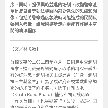
序。同時，提供與時並進的培訓，改變警察甚
至是反貪會等執法機關內部對執法的思維和想
像，包括將警察過度執法時可能造成的民間反
彈列入考量，讓我國逐步走向更能容許民主空
間的執法程序。
【文／林蕙穎】
首相安華於二〇二四年八月一日同意重查趙明
福案。這可說是近期對追求改革的群體來說少
有的好消息。趙明福民主促進會（前身「趙明
福民主基金會」）為了讓政府正視重啟此案調
查的訴求做了許多努力，除了在新古毛
（Kuala Kubu Bharu）補選期間到該選區
「尋找首相」，也舉辦苦行。最後一站還在國
會門前道路兩度與警方發生肢體衝突。