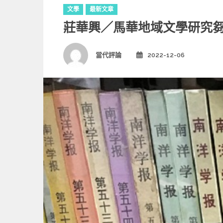
C
文學
最新文章
a
莊華興／馬華地域文學研究
t
e
g
Author
當代評論
2022-12-06
Posted
o
on
r
i
e
s