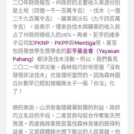
二〇年財政報告，州政府的主要收入來源分別
是土地（四億一千一百萬令吉）、伐木（一億
二千九百萬令吉）、礦業與沙石（九千四百萬
令吉）。這表示，僅來自伐木與礦業的收入就
占了州政府總收入的26%。再者，彭亨的諸多
子公司如
PKNP
、
PKPP
與
Mentiga
等，甚至
包括發放學生獎學金的
彭亨基金會（Yayasan
Pahang）
都涉及伐木活動。所以，我們看見
二〇二一年洪災後，森林局巧妙地答復「沒有
發現非法伐木」也是理所當然的，因為森林園
丘計劃早已經如貍貓換太子一般「合法」化
了！
總的來說，山洪背後隱藏著財團的利益，政府
巧立名目的手段，二者官商勾結合作奪取天然
資源。而虛偽政客既是濫伐森林背後的既得利
益者，又是媒體鎂光燈下賑災的人民英雄。你