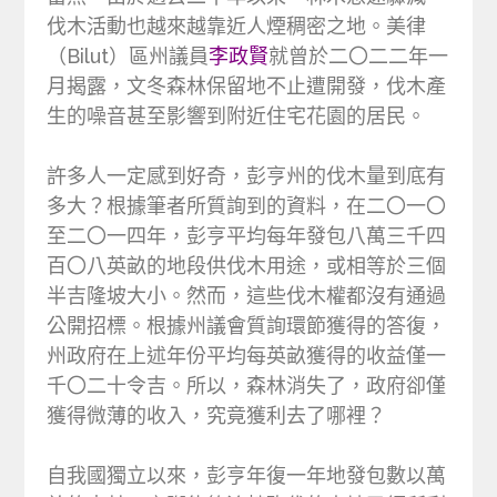
伐木活動也越來越靠近人煙稠密之地。美律
（Bilut）區州議員
李政賢
就曾於二〇二二年一
月揭露，文冬森林保留地不止遭開發，伐木產
生的噪音甚至影響到附近住宅花園的居民。
許多人一定感到好奇，彭亨州的伐木量到底有
多大？根據筆者所質詢到的資料，在二〇一〇
至二〇一四年，彭亨平均每年發包八萬三千四
百〇八英畝的地段供伐木用途，或相等於三個
半吉隆坡大小。然而，這些伐木權都沒有通過
公開招標。根據州議會質詢環節獲得的答復，
州政府在上述年份平均每英畝獲得的收益僅一
千〇二十令吉。所以，森林消失了，政府卻僅
獲得微薄的收入，究竟獲利去了哪裡？
自我國獨立以來，彭亨年復一年地發包數以萬