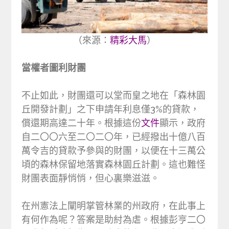
（來源：
精彩大馬
）
當權者圖利財團
不止如此，財團還可以堂而皇之地在「森林園
丘開發計劃」之下申請年利息僅3%的貸款，
償還期高達二十年。根據這份
文件
顯示，政府
自二〇〇六至二〇二〇年，已經撥出十億八百
萬令吉的貸款予參與的財團，以便在十三萬公
頃的森林保留地落實森林園丘計劃。這也難怪
財團表面靜悄悄，但心裏樂滋滋。
在州憲法上闡明掌管林業的州政府，在此事上
有何作為呢？答案是助紂為虐。根據彭亨二〇