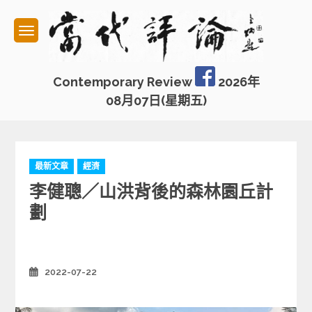
Skip
to
content
Contemporary Review
2026年
08月07日(星期五)
C
最新文章
經濟
a
李健聰／山洪背後的森林園丘計
t
e
劃
g
o
r
i
2022-07-22
Posted
e
on
s