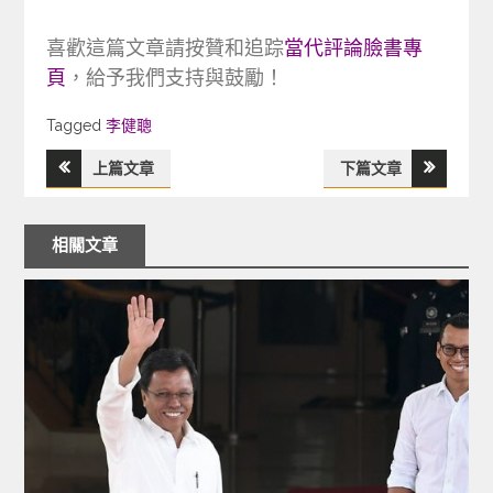
喜歡這篇文章請按贊和追踪
當代評論臉書專
頁
，給予我們支持與鼓勵！
Tagged
Tagged
李健聰
上篇文章
下篇文章
文
章
相關文章
導
覽