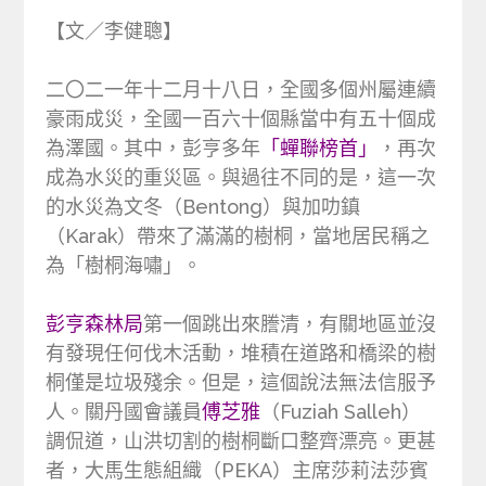
【文／李健聰】
二〇二一年十二月十八日，全國多個州屬連續
豪雨成災，全國一百六十個縣當中有五十個成
為澤國。其中，彭亨多年
「蟬聯榜首」
，再次
成為水災的重災區。與過往不同的是，這一次
的水災為文冬（Bentong）與加叻鎮
（Karak）帶來了滿滿的樹桐，當地居民稱之
為「樹桐海嘯」。
彭亨森林局
第一個跳出來謄清，有關地區並沒
有發現任何伐木活動，堆積在道路和橋梁的樹
桐僅是垃圾殘余。但是，這個說法無法信服予
人。關丹國會議員
傅芝雅
（Fuziah Salleh）
調侃道，山洪切割的樹桐斷口整齊漂亮。更甚
者，大馬生態組織（PEKA）主席莎莉法莎賓