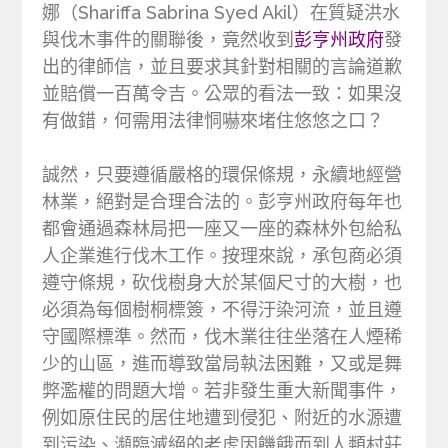
娜（Shariffa Sabrina Syed Akil）在質疑洪水
與伐木事件的關聯後，竟然收到
彭亨州政府
發
出的律師信，並且要求其針對相關的言論道歉
並賠償一百萬令吉。公眾的看法一致：如果沒
有做錯，何需用法律恫嚇來堵住悠悠之口？
誠然，只要遵循嚴格的環保條規，永續地經營
林業，絕對是合理合法的。彭亨州政府每年也
都會通過森林局把一座又一座的森林外包給私
人企業進行伐木工作。按理來說，承包商必須
遵守條規，砍伐樹身大於某個尺寸的大樹，也
必須為每個樹桐標簽，不得汙染河流，並且遵
守國際標準。然而，伐木業往往坐落在人煙稀
少的山區，進而導致當局執法困難，又或是舞
弊濫權的問題大增。若非發生重大新聞事件，
例如原住民的居住地遭到侵犯、附近的水源遭
到污染、瀕臨滅絕的老虎因饑餓而到人類村莊