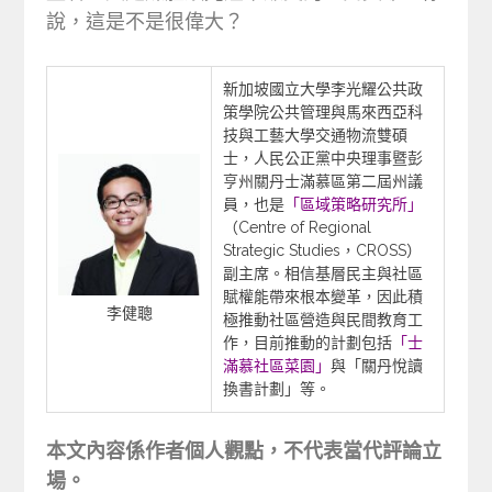
說，這是不是很偉大？
新加坡國立大學李光耀公共政
策學院公共管理與馬來西亞科
技與工藝大學交通物流雙碩
士，人民公正黨中央理事暨彭
亨州關丹士滿慕區第二屆州議
員，也是
「區域策略研究所」
（Centre of Regional
Strategic Studies，CROSS）
副主席。相信基層民主與社區
賦權能帶來根本變革，因此積
李健聰
極推動社區營造與民間教育工
作，目前推動的計劃包括
「士
滿慕社區菜園」
與「關丹悅讀
換書計劃」等。
本文內容係作者個人觀點，不代表當代評論立
場。