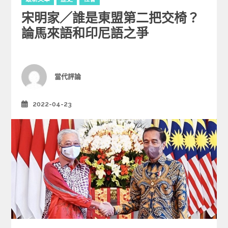
a
宋明家／誰是東盟第二把交椅？
t
e
論馬來語和印尼語之爭
g
o
r
i
Author
當代評論
e
s
2022-04-23
Posted
on