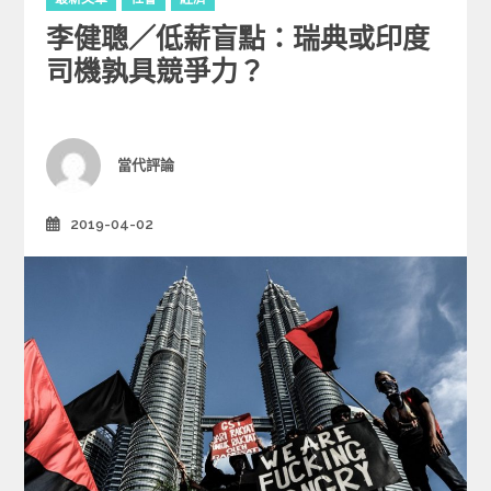
a
李健聰／低薪盲點：瑞典或印度
t
e
司機孰具競爭力？
g
o
r
i
Author
當代評論
e
s
2019-04-02
Posted
on